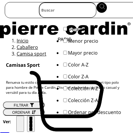
Default
Inicio
Menor precio
Caballero
Mayor precio
Camisa sport
Color A-Z
Camisas Sport
Color Z-A
Renueva tu estilo con nuestra colección de camisetas Sport tipo polo
para hombre de Pierre Cardín. Diseños modernos con estilo casual y
Colección A-Z
versátil para tu día a día.
Colección Z-A
FILTRAR
Ordenar por descuento
ORDENAR
Ver: