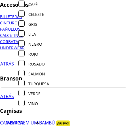
Accesorios
CAFÉ
CELESTE
BILLETERAS
CINTURONES
GRIS
PAÑUELOS
LILA
CALCETINES
CORBATAS
NEGRO
UNDERWEAR
ROJO
ATRÁS
ROSADO
SALMÓN
Branson
TURQUESA
VERDE
ATRÁS
VINO
Camisas
MARCA
CAMISA PREMIUM BAMBÚ
¡NUEVO!