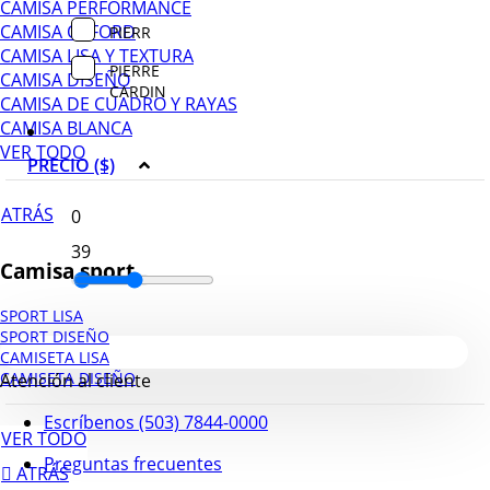
CAMISA PERFORMANCE
CAMISA OXFORD
PIERR
CAMISA LISA Y TEXTURA
PIERRE
CAMISA DISEÑO
CARDIN
CAMISA DE CUADRO Y RAYAS
CAMISA BLANCA
VER TODO
PRECIO ($)
ATRÁS
Camisa sport
SPORT LISA
SPORT DISEÑO
CAMISETA LISA
CAMISETA DISEÑO
Atención al cliente
Escríbenos (503) 7844-0000
VER TODO
Preguntas frecuentes
ATRÁS