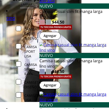
LIMPIAR
NUEVO
Camisa casual slim fit manga larga
lino azul
TIPO
$44.50
TU TERCERA PRENDA GRATIS
CAMISA
SPORT
Agregar
DISEÑO
CAMISA
SPORT
NUEVO
LISA
Camisa casual slim fit manga larga
CAMISA
lino vino
SPORT
$44.50
RAYA
TU TERCERA PRENDA GRATIS
CAMISETA
Agregar
DISEÑO
CAMISETA
LISA
NUEVO