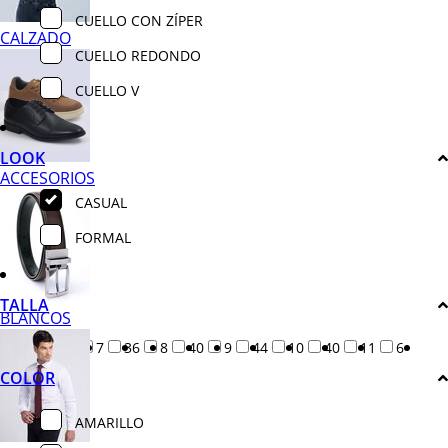
CUELLO CON ZÍPER
CALZADO
CUELLO REDONDO
CUELLO V
LOOK
ACCESORIOS
CASUAL
FORMAL
TALLA
BLANCOS
32
7
36
8
40
9
44
10
40
11
6
COLOR
AMARILLO