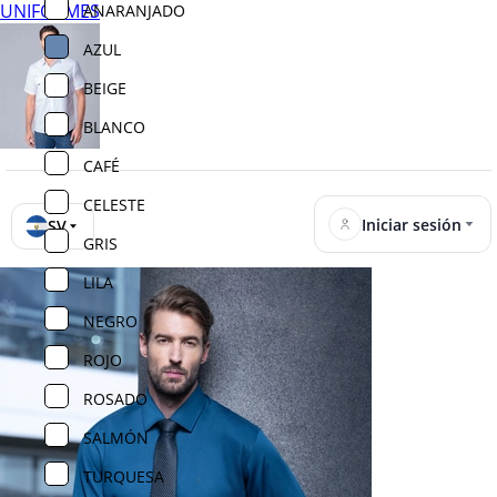
UNIFORMES
ANARANJADO
AZUL
BEIGE
BLANCO
CAFÉ
CELESTE
Iniciar sesión
SV
GRIS
LILA
NEGRO
ROJO
ROSADO
SALMÓN
TURQUESA