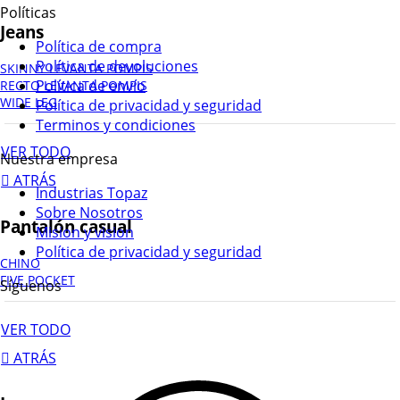
Políticas
Jeans
Política de compra
Política de devoluciones
SKINNY LEVANTA POMPIS
Política de envío
RECTO LEVANTA POMPIS
WIDE LEG
Política de privacidad y seguridad
Terminos y condiciones
VER TODO
Nuestra empresa
ATRÁS
Industrias Topaz
Sobre Nosotros
Pantalón casual
Mision y vision
Política de privacidad y seguridad
CHINO
FIVE POCKET
Síguenos
VER TODO
ATRÁS