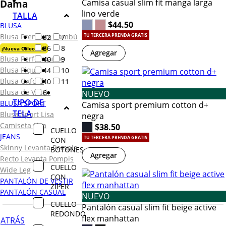
Camisa casual slim fit manga larga
Dama
lino verde
TALLA
$44.50
BLUSA
Blusa Premium Bambú
32
7
TU TERCERA PRENDA GRATIS
36
8
¡Nueva Colección!
Agregar
Blusa Performance
40
9
Blusa Piqué
44
10
Blusa Oxford
40
11
Blusa de Vestir
6
NUEVO
TIPO DE
BLUSA SPORT
Camisa sport premium cotton d+
TELA
Blusa Sport Lisa
negra
Camiseta Lisa
$38.50
CUELLO
JEANS
TU TERCERA PRENDA GRATIS
CON
Skinny Levanta Pompis
BOTONES
Agregar
Recto Levanta Pompis
CUELLO
Wide Leg
CON
PANTALÓN DE VESTIR
ZÍPER
PANTALÓN CASUAL
NUEVO
CUELLO
Pantalón casual slim fit beige active
REDONDO
flex manhattan
ATRÁS