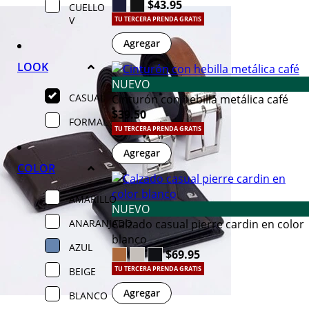
$43.95
CUELLO
V
TU TERCERA PRENDA GRATIS
Agregar
LOOK
NUEVO
CASUAL
Cinturón con hebilla metálica café
$39.50
FORMAL
TU TERCERA PRENDA GRATIS
Agregar
COLOR
AMARILLO
NUEVO
ANARANJADO
Calzado casual pierre cardin en color
blanco
AZUL
$69.95
BEIGE
TU TERCERA PRENDA GRATIS
Agregar
BLANCO