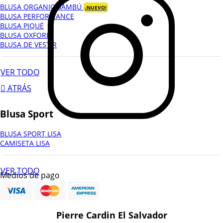
BLUSA ORGANIC BAMBÚ
¡NUEVO!
BLUSA PERFORMANCE
BLUSA PIQUÉ
BLUSA OXFORD
BLUSA DE VESTIR
VER TODO
ATRÁS
Blusa Sport
BLUSA SPORT LISA
CAMISETA LISA
VER TODO
Medios de pago
ATRÁS
Pierre Cardin El Salvador