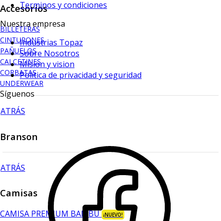
Terminos y condiciones
Accesorios
Nuestra empresa
BILLETERAS
CINTURONES
Industrias Topaz
PAÑUELOS
Sobre Nosotros
CALCETINES
Mision y vision
CORBATAS
Política de privacidad y seguridad
UNDERWEAR
Síguenos
ATRÁS
Branson
ATRÁS
Camisas
CAMISA PREMIUM BAMBÚ
¡NUEVO!