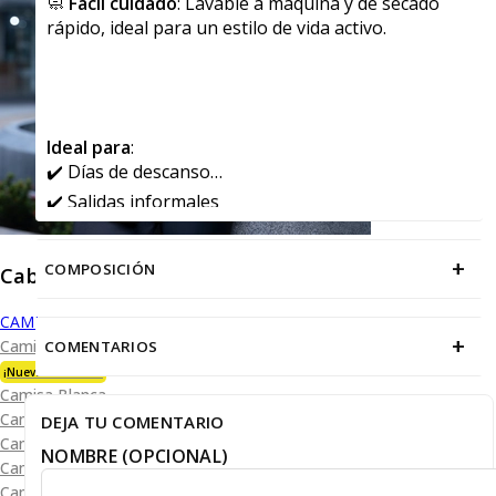
🧼
Fácil cuidado
: Lavable a máquina y de secado
rápido, ideal para un estilo de vida activo.
Ideal para
:
✔️ Días de descanso
✔️ Salidas informales
✔️ Actividades deportivas y recreativas
+
COMPOSICIÓN
Caballero
CAMISAS
+
Camisa Premium Bambú
COMENTARIOS
¡Nueva Colección!
Camisa Blanca
Camisa Performance
DEJA TU COMENTARIO
Camisa Piqué
NOMBRE (OPCIONAL)
Camisa Oxford
Camisa Lisa y Textura