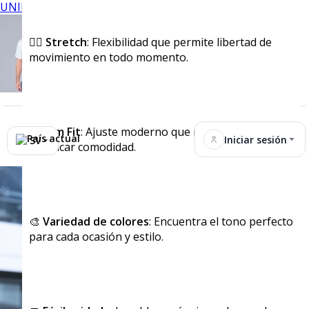
UNIFORMES
🏃‍♂️
Stretch
: Flexibilidad que permite libertad de
movimiento en todo momento.
📏
Slim Fit
: Ajuste moderno que realza tu figura sin
Iniciar sesión
SV
sacrificar comodidad.
🎨
Variedad de colores
: Encuentra el tono perfecto
para cada ocasión y estilo.