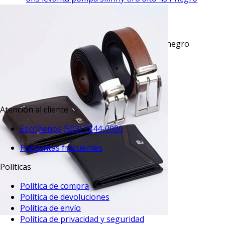
VISTA RAPIDA
Jeans levanta pompa skinny tiro alto 451 negro
básico
$51.95
TU TERCERA PRENDA GRATIS
Atención al cliente
Escríbenos (503) 7844-0000
Preguntas frecuentes
Políticas
Política de compra
Política de devoluciones
Política de envío
Política de privacidad y seguridad