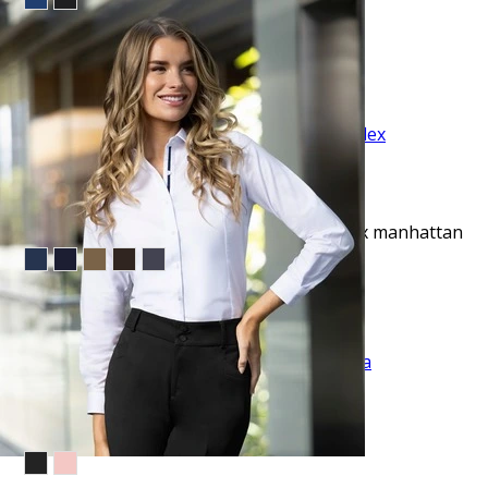
$10.99
$17.95
EVENTO ESPECIAL
VISTA RAPIDA
Pantalón de vestir slim fit negro active flex manhattan
$53.95
TU TERCERA PRENDA GRATIS
VISTA RAPIDA
Camisa de vestir lisa slim fit piqué blanca