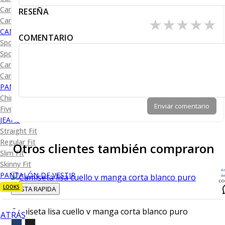
Camisa Diseño
RESEÑA
★
★
★
★
★
Camisa Cuadro y Raya
CAMISA SPORT
COMENTARIO
Sport Lisas
Sport Diseño
Camiseta Lisa
Camiseta Diseño
PANTALÓN CASUAL
Chino
Enviar comentario
Five Pocket
JEANS
Straight Fit
Regular Fit
Otros clientes también compraron
Slim Fit
Skinny Fit
A
PANTALÓN DE VESTIR
d
CO
LOOKS
VISTA RAPIDA
Camiseta lisa cuello v manga corta blanco puro
ATRÁS