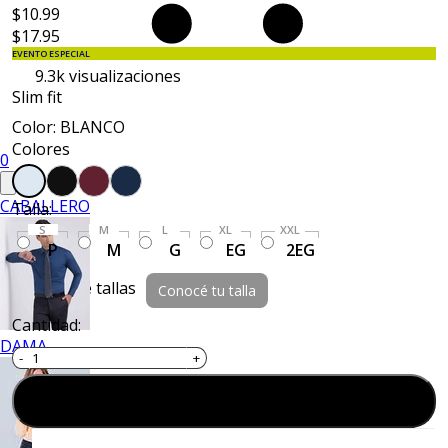
$10.99
$17.95
EVENTO ESPECIAL
9.3k
visualizaciones
Slim fit
Color: BLANCO
Colores
0
CABALLERO
Talla:
S
M
L
XL
XXL
P
M
G
EG
2EG
Guía de tallas
Conocé tu talla
Cantidad:
DAMA
Agregar al carrito