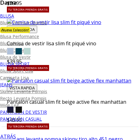
Dama
$39.95
TU TERCERA PRENDA GRATIS
BLUSA
Blusa Premium Bambú
VISTA RAPIDA
¡Nueva Colección!
Blusa Performance
Camisa de vestir lisa slim fit piqué vino
Blusa Piqué
Blusa Oxford
Blusa de Vestir
$39.95
BLUSA SPORT
TU TERCERA PRENDA GRATIS
Blusa Sport Lisa
Camiseta Lisa
JEANS
VISTA RAPIDA
Skinny Levanta Pompis
Recto Levanta Pompis
Pantalón casual slim fit beige active flex manhattan
Wide Leg
PANTALÓN DE VESTIR
PANTALÓN CASUAL
$43.95
TU TERCERA PRENDA GRATIS
ATRÁS