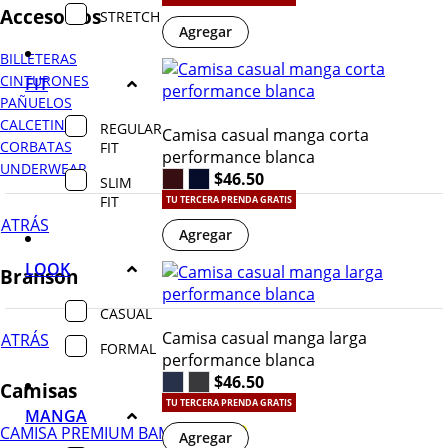
Accesorios
STRETCH
Agregar
BILLETERAS
CINTURONES
FIT
PAÑUELOS
CALCETINES
REGULAR
Camisa casual manga corta
CORBATAS
FIT
performance blanca
UNDERWEAR
$46.50
SLIM
FIT
TU TERCERA PRENDA GRATIS
ATRÁS
Agregar
LOOK
Branson
CASUAL
Camisa casual manga larga
ATRÁS
FORMAL
performance blanca
$46.50
Camisas
TU TERCERA PRENDA GRATIS
MANGA
CAMISA PREMIUM BAMBÚ
Agregar
¡NUEVO!