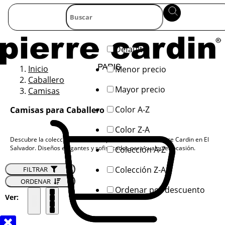
Default
Inicio
Menor precio
Caballero
Mayor precio
Camisas
Color A-Z
Camisas para Caballero
Color Z-A
Descubre la colección de camisas para caballero de Pierre Cardin en El
Salvador. Diseños elegantes y sofisticados para cualquier ocasión.
Colección A-Z
Colección Z-A
FILTRAR
ORDENAR
Ordenar por descuento
Ver: