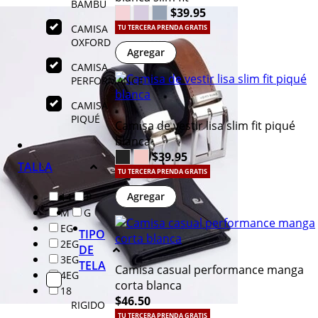
BAMBÚ
$39.95
CAMISA
TU TERCERA PRENDA GRATIS
OXFORD
Agregar
CAMISA
PERFORMANCE
CAMISA
PIQUÉ
Camisa de vestir lisa slim fit piqué
blanca
$39.95
TALLA
TU TERCERA PRENDA GRATIS
Agregar
14
P
M
G
EG
TIPO
2EG
DE
3EG
TELA
Camisa casual performance manga
4EG
corta blanca
18
$46.50
RIGIDO
TU TERCERA PRENDA GRATIS