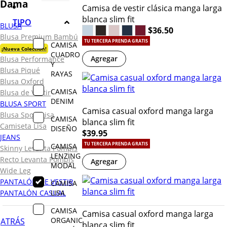
Dama
Camisa de vestir clásica manga larga
blanca slim fit
TIPO
BLUSA
$36.50
Blusa Premium Bambú
TU TERCERA PRENDA GRATIS
CAMISA
¡Nueva Colección!
CUADRO
Agregar
Blusa Performance
Y
Blusa Piqué
RAYAS
Blusa Oxford
CAMISA
Blusa de Vestir
DENIM
BLUSA SPORT
Camisa casual oxford manga larga
Blusa Sport Lisa
CAMISA
blanca slim fit
Camiseta Lisa
DISEÑO
$39.95
JEANS
TU TERCERA PRENDA GRATIS
CAMISA
Skinny Levanta Pompis
LENZING
Recto Levanta Pompis
Agregar
MODAL
Wide Leg
PANTALÓN DE VESTIR
CAMISA
LISA
PANTALÓN CASUAL
CAMISA
Camisa casual oxford manga larga
ORGANIC
ATRÁS
blanca slim fit