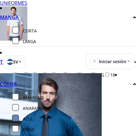
UNIFORMES
MANGA
CORTA
LARGA
Iniciar sesión
TALLA
SV
14
P
M
G
EG
2EG
3EG
4EG
18
COLOR
AMARILLO
ANARANJADO
AZUL
BEIGE