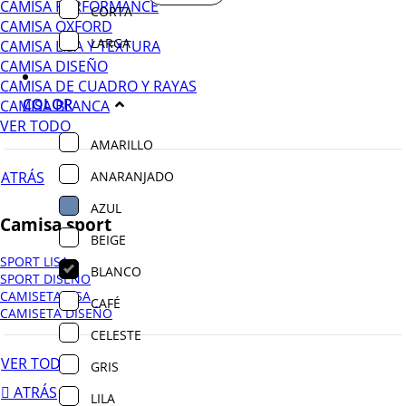
CAMISA PERFORMANCE
CORTA
CAMISA OXFORD
LARGA
CAMISA LISA Y TEXTURA
CAMISA DISEÑO
CAMISA DE CUADRO Y RAYAS
COLOR
CAMISA BLANCA
VER TODO
AMARILLO
ANARANJADO
ATRÁS
AZUL
Camisa sport
BEIGE
SPORT LISA
BLANCO
SPORT DISEÑO
CAMISETA LISA
CAFÉ
CAMISETA DISEÑO
CELESTE
VER TODO
GRIS
ATRÁS
LILA