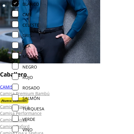
BLANCO
CAFÉ
CELESTE
GRIS
LILA
MORADO
NEGRO
Caballero
ROJO
CAMISAS
ROSADO
Camisa Premium Bambú
SALMÓN
¡Nueva Colección!
Camisa Blanca
TURQUESA
Camisa Performance
VERDE
Camisa Piqué
Camisa Oxford
VINO
Camisa Lisa y Textura