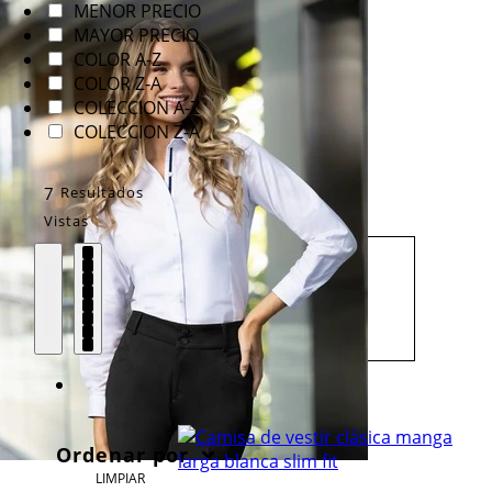
MENOR PRECIO
MAYOR PRECIO
COLOR A-Z
COLOR Z-A
COLECCION A-Z
COLECCION Z-A
7
Resultados
Vistas
Ordenar por
LIMPIAR