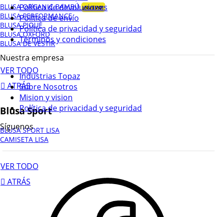
Política de devoluciones
BLUSA ORGANIC BAMBÚ
¡NUEVO!
BLUSA PERFORMANCE
Política de envío
BLUSA PIQUÉ
Política de privacidad y seguridad
BLUSA OXFORD
Terminos y condiciones
BLUSA DE VESTIR
Nuestra empresa
VER TODO
Industrias Topaz
ATRÁS
Sobre Nosotros
Mision y vision
Política de privacidad y seguridad
Blusa Sport
Síguenos
BLUSA SPORT LISA
CAMISETA LISA
VER TODO
ATRÁS