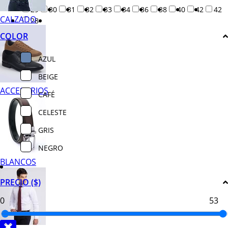
29
30
31
32
33
34
36
38
40
42
42
CALZADO
28
COLOR
AZUL
BEIGE
ACCESORIOS
CAFÉ
CELESTE
GRIS
NEGRO
BLANCOS
PRECIO ($)