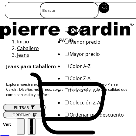
Default
Inicio
Menor precio
Caballero
Mayor precio
Jeans
Color A-Z
Jeans para Caballero
Color Z-A
Explora nuestra exclusiva colección de jeans para caballero Pierre
Cardin. Diseños modernos, cortes perfectos y denim de alta calidad que
Colección A-Z
combinan estilo y confort.
Colección Z-A
FILTRAR
Ordenar por descuento
ORDENAR
Ver: