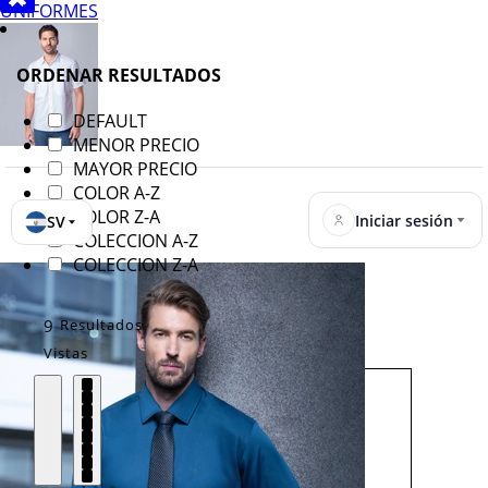
UNIFORMES
ORDENAR RESULTADOS
DEFAULT
MENOR PRECIO
MAYOR PRECIO
COLOR A-Z
COLOR Z-A
Iniciar sesión
SV
COLECCION A-Z
COLECCION Z-A
9
Resultados
Vistas