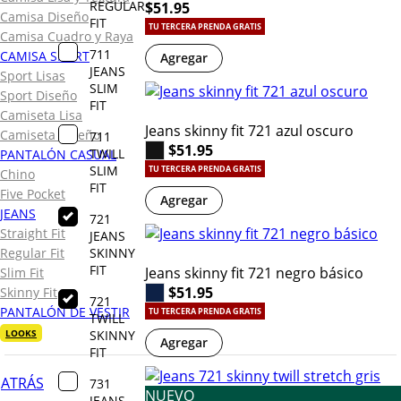
REGULAR
$51.95
Camisa Diseño
FIT
TU TERCERA PRENDA GRATIS
Camisa Cuadro y Raya
711
CAMISA SPORT
Agregar
JEANS
Sport Lisas
SLIM
Sport Diseño
FIT
Camiseta Lisa
Jeans skinny fit 721 azul oscuro
Camiseta Diseño
711
$51.95
TWILL
PANTALÓN CASUAL
SLIM
TU TERCERA PRENDA GRATIS
Chino
FIT
Five Pocket
Agregar
JEANS
721
Straight Fit
JEANS
SKINNY
Regular Fit
FIT
Jeans skinny fit 721 negro básico
Slim Fit
$51.95
Skinny Fit
721
PANTALÓN DE VESTIR
TU TERCERA PRENDA GRATIS
TWILL
SKINNY
LOOKS
Agregar
FIT
ATRÁS
731
NUEVO
JEANS