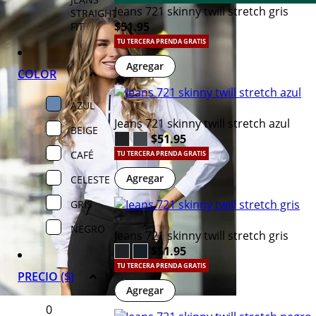
Jeans 721 skinny twill stretch gris
STRAIGHT
$51.95
FIT
TU TERCERA PRENDA GRATIS
Agregar
COLOR
AZUL
Jeans 721 skinny twill stretch azul
BEIGE
$51.95
CAFÉ
TU TERCERA PRENDA GRATIS
Agregar
CELESTE
GRIS
NEGRO
Jeans 721 skinny twill stretch gris
$51.95
TU TERCERA PRENDA GRATIS
PRECIO ($)
Agregar