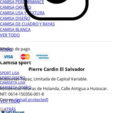
CAMISA PERFORMANCE
CAMISA OXFORD
CAMISA LISA Y TEXTURA
CAMISA DISEÑO
CAMISA DE CUADRO Y RAYAS
CAMISA BLANCA
VER TODO
Medios de pago
ATRÁS
Camisa sport
Pierre Cardin El Salvador
SPORT LISA
SPORT DISEÑO
Industrias Topaz, Limitada de Capital Variable.
CAMISETA LISA
CAMISETA DISEÑO
Residencial Alturas de Holanda, Calle Antigua a Huizucar.
NIT: 0614-150356-001-8
Correo:
[email protected]
VER TODO
ATRÁS