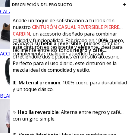
+
DESCRIPCIÓN DEL PRODUCTO
CALZADO
Añade un toque de sofisticación a tu look con
nuestro
CINTURÓN CASUAL REVERSIBLE PIERRE
CARDIN
, un accesorio diseñado para combinar
calidad y funcionalidad. Fabricado en
100% cuero
,
Gracias a su
hebilla reversible
, puedes cambiar
este cinturón es resistente y elegante, ideal para
fácilmente entre los tonos
negro y café
,
ACCESORIOS
complementar cualquier atuendo casual.
ofreciéndole dos opciones en un solo accesorio.
Perfecto para el uso diario, este cinturón es la
mezcla ideal de comodidad y estilo.
🧵
Material premium
: 100% cuero para durabilidad
y un toque clásico.
BLANCOS
✨
Hebilla reversible
: Alterna entre negro y café
con un giro simple.