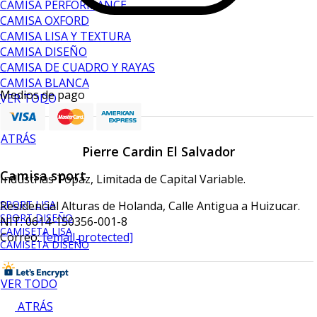
CAMISA PERFORMANCE
CAMISA OXFORD
CAMISA LISA Y TEXTURA
CAMISA DISEÑO
CAMISA DE CUADRO Y RAYAS
CAMISA BLANCA
Medios de pago
VER TODO
ATRÁS
Pierre Cardin El Salvador
Camisa sport
Industrias Topaz, Limitada de Capital Variable.
SPORT LISA
Residencial Alturas de Holanda, Calle Antigua a Huizucar.
SPORT DISEÑO
NIT: 0614-150356-001-8
CAMISETA LISA
Correo:
[email protected]
CAMISETA DISEÑO
VER TODO
ATRÁS