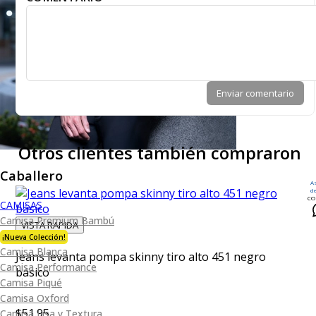
Enviar comentario
Otros clientes también compraron
Caballero
A
d
CO
CAMISAS
Camisa Premium Bambú
VISTA RAPIDA
¡Nueva Colección!
Camisa Blanca
Jeans levanta pompa skinny tiro alto 451 negro
Camisa Performance
básico
Camisa Piqué
Camisa Oxford
$51.95
Camisa Lisa y Textura