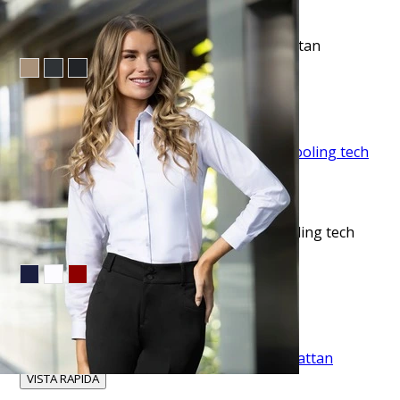
VISTA RAPIDA
Pantalón de vestir regular fit azul manhattan
$53.95
TU TERCERA PRENDA GRATIS
VISTA RAPIDA
Camisa sport lisa slim fit manga corta cooling tech
negra
$35.50
TU TERCERA PRENDA GRATIS
VISTA RAPIDA