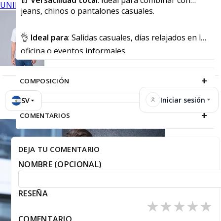
👖
Versatilidad total
: Ideal para combinar con
UNIFORMES
jeans, chinos o pantalones casuales.
👌
Ideal para
: Salidas casuales, días relajados en la
oficina o eventos informales.
+
COMPOSICIÓN
Iniciar sesión
SV
+
COMENTARIOS
DEJA TU COMENTARIO
NOMBRE (OPCIONAL)
RESEÑA
★
★
★
★
★
COMENTARIO