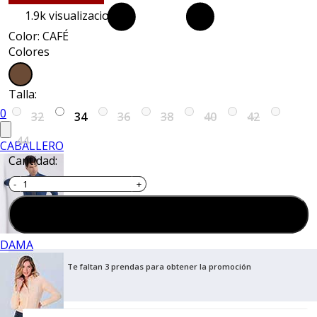
1.9k
visualizaciones
Color: CAFÉ
Colores
Talla:
0
32
34
36
38
40
42
44
CABALLERO
Cantidad:
Agregar al carrito
DAMA
Te faltan 3 prendas para obtener la promoción