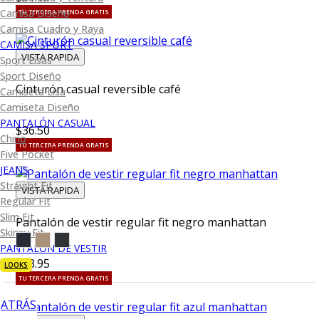
Camisa Diseño
TU TERCERA PRENDA GRATIS
Camisa Cuadro y Raya
CAMISA SPORT
VISTA RAPIDA
Sport Lisas
Sport Diseño
Cinturón casual reversible café
Camiseta Lisa
Camiseta Diseño
PANTALÓN CASUAL
$36.50
Chino
TU TERCERA PRENDA GRATIS
Five Pocket
JEANS
Straight Fit
VISTA RAPIDA
Regular Fit
Slim Fit
Pantalón de vestir regular fit negro manhattan
Skinny Fit
PANTALÓN DE VESTIR
$53.95
LOOKS
TU TERCERA PRENDA GRATIS
ATRÁS