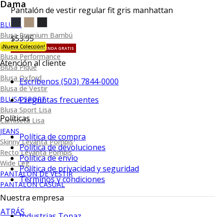
Dama
Pantalón de vestir regular fit gris manhattan
BLUSA
Blusa Premium Bambú
$53.95
¡Nueva Colección!
TU TERCERA PRENDA GRATIS
Blusa Performance
Atención al cliente
Blusa Piqué
Blusa Oxford
Escríbenos (503) 7844-0000
Blusa de Vestir
BLUSA SPORT
Preguntas frecuentes
Blusa Sport Lisa
Políticas
Camiseta Lisa
JEANS
Política de compra
Skinny Levanta Pompis
Política de devoluciones
Recto Levanta Pompis
Política de envío
Wide Leg
Política de privacidad y seguridad
PANTALÓN DE VESTIR
Terminos y condiciones
PANTALÓN CASUAL
Nuestra empresa
ATRÁS
Industrias Topaz