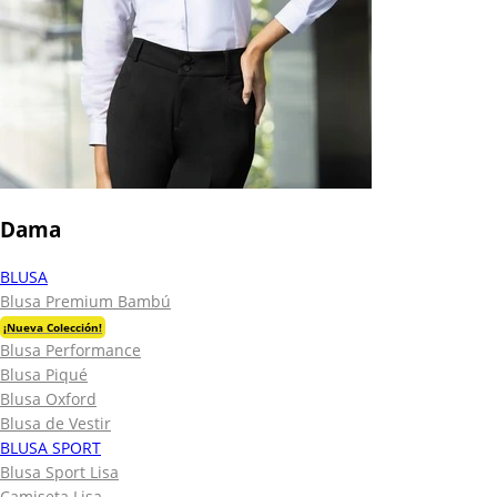
Dama
BLUSA
Blusa Premium Bambú
¡Nueva Colección!
Blusa Performance
Blusa Piqué
Blusa Oxford
Blusa de Vestir
BLUSA SPORT
Blusa Sport Lisa
Camiseta Lisa