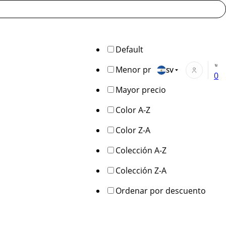
Default
Menor precio
SV
0
Mayor precio
Color A-Z
Color Z-A
Colección A-Z
Colección Z-A
Ordenar por descuento