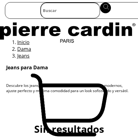
Inicio
Dama
Jeans
Jeans para Dama
Descubre los jeans para dama de Pierre Cardin. Diseños modernos,
ajuste perfecto y máxima comodidad para un look sofisticado y versátil.
Sin resultados