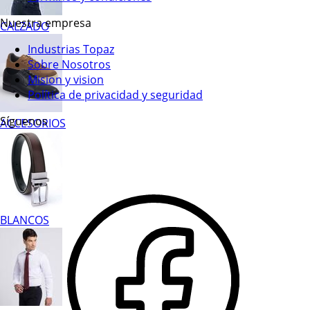
Nuestra empresa
CALZADO
Industrias Topaz
Sobre Nosotros
Mision y vision
Política de privacidad y seguridad
Síguenos
ACCESORIOS
BLANCOS