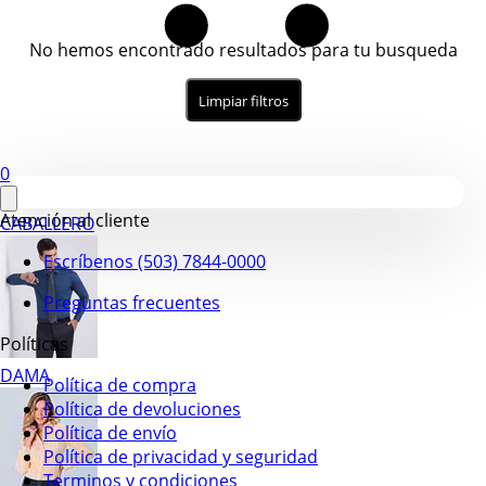
No hemos encontrado resultados para tu busqueda
Limpiar filtros
0
Atención al cliente
CABALLERO
Escríbenos (503) 7844-0000
Preguntas frecuentes
Políticas
DAMA
Política de compra
Política de devoluciones
Política de envío
Política de privacidad y seguridad
Terminos y condiciones