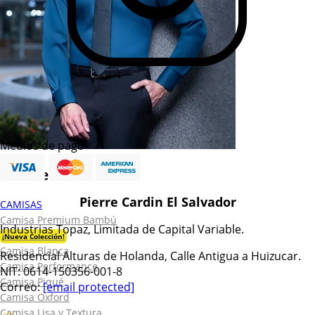
Medios de pago
Caballero
Pierre Cardin El Salvador
CAMISAS
Camisa Premium Bambú
Industrias Topaz, Limitada de Capital Variable.
¡Nueva Colección!
Camisa Blanca
Residencial Alturas de Holanda, Calle Antigua a Huizucar.
Camisa Performance
NIT: 0614-150356-001-8
Camisa Piqué
Correo:
[email protected]
Camisa Oxford
Camisa Lisa y Textura