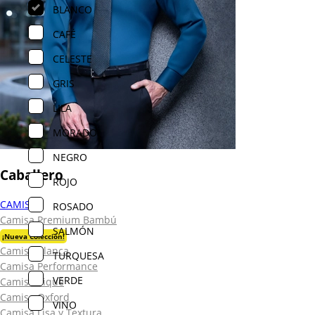
BLANCO
CAFÉ
CELESTE
GRIS
LILA
MORADO
NEGRO
Caballero
ROJO
CAMISAS
ROSADO
Camisa Premium Bambú
SALMÓN
¡Nueva Colección!
Camisa Blanca
TURQUESA
Camisa Performance
VERDE
Camisa Piqué
Camisa Oxford
VINO
Camisa Lisa y Textura