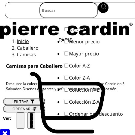
Default
Inicio
Menor precio
Caballero
Mayor precio
Camisas
Color A-Z
Camisas para Caballero
Color Z-A
Descubre la colección de camisas para caballero de Pierre Cardin en El
Salvador. Diseños elegantes y sofisticados para cualquier ocasión.
Colección A-Z
Colección Z-A
FILTRAR
ORDENAR
Ordenar por descuento
Ver: