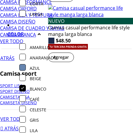
CAMISA PERFORMANCE
CORTA
CAMISA OXFORD
LARGA
CAMISA LISA Y TEXTURA
NUEVO
CAMISA DISEÑO
Camisa casual performance life style
CAMISA DE CUADRO Y RAYAS
COLOR
manga larga blanca
CAMISA BLANCA
$48.50
VER TODO
AMARILLO
TU TERCERA PRENDA GRATIS
Agregar
ANARANJADO
ATRÁS
AZUL
Camisa sport
BEIGE
SPORT LISA
BLANCO
SPORT DISEÑO
CAMISETA LISA
CAFÉ
CAMISETA DISEÑO
CELESTE
VER TODO
GRIS
ATRÁS
LILA