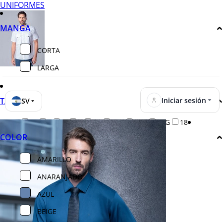
UNIFORMES
MANGA
CORTA
LARGA
Iniciar sesión
TALLA
SV
14
P
M
G
EG
2EG
3EG
4EG
18
COLOR
AMARILLO
ANARANJADO
AZUL
BEIGE