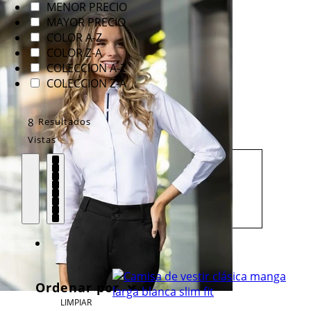
MENOR PRECIO
MAYOR PRECIO
COLOR A-Z
COLOR Z-A
COLECCION A-Z
COLECCION Z-A
8
Resultados
Vistas
Ordenar por
LIMPIAR