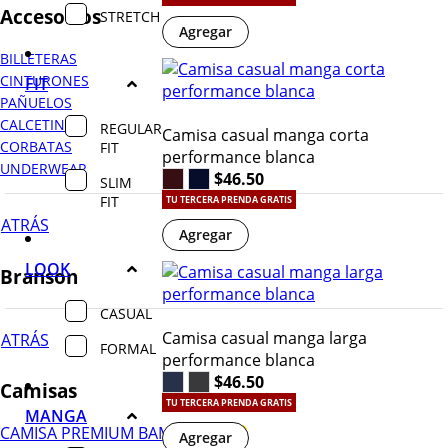
Accesorios
STRETCH
Agregar
BILLETERAS
CINTURONES
FIT
PAÑUELOS
CALCETINES
REGULAR
Camisa casual manga corta
CORBATAS
FIT
performance blanca
UNDERWEAR
$46.50
SLIM
FIT
TU TERCERA PRENDA GRATIS
ATRÁS
Agregar
LOOK
Branson
CASUAL
Camisa casual manga larga
ATRÁS
FORMAL
performance blanca
$46.50
Camisas
TU TERCERA PRENDA GRATIS
MANGA
CAMISA PREMIUM BAMBÚ
Agregar
¡NUEVO!