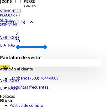
Jeans
PIERRE
CARDIN
STRAIGHT FIT
REGULAR FIT
SLIM FIT
PRECIO ($)
SKINNY FIT
VER TODO
ATRÁS
Pantalón de vestir
LOOK
Atención al cliente
Escríbenos (503) 7844-0000
VER TODO
Preguntas frecuentes
ATRÁS
Políticas
Blusa
Política de compra