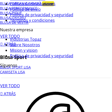
Política de devoluciones
BLUSA ORGANIC BAMBÚ
¡NUEVO!
BLUSA PERFORMANCE
Política de envío
BLUSA PIQUÉ
Política de privacidad y seguridad
BLUSA OXFORD
Terminos y condiciones
BLUSA DE VESTIR
Nuestra empresa
VER TODO
Industrias Topaz
ATRÁS
Sobre Nosotros
Mision y vision
Política de privacidad y seguridad
Blusa Sport
Síguenos
BLUSA SPORT LISA
CAMISETA LISA
VER TODO
ATRÁS