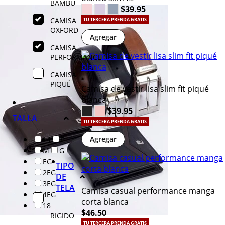
BAMBÚ
$39.95
CAMISA
TU TERCERA PRENDA GRATIS
OXFORD
Agregar
CAMISA
PERFORMANCE
CAMISA
PIQUÉ
Camisa de vestir lisa slim fit piqué
blanca
$39.95
TALLA
TU TERCERA PRENDA GRATIS
Agregar
14
P
M
G
EG
TIPO
2EG
DE
3EG
TELA
Camisa casual performance manga
4EG
corta blanca
18
$46.50
RIGIDO
TU TERCERA PRENDA GRATIS