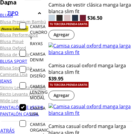
Dama
Camisa de vestir clásica manga larga
blanca slim fit
TIPO
BLUSA
$36.50
Blusa Premium Bambú
TU TERCERA PRENDA GRATIS
CAMISA
¡Nueva Colección!
CUADRO
Agregar
Blusa Performance
Y
Blusa Piqué
RAYAS
Blusa Oxford
CAMISA
Blusa de Vestir
DENIM
BLUSA SPORT
Camisa casual oxford manga larga
Blusa Sport Lisa
CAMISA
blanca slim fit
Camiseta Lisa
DISEÑO
$39.95
JEANS
TU TERCERA PRENDA GRATIS
CAMISA
Skinny Levanta Pompis
LENZING
Recto Levanta Pompis
Agregar
MODAL
Wide Leg
PANTALÓN DE VESTIR
CAMISA
LISA
PANTALÓN CASUAL
CAMISA
Camisa casual oxford manga larga
ORGANIC
ATRÁS
blanca slim fit