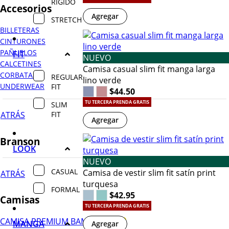
RIGIDO
Accesorios
Agregar
STRETCH
BILLETERAS
CINTURONES
PAÑUELOS
FIT
NUEVO
CALCETINES
Camisa casual slim fit manga larga
CORBATAS
REGULAR
lino verde
UNDERWEAR
FIT
$44.50
TU TERCERA PRENDA GRATIS
SLIM
FIT
ATRÁS
Agregar
Branson
LOOK
NUEVO
CASUAL
Camisa de vestir slim fit satín print
ATRÁS
turquesa
FORMAL
$42.95
Camisas
TU TERCERA PRENDA GRATIS
CAMISA PREMIUM BAMBÚ
MANGA
Agregar
¡NUEVO!