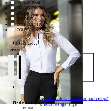
MENOR PRECIO
MAYOR PRECIO
COLOR A-Z
COLOR Z-A
COLECCION A-Z
COLECCION Z-A
156
Resultados
Vistas
Ordenar por
LIMPIAR