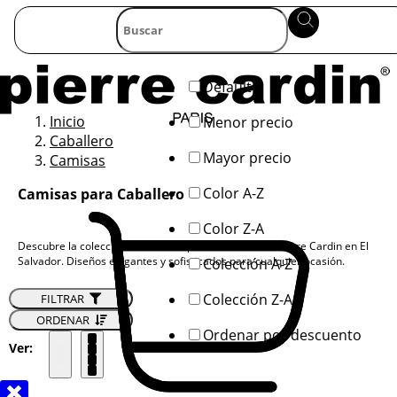
Default
Inicio
Menor precio
Caballero
Mayor precio
Camisas
Color A-Z
Camisas para Caballero
Color Z-A
Descubre la colección de camisas para caballero de Pierre Cardin en El
Salvador. Diseños elegantes y sofisticados para cualquier ocasión.
Colección A-Z
Colección Z-A
FILTRAR
ORDENAR
Ordenar por descuento
Ver: