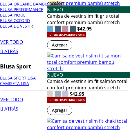
BLUSA ORGANIC BAMBÚ
¡NUEVO!
NUEVO
BLUSA PERFORMANCE
BLUSA PIQUÉ
Camisa de vestir slim fit gris total
BLUSA OXFORD
comfort premium bambú stretch
BLUSA DE VESTIR
$42.95
TU TERCERA PRENDA GRATIS
VER TODO
Agregar
ATRÁS
Blusa Sport
NUEVO
BLUSA SPORT LISA
Camisa de vestir slim fit salmón total
CAMISETA LISA
comfort premium bambú stretch
$42.95
VER TODO
TU TERCERA PRENDA GRATIS
ATRÁS
Agregar