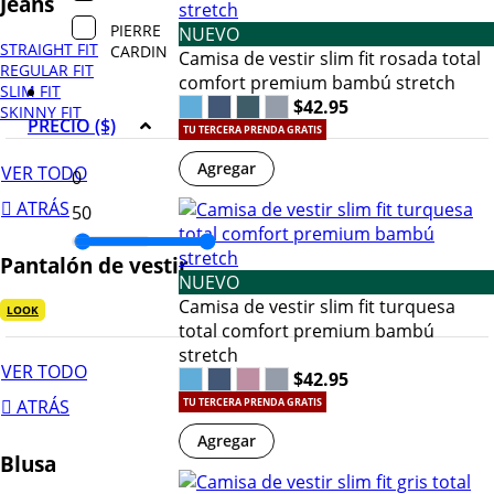
Jeans
PIERRE
NUEVO
STRAIGHT FIT
CARDIN
Camisa de vestir slim fit rosada total
REGULAR FIT
comfort premium bambú stretch
SLIM FIT
$42.95
SKINNY FIT
PRECIO ($)
TU TERCERA PRENDA GRATIS
Agregar
VER TODO
ATRÁS
Pantalón de vestir
NUEVO
Camisa de vestir slim fit turquesa
LOOK
total comfort premium bambú
stretch
VER TODO
$42.95
ATRÁS
TU TERCERA PRENDA GRATIS
Agregar
Blusa