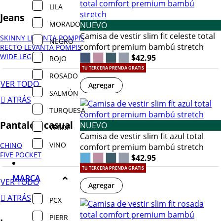
LILA
Jeans
MORADO
NUEVO
Camisa de vestir slim fit celeste total
SKINNY LEVANTA POMPIS
NEGRO
comfort premium bambú stretch
RECTO LEVANTA POMPIS
WIDE LEG
$42.95
ROJO
TU TERCERA PRENDA GRATIS
ROSADO
VER TODO
Agregar
SALMÓN
ATRÁS
TURQUESA
Pantalón casual
NUEVO
VERDE
Camisa de vestir slim fit azul total
VINO
CHINO
comfort premium bambú stretch
FIVE POCKET
$42.95
TU TERCERA PRENDA GRATIS
MARCA
VER TODO
Agregar
ATRÁS
PCX
PIERR