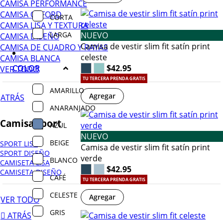
CAMISA PERFORMANCE
CAMISA OXFORD
CORTA
CAMISA LISA Y TEXTURA
LARGA
NUEVO
CAMISA DISEÑO
Camisa de vestir slim fit satín print
CAMISA DE CUADRO Y RAYAS
celeste
CAMISA BLANCA
COLOR
$42.95
VER TODO
TU TERCERA PRENDA GRATIS
AMARILLO
Agregar
ATRÁS
ANARANJADO
Camisa sport
AZUL
NUEVO
BEIGE
SPORT LISA
Camisa de vestir slim fit satín print
SPORT DISEÑO
verde
BLANCO
CAMISETA LISA
$42.95
CAMISETA DISEÑO
CAFÉ
TU TERCERA PRENDA GRATIS
CELESTE
Agregar
VER TODO
GRIS
ATRÁS