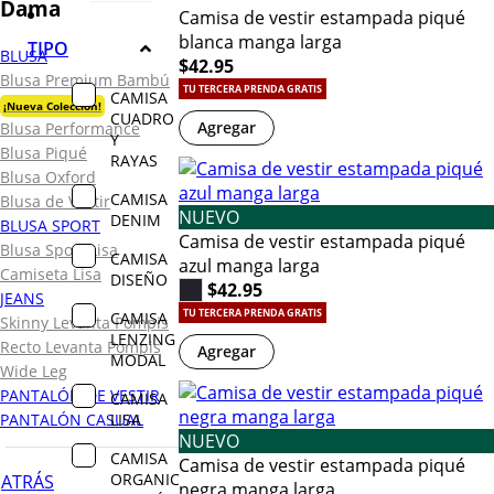
Dama
Camisa de vestir estampada piqué
blanca manga larga
TIPO
BLUSA
$42.95
Blusa Premium Bambú
TU TERCERA PRENDA GRATIS
CAMISA
¡Nueva Colección!
CUADRO
Agregar
Blusa Performance
Y
Blusa Piqué
RAYAS
Blusa Oxford
CAMISA
Blusa de Vestir
NUEVO
DENIM
BLUSA SPORT
Camisa de vestir estampada piqué
Blusa Sport Lisa
CAMISA
azul manga larga
Camiseta Lisa
DISEÑO
$42.95
JEANS
TU TERCERA PRENDA GRATIS
CAMISA
Skinny Levanta Pompis
LENZING
Recto Levanta Pompis
Agregar
MODAL
Wide Leg
PANTALÓN DE VESTIR
CAMISA
LISA
PANTALÓN CASUAL
NUEVO
CAMISA
Camisa de vestir estampada piqué
ORGANIC
ATRÁS
negra manga larga