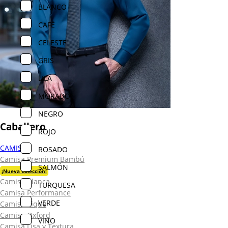
BLANCO
CAFÉ
CELESTE
GRIS
LILA
MORADO
NEGRO
Caballero
ROJO
CAMISAS
ROSADO
Camisa Premium Bambú
SALMÓN
¡Nueva Colección!
Camisa Blanca
TURQUESA
Camisa Performance
VERDE
Camisa Piqué
Camisa Oxford
VINO
Camisa Lisa y Textura