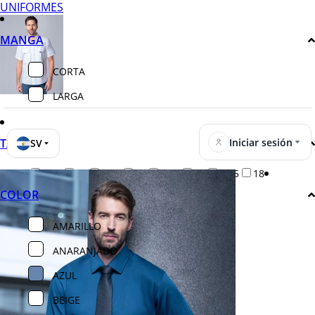
UNIFORMES
MANGA
CORTA
LARGA
Iniciar sesión
TALLA
SV
14.5
15
15.5
16
16.5
17
17.5
18
COLOR
AMARILLO
ANARANJADO
AZUL
BEIGE