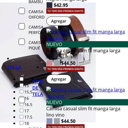
BAMBÚ
$42.95
CAMISA
TU TERCERA PRENDA GRATIS
OXFORD
Agregar
CAMISA
PERFORMANCE
CAMISA
NUEVO
PIQUÉ
Camisa casual slim fit manga larga
lino azul
$44.50
TALLA
TU TERCERA PRENDA GRATIS
Agregar
14.5
TIPO
15
DE
15.5
TELA
16
NUEVO
16.5
Camisa casual slim fit manga larga
17
lino vino
17.5
$44.50
18
TU TERCERA PRENDA GRATIS