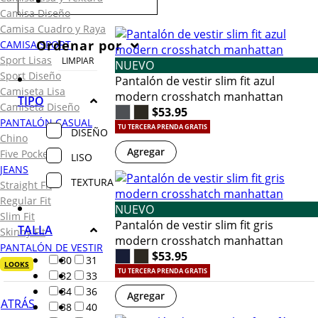
Camisa Diseño
Camisa Cuadro y Raya
Ordenar por
CAMISA SPORT
Sport Lisas
LIMPIAR
NUEVO
Sport Diseño
Pantalón de vestir slim fit azul
Camiseta Lisa
modern crosshatch manhattan
TIPO
Camiseta Diseño
$53.95
PANTALÓN CASUAL
TU TERCERA PRENDA GRATIS
DISEÑO
Chino
Agregar
Five Pocket
LISO
JEANS
TEXTURA
Straight Fit
Regular Fit
NUEVO
Slim Fit
Pantalón de vestir slim fit gris
TALLA
Skinny Fit
modern crosshatch manhattan
PANTALÓN DE VESTIR
$53.95
30
31
LOOKS
TU TERCERA PRENDA GRATIS
32
33
34
36
Agregar
ATRÁS
38
40