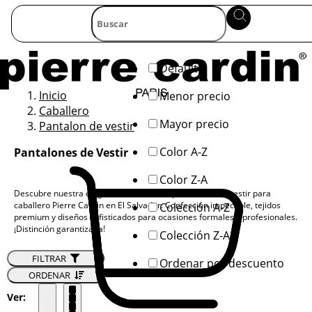
Default
Inicio
Menor precio
Caballero
Mayor precio
Pantalon de vestir
Color A-Z
Pantalones de Vestir
Color Z-A
Descubre nuestra elegante colección de pantalones de vestir para
caballero Pierre Cardin en El Salvador. Confección impecable, tejidos
Colección A-Z
premium y diseños sofisticados para ocasiones formales y profesionales.
¡Distinción garantizada!
Colección Z-A
FILTRAR
Ordenar por descuento
ORDENAR
Ver: