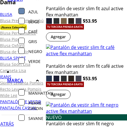
Dama
Pantalón de vestir slim fit azul active
AZUL
flex manhattan
BLUSA
$53.95
Blusa Premium Bambú
BEIGE
TU TERCERA PRENDA GRATIS
¡Nueva Colección!
CAFÉ
Blusa Performance
Agregar
Blusa Piqué
GRIS
Blusa Oxford
NEGRO
Blusa de Vestir
BLUSA SPORT
VERDE
Blusa Sport Lisa
Pantalón de vestir slim fit café active
Camiseta Lisa
flex manhattan
JEANS
$53.95
MARCA
Skinny Levanta Pompis
TU TERCERA PRENDA GRATIS
Recto Levanta Pompis
MANHATTAN
Agregar
Wide Leg
PANTALÓN DE VESTIR
PIERRE
PANTALÓN CASUAL
CARDIN
NUEVO
SAVANE
Pantalón de vestir slim fit negro
ATRÁS