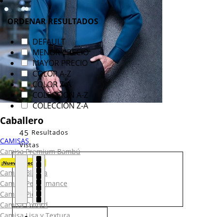
ORDENAR RESULTADOS
DEFAULT
MENOR PRECIO
MAYOR PRECIO
COLOR A-Z
COLOR Z-A
COLECCION A-Z
COLECCION Z-A
Caballero
45
Resultados
CAMISAS
Vistas
Camisa Premium Bambú
¡Nueva Colección!
Camisa Blanca
Camisa Performance
Camisa Piqué
Camisa Oxford
Camisa Lisa y Textura