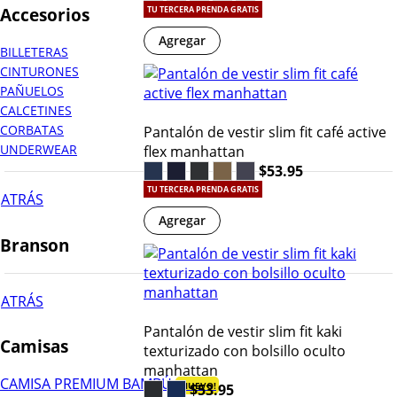
Accesorios
TU TERCERA PRENDA GRATIS
Agregar
BILLETERAS
CINTURONES
PAÑUELOS
CALCETINES
CORBATAS
Pantalón de vestir slim fit café active
UNDERWEAR
flex manhattan
$53.95
TU TERCERA PRENDA GRATIS
ATRÁS
Agregar
Branson
ATRÁS
Pantalón de vestir slim fit kaki
Camisas
texturizado con bolsillo oculto
manhattan
CAMISA PREMIUM BAMBÚ
¡NUEVO!
$53.95