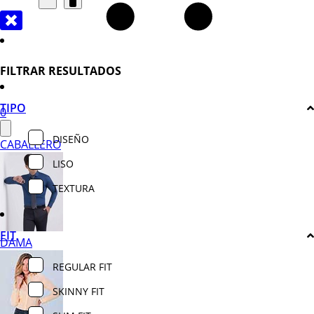
FILTRAR RESULTADOS
TIPO
0
DISEÑO
CABALLERO
LISO
TEXTURA
FIT
DAMA
REGULAR FIT
SKINNY FIT