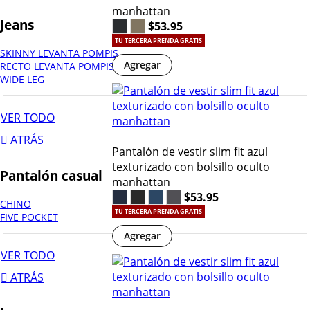
manhattan
Jeans
$53.95
TU TERCERA PRENDA GRATIS
SKINNY LEVANTA POMPIS
Agregar
RECTO LEVANTA POMPIS
WIDE LEG
VER TODO
ATRÁS
Pantalón de vestir slim fit azul
texturizado con bolsillo oculto
Pantalón casual
manhattan
$53.95
CHINO
TU TERCERA PRENDA GRATIS
FIVE POCKET
Agregar
VER TODO
ATRÁS