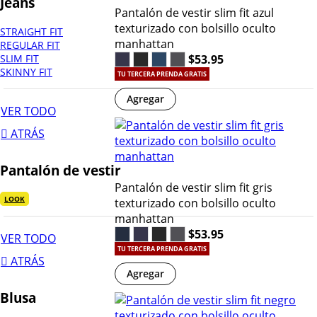
Jeans
Pantalón de vestir slim fit azul
texturizado con bolsillo oculto
STRAIGHT FIT
manhattan
REGULAR FIT
$53.95
SLIM FIT
SKINNY FIT
TU TERCERA PRENDA GRATIS
Agregar
VER TODO
ATRÁS
Pantalón de vestir
Pantalón de vestir slim fit gris
LOOK
texturizado con bolsillo oculto
manhattan
$53.95
VER TODO
TU TERCERA PRENDA GRATIS
ATRÁS
Agregar
Blusa