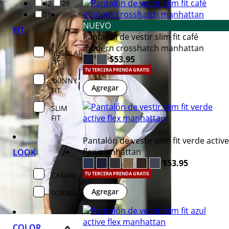
42
28
29
NUEVO
FIT
Pantalón de vestir slim fit café
modern crosshatch manhattan
REGULAR
$53.95
FIT
TU TERCERA PRENDA GRATIS
SKINNY
Agregar
FIT
SLIM
FIT
Pantalón de vestir slim fit verde active
flex manhattan
LOOK
$53.95
CASUAL
TU TERCERA PRENDA GRATIS
Agregar
FORMAL
COLOR