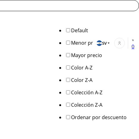
Default
Menor precio
SV
0
Mayor precio
Color A-Z
Color Z-A
Colección A-Z
Colección Z-A
Ordenar por descuento