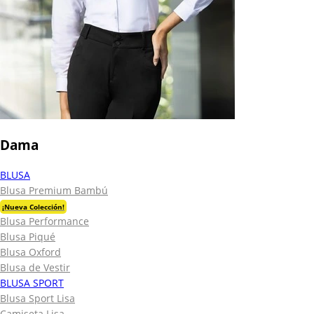
Dama
BLUSA
Blusa Premium Bambú
¡Nueva Colección!
Blusa Performance
Blusa Piqué
Blusa Oxford
Blusa de Vestir
BLUSA SPORT
Blusa Sport Lisa
Camiseta Lisa