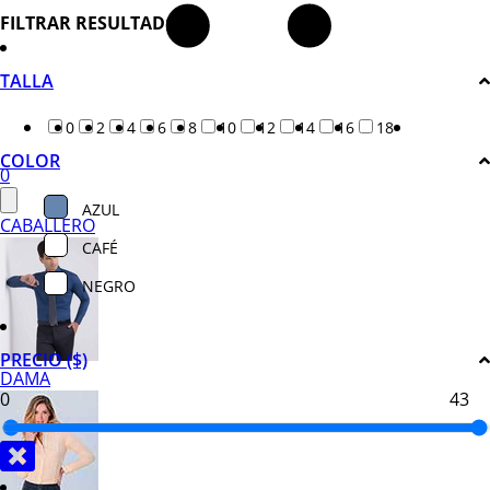
FILTRAR RESULTADOS
TALLA
0
2
4
6
8
10
12
14
16
18
COLOR
0
AZUL
CABALLERO
CAFÉ
NEGRO
PRECIO ($)
DAMA