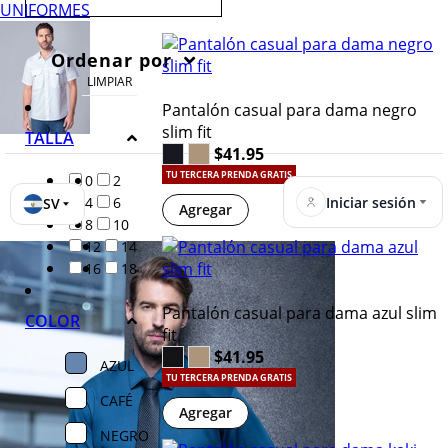
UNIFORMES
Ordenar por
LIMPIAR
Pantalón casual para dama negro
slim fit
TALLA
$41.95
TU TERCERA PRENDA GRATIS
0
2
Iniciar sesión
4
6
SV
Agregar
8
10
12
14
16
18
Pantalón casual para dama azul slim
COLOR
fit
$41.95
AZUL
TU TERCERA PRENDA GRATIS
CAFÉ
Agregar
NEGRO