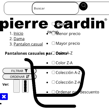
Default
Inicio
Menor precio
Dama
Mayor precio
Pantalon casual
Color A-Z
Pantalones casuales para Dama
Color Z-A
FILTRAR
Colección A-Z
ORDENAR
Colección Z-A
Ver:
Ordenar por descuento