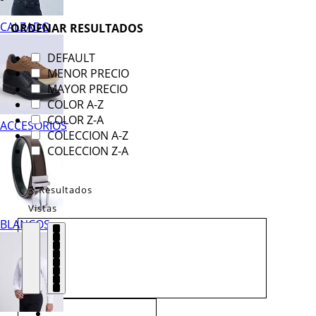
CALZADO
ORDENAR RESULTADOS
DEFAULT
MENOR PRECIO
MAYOR PRECIO
COLOR A-Z
COLOR Z-A
ACCESORIOS
COLECCION A-Z
COLECCION Z-A
3
Resultados
Vistas
BLANCOS