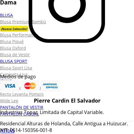
Dama
BLUSA
Blusa Premium Bambú
¡Nueva Colección!
Blusa Performance
Blusa Piqué
Blusa Oxford
Blusa de Vestir
BLUSA SPORT
Blusa Sport Lisa
Camiseta Lisa
Medios de pago
JEANS
Skinny Levanta Pompis
Recto Levanta Pompis
Pierre Cardin El Salvador
Wide Leg
PANTALÓN DE VESTIR
Industrias Topaz, Limitada de Capital Variable.
PANTALÓN CASUAL
Residencial Alturas de Holanda, Calle Antigua a Huizucar.
NIT: 0614-150356-001-8
ATRÁS