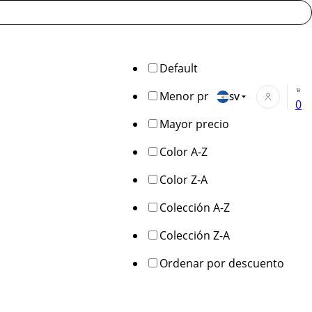
Default
Menor precio
SV
0
Mayor precio
Color A-Z
Color Z-A
Colección A-Z
Colección Z-A
Ordenar por descuento