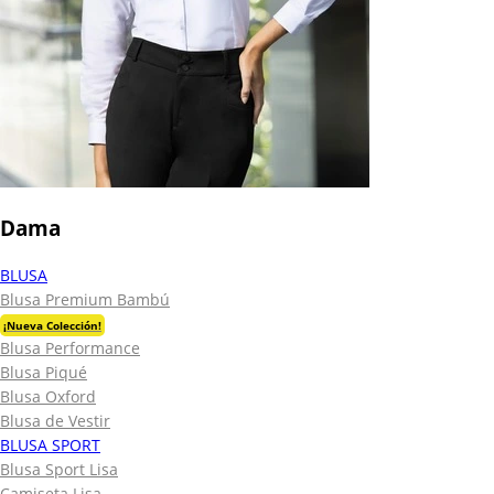
Dama
BLUSA
Blusa Premium Bambú
¡Nueva Colección!
Blusa Performance
Blusa Piqué
Blusa Oxford
Blusa de Vestir
BLUSA SPORT
Blusa Sport Lisa
Camiseta Lisa