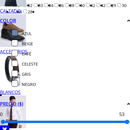
31
32
33
34
36
38
40
42
42
29
30
CALZADO
44
28
COLOR
AZUL
BEIGE
ACCESORIOS
CAFÉ
CELESTE
GRIS
NEGRO
BLANCOS
PRECIO ($)