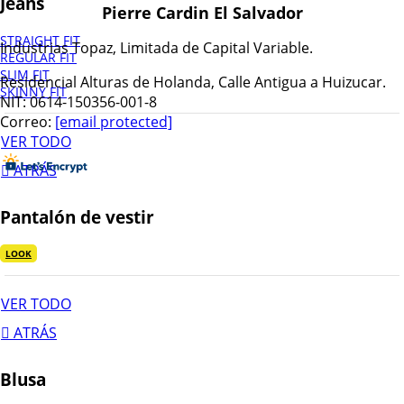
Jeans
Pierre Cardin El Salvador
STRAIGHT FIT
Industrias Topaz, Limitada de Capital Variable.
REGULAR FIT
SLIM FIT
Residencial Alturas de Holanda, Calle Antigua a Huizucar.
SKINNY FIT
NIT: 0614-150356-001-8
Correo:
[email protected]
VER TODO
ATRÁS
Pantalón de vestir
LOOK
VER TODO
ATRÁS
Blusa