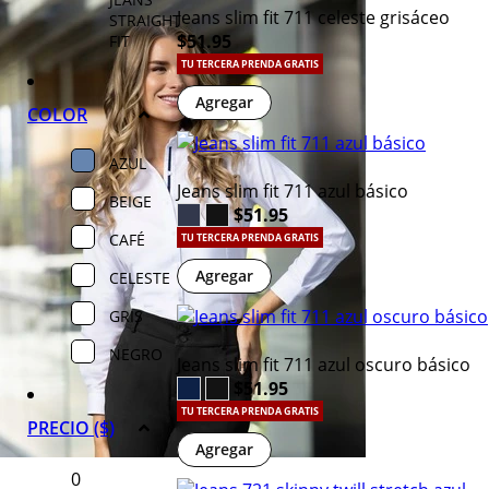
Jeans slim fit 711 celeste grisáceo
STRAIGHT
$51.95
FIT
TU TERCERA PRENDA GRATIS
Agregar
COLOR
AZUL
Jeans slim fit 711 azul básico
BEIGE
$51.95
CAFÉ
TU TERCERA PRENDA GRATIS
Agregar
CELESTE
GRIS
NEGRO
Jeans slim fit 711 azul oscuro básico
$51.95
TU TERCERA PRENDA GRATIS
PRECIO ($)
Agregar