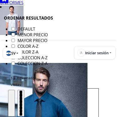
UNIFORMES
ORDENAR RESULTADOS
DEFAULT
MENOR PRECIO
MAYOR PRECIO
COLOR A-Z
COLOR Z-A
Iniciar sesión
SV
COLECCION A-Z
COLECCION Z-A
13
Resultados
Vistas