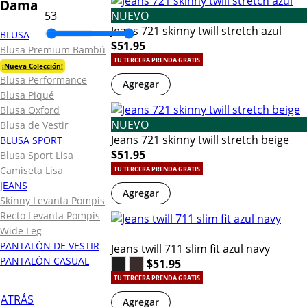
Dama
NUEVO
Jeans 721 skinny twill stretch azul
BLUSA
$51.95
Blusa Premium Bambú
TU TERCERA PRENDA GRATIS
¡Nueva Colección!
Blusa Performance
Agregar
Blusa Piqué
Blusa Oxford
NUEVO
Blusa de Vestir
Jeans 721 skinny twill stretch beige
BLUSA SPORT
$51.95
Blusa Sport Lisa
Camiseta Lisa
TU TERCERA PRENDA GRATIS
JEANS
Agregar
Skinny Levanta Pompis
Recto Levanta Pompis
Wide Leg
PANTALÓN DE VESTIR
Jeans twill 711 slim fit azul navy
PANTALÓN CASUAL
$51.95
TU TERCERA PRENDA GRATIS
ATRÁS
Agregar