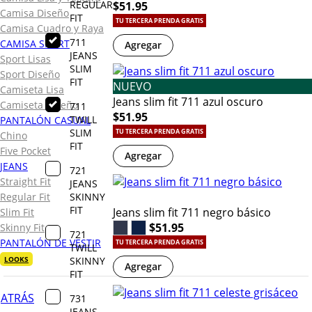
REGULAR
$51.95
Camisa Diseño
FIT
TU TERCERA PRENDA GRATIS
Camisa Cuadro y Raya
711
CAMISA SPORT
Agregar
JEANS
Sport Lisas
SLIM
Sport Diseño
FIT
NUEVO
Camiseta Lisa
Jeans slim fit 711 azul oscuro
Camiseta Diseño
711
$51.95
TWILL
PANTALÓN CASUAL
SLIM
TU TERCERA PRENDA GRATIS
Chino
FIT
Five Pocket
Agregar
JEANS
721
Straight Fit
JEANS
SKINNY
Regular Fit
FIT
Jeans slim fit 711 negro básico
Slim Fit
$51.95
Skinny Fit
721
PANTALÓN DE VESTIR
TU TERCERA PRENDA GRATIS
TWILL
SKINNY
LOOKS
Agregar
FIT
ATRÁS
731
JEANS