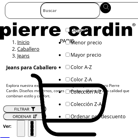
Default
Inicio
Menor precio
Caballero
Mayor precio
Jeans
Color A-Z
Jeans para Caballero
Color Z-A
Explora nuestra exclusiva colección de jeans para caballero Pierre
Cardin. Diseños modernos, cortes perfectos y denim de alta calidad que
Colección A-Z
combinan estilo y confort.
Colección Z-A
FILTRAR
Ordenar por descuento
ORDENAR
Ver: