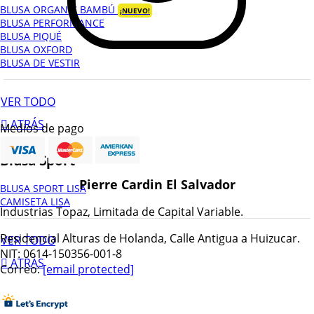
BLUSA ORGANIC BAMBÚ
¡NUEVO!
BLUSA PERFORMANCE
BLUSA PIQUÉ
BLUSA OXFORD
BLUSA DE VESTIR
VER TODO
ATRÁS
Medios de pago
Blusa Sport
Pierre Cardin El Salvador
BLUSA SPORT LISA
CAMISETA LISA
Industrias Topaz, Limitada de Capital Variable.
Residencial Alturas de Holanda, Calle Antigua a Huizucar.
VER TODO
NIT: 0614-150356-001-8
ATRÁS
Correo:
[email protected]