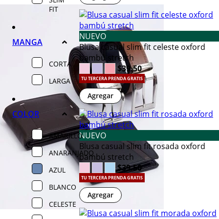
FIT
NUEVO
MANGA
Blusa casual slim fit celeste oxford
bambú stretch
CORTA
$39.50
TU TERCERA PRENDA GRATIS
LARGA
Agregar
COLOR
NUEVO
AMARILLO
Blusa casual slim fit rosada oxford
ANARANJADO
bambú stretch
$39.50
AZUL
TU TERCERA PRENDA GRATIS
BLANCO
Agregar
CELESTE