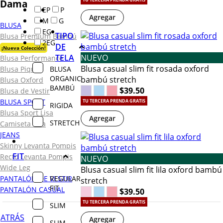
Dama
EP
P
Agregar
M
G
BLUSA
EG
TIPO
Blusa Premium Bambú
2EG
DE
¡Nueva Colección!
TELA
NUEVO
Blusa Performance
Blusa casual slim fit rosada oxford
BLUSA
Blusa Piqué
ORGANIC
bambú stretch
Blusa Oxford
BAMBÚ
$39.50
Blusa de Vestir
BLUSA SPORT
TU TERCERA PRENDA GRATIS
RIGIDA
Blusa Sport Lisa
Agregar
STRETCH
Camiseta Lisa
JEANS
Skinny Levanta Pompis
FIT
Recto Levanta Pompis
NUEVO
Wide Leg
Blusa casual slim fit lila oxford bambú
REGULAR
PANTALÓN DE VESTIR
stretch
FIT
PANTALÓN CASUAL
$39.50
TU TERCERA PRENDA GRATIS
SLIM
ATRÁS
Agregar
SLIM