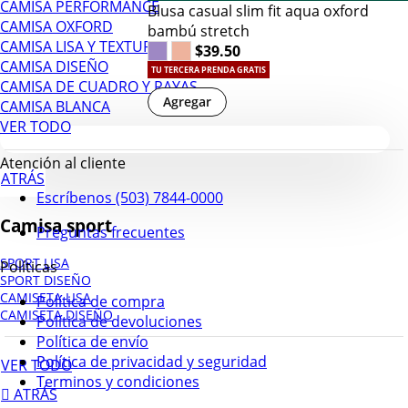
CAMISA PERFORMANCE
Blusa casual slim fit aqua oxford
CAMISA OXFORD
bambú stretch
CAMISA LISA Y TEXTURA
$39.50
CAMISA DISEÑO
TU TERCERA PRENDA GRATIS
CAMISA DE CUADRO Y RAYAS
Agregar
CAMISA BLANCA
VER TODO
Atención al cliente
ATRÁS
Escríbenos (503) 7844-0000
Camisa sport
Preguntas frecuentes
SPORT LISA
Políticas
SPORT DISEÑO
CAMISETA LISA
Política de compra
CAMISETA DISEÑO
Política de devoluciones
Política de envío
Política de privacidad y seguridad
VER TODO
Terminos y condiciones
ATRÁS