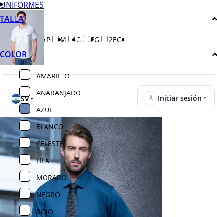
UNIFORMES
TALLA
EP
P
M
G
EG
2EG
COLOR
AMARILLO
ANARANJADO
Iniciar sesión
SV
AZUL
BLANCO
CELESTE
LILA
MORADO
NEGRO
ROJO