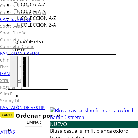
COLOR A-Z
Camisa Diseño
COLOR Z-A
Camisa Cuadro y Raya
COLECCION A-Z
CAMISA SPORT
COLECCION Z-A
Sport Lisas
Sport Diseño
Camiseta Lisa
10
Resultados
Camiseta Diseño
Vistas
PANTALÓN CASUAL
Chino
Five Pocket
JEANS
Straight Fit
Regular Fit
Slim Fit
Skinny Fit
PANTALÓN DE VESTIR
Ordenar por
LOOKS
LIMPIAR
NUEVO
Blusa casual slim fit blanca oxford
ATRÁS
bambú stretch