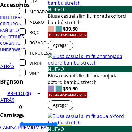
LILA
Accesorios
NUEVO
MORADO
Blusa casual slim fit morada oxford
BILLETERAS
NEGRO
bambú stretch
CINTURONES
$39.50
PAÑUELOS
ROJO
TU TERCERA PRENDA GRATIS
CALCETINES
ROSADO
CORBATAS
Agregar
UNDERWEAR
TURQUESA
VERDE
ATRÁS
NUEVO
VINO
Blusa casual slim fit anaranjada
Branson
oxford bambú stretch
$39.50
PRECIO ($)
TU TERCERA PRENDA GRATIS
ATRÁS
Agregar
Camisas
CAMISA PREMIUM BAMBÚ
NUEVO
¡NUEVO!