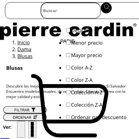
Default
Inicio
Menor precio
Dama
Mayor precio
Blusas
Color A-Z
Blusas
Color Z-A
Descubre las mejores blusas para mujer en Pierre Cardin El Salvador.
Encuentra modelos casuales, de vestir y más. Compra en línea con la
Colección A-Z
mejor calidad y estilo.
Colección Z-A
FILTRAR
Ordenar por descuento
ORDENAR
Ver: