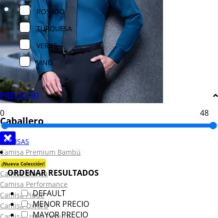
ROSADO
TURQUESA
VERDE
VINO
PRECIO ($)
Caballero
CAMISAS
Camisa Premium Bambú
¡Nueva Colección!
ORDENAR RESULTADOS
Camisa Blanca
Camisa Performance
DEFAULT
Camisa Piqué
MENOR PRECIO
Camisa Oxford
MAYOR PRECIO
Camisa Lisa y Textura