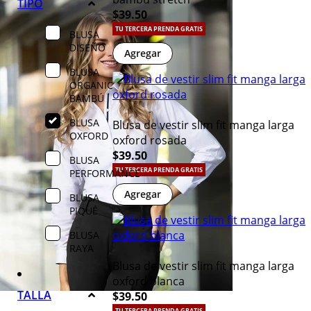
TIPO
$39.50
TU TERCERA PRENDA GRATIS
BLUSA
DISEÑO
Agregar
BLUSA
ORGANIC
BAMBÚ
BLUSA
Blusa de vestir slim fit manga larga
OXFORD
oxford rosada
$39.50
BLUSA
TU TERCERA PRENDA GRATIS
PERFORMANCE
Agregar
BLUSA
PIQUÉ
BLUSA
RAYA
Blusa de vestir slim fit manga larga
oxford blanca
TALLA
$39.50
TU TERCERA PRENDA GRATIS