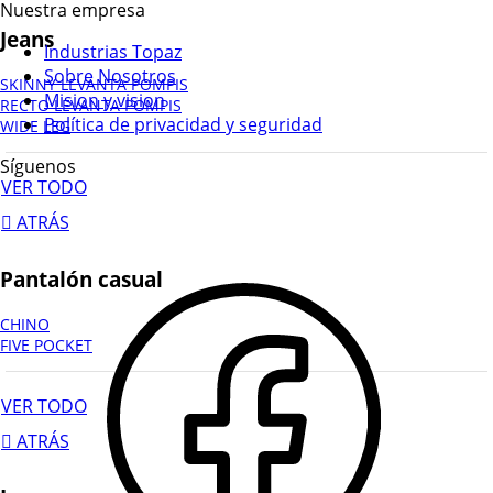
Nuestra empresa
Jeans
Industrias Topaz
Sobre Nosotros
SKINNY LEVANTA POMPIS
Mision y vision
RECTO LEVANTA POMPIS
Política de privacidad y seguridad
WIDE LEG
Síguenos
VER TODO
ATRÁS
Pantalón casual
CHINO
FIVE POCKET
VER TODO
ATRÁS