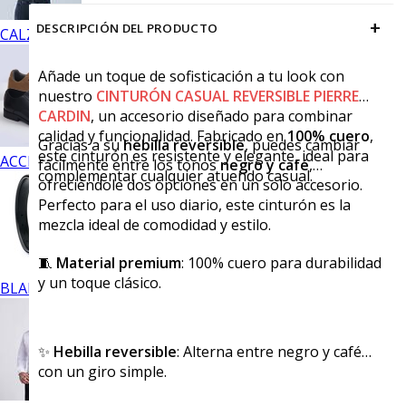
+
DESCRIPCIÓN DEL PRODUCTO
CALZADO
Añade un toque de sofisticación a tu look con
nuestro
CINTURÓN CASUAL REVERSIBLE PIERRE
CARDIN
, un accesorio diseñado para combinar
calidad y funcionalidad. Fabricado en
100% cuero
,
Gracias a su
hebilla reversible
, puedes cambiar
este cinturón es resistente y elegante, ideal para
ACCESORIOS
fácilmente entre los tonos
negro y café
,
complementar cualquier atuendo casual.
ofreciéndole dos opciones en un solo accesorio.
Perfecto para el uso diario, este cinturón es la
mezcla ideal de comodidad y estilo.
🧵
Material premium
: 100% cuero para durabilidad
y un toque clásico.
BLANCOS
✨
Hebilla reversible
: Alterna entre negro y café
con un giro simple.