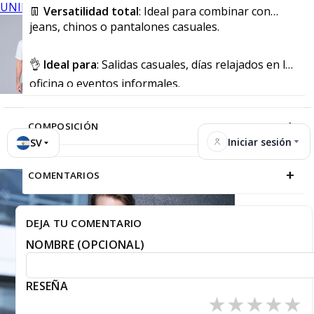
UNIFORMES
👖
Versatilidad total
: Ideal para combinar con
jeans, chinos o pantalones casuales.
👌
Ideal para
: Salidas casuales, días relajados en la
oficina o eventos informales.
+
COMPOSICIÓN
Iniciar sesión
SV
+
COMENTARIOS
DEJA TU COMENTARIO
NOMBRE (OPCIONAL)
RESEÑA
★
★
★
★
★