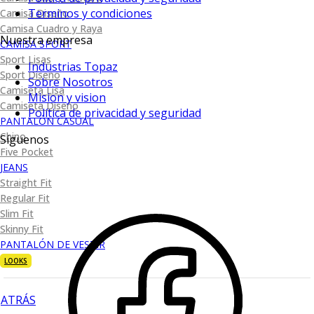
Terminos y condiciones
Camisa Diseño
Camisa Cuadro y Raya
Nuestra empresa
CAMISA SPORT
Sport Lisas
Industrias Topaz
Sport Diseño
Sobre Nosotros
Camiseta Lisa
Mision y vision
Camiseta Diseño
Política de privacidad y seguridad
PANTALÓN CASUAL
Chino
Síguenos
Five Pocket
JEANS
Straight Fit
Regular Fit
Slim Fit
Skinny Fit
PANTALÓN DE VESTIR
LOOKS
ATRÁS