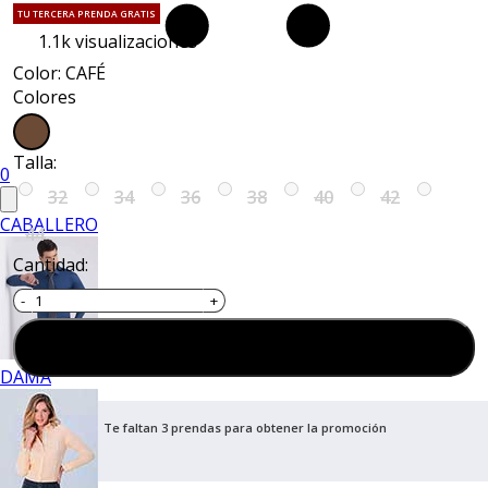
TU TERCERA PRENDA GRATIS
1.1k
visualizaciones
Color: CAFÉ
Colores
Talla:
0
32
34
36
38
40
42
CABALLERO
44
Cantidad:
Agregar al carrito
DAMA
Te faltan 3 prendas para obtener la promoción