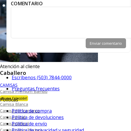
COMENTARIO
Enviar comentario
Atención al cliente
Caballero
Escríbenos (503) 7844-0000
CAMISAS
Preguntas frecuentes
Camisa Premium Bambú
¡Nueva Colección!
Políticas
Camisa Blanca
Política de compra
Camisa Performance
Política de devoluciones
Camisa Piqué
Política de envío
Camisa Oxford
Política de privacidad y seguridad
Camisa Lisa y Textura