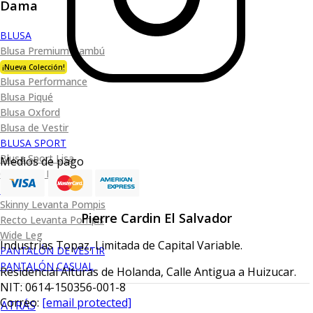
Dama
BLUSA
Blusa Premium Bambú
¡Nueva Colección!
Blusa Performance
Blusa Piqué
Blusa Oxford
Blusa de Vestir
BLUSA SPORT
Blusa Sport Lisa
Medios de pago
Camiseta Lisa
JEANS
Skinny Levanta Pompis
Pierre Cardin El Salvador
Recto Levanta Pompis
Wide Leg
Industrias Topaz, Limitada de Capital Variable.
PANTALÓN DE VESTIR
PANTALÓN CASUAL
Residencial Alturas de Holanda, Calle Antigua a Huizucar.
NIT: 0614-150356-001-8
Correo:
[email protected]
ATRÁS