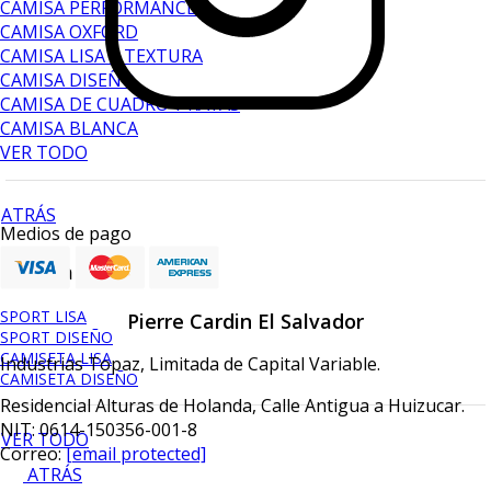
CAMISA PERFORMANCE
CAMISA OXFORD
CAMISA LISA Y TEXTURA
CAMISA DISEÑO
CAMISA DE CUADRO Y RAYAS
CAMISA BLANCA
VER TODO
ATRÁS
Medios de pago
Camisa sport
SPORT LISA
Pierre Cardin El Salvador
SPORT DISEÑO
CAMISETA LISA
Industrias Topaz, Limitada de Capital Variable.
CAMISETA DISEÑO
Residencial Alturas de Holanda, Calle Antigua a Huizucar.
NIT: 0614-150356-001-8
VER TODO
Correo:
[email protected]
ATRÁS