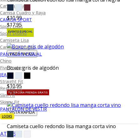
Camisa Diseño
Camisa Cuadro y Raya
$10.99
CAMISA SPORT
$17.95
Sport Lisas
EVENTO ESPECIAL
Sport Diseño
Camiseta Lisa
Camiseta Diseño
VISTA RAPIDA
PANTALÓN CASUAL
Chino
Boxer gris de algodón
Five Pocket
JEANS
Straight Fit
$10.95
Regular Fit
TU TERCERA PRENDA GRATIS
Slim Fit
Skinny Fit
PANTALÓN DE VESTIR
VISTA RAPIDA
LOOKS
Camiseta cuello redondo lisa manga corta vino
ATRÁS