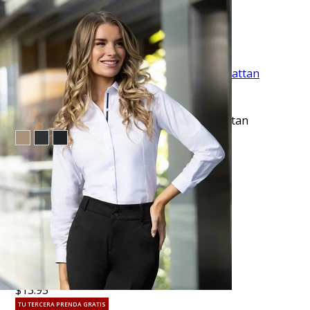
$10.99
$17.95
EVENTO ESPECIAL
VISTA RAPIDA
Pantalón de vestir regular fit azul manhattan
$53.95
TU TERCERA PRENDA GRATIS
VISTA RAPIDA
Corbata corcel con diseño azul
$13.95
TU TERCERA PRENDA GRATIS