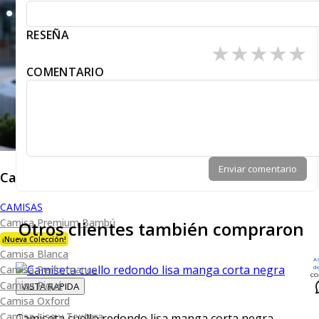
RESEÑA
★
★
★
★
★
COMENTARIO
Enviar comentario
Caballero
CAMISAS
Camisa Premium Bambú
Otros clientes también compraron
¡Nueva Colección!
Camisa Blanca
A
d
Camisa Performance
CO
Camisa Piqué
VISTA RAPIDA
Camisa Oxford
Camisa Lisa y Textura
Camiseta cuello redondo lisa manga corta negra