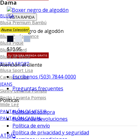
Dama
BLUSA
VISTA RAPIDA
Blusa Premium Bambú
¡Nueva Colección!
Boxer negro de algodón
Blusa Performance
Blusa Piqué
$10.95
Blusa Oxford
Blusa de Vestir
TU TERCERA PRENDA GRATIS
BLUSA SPORT
Atención al cliente
Blusa Sport Lisa
Escríbenos (503) 7844-0000
Camiseta Lisa
JEANS
Preguntas frecuentes
Skinny Levanta Pompis
Recto Levanta Pompis
Políticas
Wide Leg
PANTALÓN DE VESTIR
Política de compra
PANTALÓN CASUAL
Política de devoluciones
Política de envío
Política de privacidad y seguridad
ATRÁS