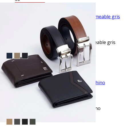
TU TERCERA PRENDA GRATIS
VISTA RAPIDA
Pantalón de vestir slim fit stretch impermeable gris
manhattan
$49.95
TU TERCERA PRENDA GRATIS
VISTA RAPIDA
Pantalón casual slim fit azul anywhere chino
manhattan