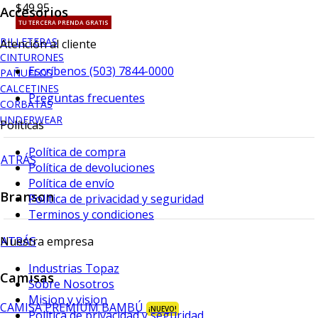
$49.95
Accesorios
TU TERCERA PRENDA GRATIS
BILLETERAS
Atención al cliente
CINTURONES
Escríbenos (503) 7844-0000
PAÑUELOS
CALCETINES
Preguntas frecuentes
CORBATAS
UNDERWEAR
Políticas
Política de compra
ATRÁS
Política de devoluciones
Política de envío
Branson
Política de privacidad y seguridad
Terminos y condiciones
ATRÁS
Nuestra empresa
Industrias Topaz
Camisas
Sobre Nosotros
Mision y vision
CAMISA PREMIUM BAMBÚ
¡NUEVO!
Política de privacidad y seguridad