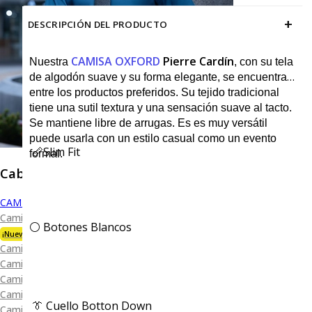
+
DESCRIPCIÓN DEL PRODUCTO
CAMISA OXFORD
Pierre Cardín
Nuestra
, con su tela
de algodón suave y su forma elegante, se encuentra
entre los productos preferidos. Su tejido tradicional
tiene una sutil textura y una sensación suave al tacto.
Se mantiene libre de arrugas. Es es muy versátil
puede usarla con un estilo casual como un evento
📏Slim Fit
formal.
Caballero
CAMISAS
Camisa Premium Bambú
⚪️ Botones Blancos
¡Nueva Colección!
Camisa Blanca
Camisa Performance
Camisa Piqué
Camisa Oxford
👔 Cuello Botton Down
Camisa Lisa y Textura