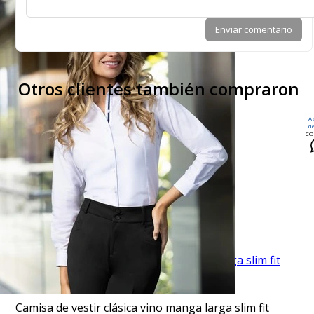
Enviar comentario
Otros clientes también compraron
A
d
CO
VISTA RAPIDA
Corbata corcel con diseño café
$13.95
TU TERCERA PRENDA GRATIS
VISTA RAPIDA
Camisa de vestir clásica vino manga larga slim fit