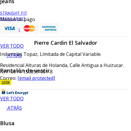
Jeans
STRAIGHT FIT
REGULAR FIT
Medios de pago
SLIM FIT
SKINNY FIT
Pierre Cardin El Salvador
VER TODO
Industrias Topaz, Limitada de Capital Variable.
ATRÁS
Residencial Alturas de Holanda, Calle Antigua a Huizucar.
Pantalón de vestir
NIT: 0614-150356-001-8
Correo:
[email protected]
LOOK
VER TODO
ATRÁS
Blusa