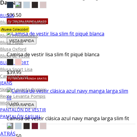
Dama
$36.50
BLUSA
Blusa Premium Bambú
TU TERCERA PRENDA GRATIS
¡Nueva Colección!
Blusa Performance
VISTA RAPIDA
Blusa Piqué
Blusa Oxford
Camisa de vestir lisa slim fit piqué blanca
Blusa de Vestir
BLUSA SPORT
Blusa Sport Lisa
$39.95
Camiseta Lisa
TU TERCERA PRENDA GRATIS
JEANS
Skinny Levanta Pompis
Recto Levanta Pompis
Wide Leg
VISTA RAPIDA
PANTALÓN DE VESTIR
PANTALÓN CASUAL
Camisa de vestir clásica azul navy manga larga slim fit
ATRÁS
$36.50