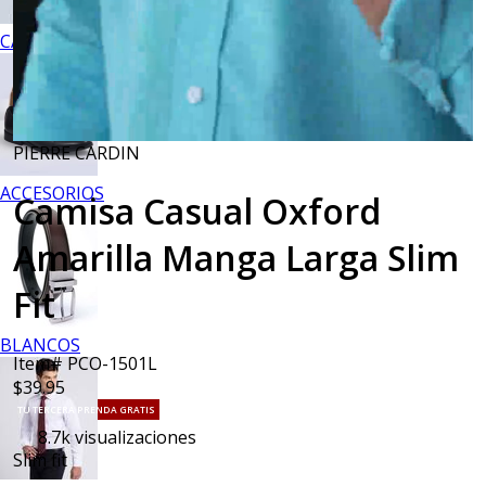
CALZADO
PIERRE CARDIN
ACCESORIOS
Camisa Casual Oxford
Amarilla Manga Larga Slim
Fit
BLANCOS
Item# PCO-1501L
$39.95
TU TERCERA PRENDA GRATIS
8.7k
visualizaciones
Slim fit