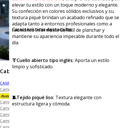
elevar tu estilo con un toque moderno y elegante.
Su confección en colores sólidos exclusivos y su
textura piqué brindan un acabado refinado que se
adapta tanto a entornos profesionales como a
Características destacadas:
reuniones informales. Es fácil de planchar y
mantiene su apariencia impecable durante todo el
día.
👔Cuello abierto tipo inglés:
Aporta un estilo
limpio y sofisticado.
Caballero
CAMISAS
Camisa Premium Bambú
¡Nueva Colección!
🧵Tejido piqué liso:
Textura elegante con
Camisa Blanca
estructura ligera y cómoda.
Camisa Performance
Camisa Piqué
Camisa Oxford
Camisa Lisa y Textura