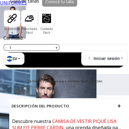
Guía de tallas
Conocé tu talla
UNIFORMES
Durabilida
Planchado
Cuidado
d
Fácil
Fácil
Cantidad:
Iniciar sesión
SV
Agregar al carrito
Te faltan 3 prendas para obtener la promoción
+
DESCRIPCIÓN DEL PRODUCTO
Descubre nuestra
CAMISA DE VESTIR PIQUÉ LISA
SLIM FIT PIERRE CARDIN
, una prenda diseñada para