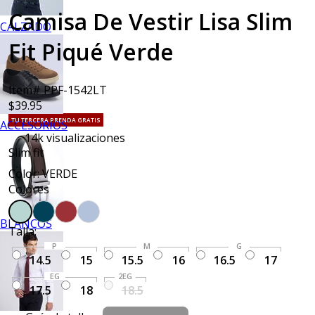
Camisa De Vestir Lisa Slim
CALZADO
Fit Piqué Verde
Item# PPF-1542LT
$39.95
TU TERCERA PRENDA GRATIS
ACCESORIOS
14k
visualizaciones
Slim fit
Color: VERDE
Colores
BLANCOS
Talla:
P
M
G
14.5
15
15.5
16
16.5
17
EG
2EG
17.5
18
18.5