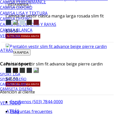
CAMISA PERFORMANCE
VISTA RAPIDA
CAMISA OXFORD
CAMISA LISA Y TEXTURA
Camisa de vestir clásica manga larga rosada slim fit
CAMISA DISEÑO
CAMISA DE CUADRO Y RAYAS
CAMISA BLANCA
$36.50
VER TODO
TU TERCERA PRENDA GRATIS
ATRÁS
VISTA RAPIDA
Camisa sport
Pantalón vestir slim fit advance beige pierre cardin
SPORT LISA
$45.50
SPORT DISEÑO
CAMISETA LISA
TU TERCERA PRENDA GRATIS
CAMISETA DISEÑO
Atención al cliente
Escríbenos (503) 7844-0000
VER TODO
ATRÁS
Preguntas frecuentes