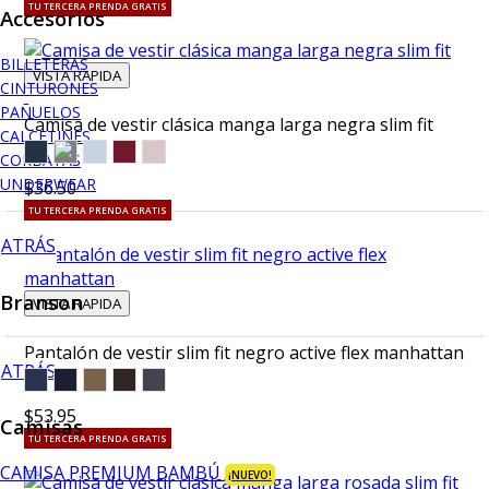
TU TERCERA PRENDA GRATIS
Accesorios
BILLETERAS
VISTA RAPIDA
CINTURONES
PAÑUELOS
Camisa de vestir clásica manga larga negra slim fit
CALCETINES
CORBATAS
UNDERWEAR
$36.50
TU TERCERA PRENDA GRATIS
ATRÁS
Branson
VISTA RAPIDA
Pantalón de vestir slim fit negro active flex manhattan
ATRÁS
$53.95
Camisas
TU TERCERA PRENDA GRATIS
CAMISA PREMIUM BAMBÚ
¡NUEVO!