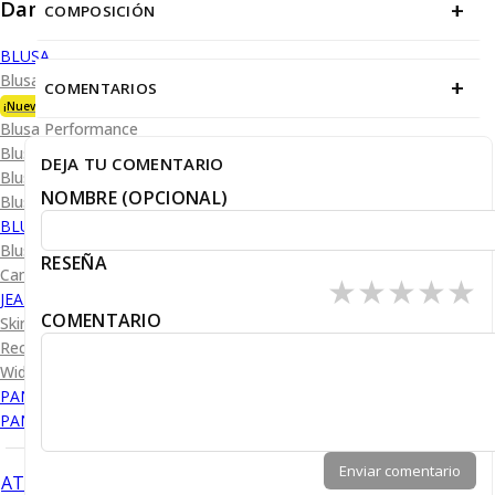
Dama
+
COMPOSICIÓN
BLUSA
Blusa Premium Bambú
+
COMENTARIOS
¡Nueva Colección!
Blusa Performance
Blusa Piqué
DEJA TU COMENTARIO
Blusa Oxford
NOMBRE (OPCIONAL)
Blusa de Vestir
BLUSA SPORT
Blusa Sport Lisa
RESEÑA
Camiseta Lisa
★
★
★
★
★
JEANS
COMENTARIO
Skinny Levanta Pompis
Recto Levanta Pompis
Wide Leg
PANTALÓN DE VESTIR
PANTALÓN CASUAL
Enviar comentario
ATRÁS