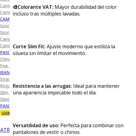
Camisa Diseño
🎨Colorante VAT:
Mayor durabilidad del color
Camisa Cuadro y Raya
incluso tras múltiples lavadas.
CAMISA SPORT
Sport Lisas
Sport Diseño
Camiseta Lisa
Camiseta Diseño
Corte Slim Fit:
Ajuste moderno que estiliza la
PANTALÓN CASUAL
silueta sin limitar el movimiento.
Chino
Five Pocket
JEANS
Straight Fit
Resistencia a las arrugas:
Ideal para mantener
Regular Fit
una apariencia impecable todo el día.
Slim Fit
Skinny Fit
PANTALÓN DE VESTIR
LOOKS
Versatilidad de uso:
Perfecta para combinar con
ATRÁS
pantalones de vestir o chinos.