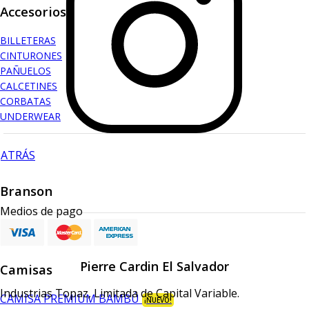
Accesorios
BILLETERAS
CINTURONES
PAÑUELOS
CALCETINES
CORBATAS
UNDERWEAR
ATRÁS
Branson
Medios de pago
ATRÁS
Pierre Cardin El Salvador
Camisas
Industrias Topaz, Limitada de Capital Variable.
CAMISA PREMIUM BAMBÚ
¡NUEVO!