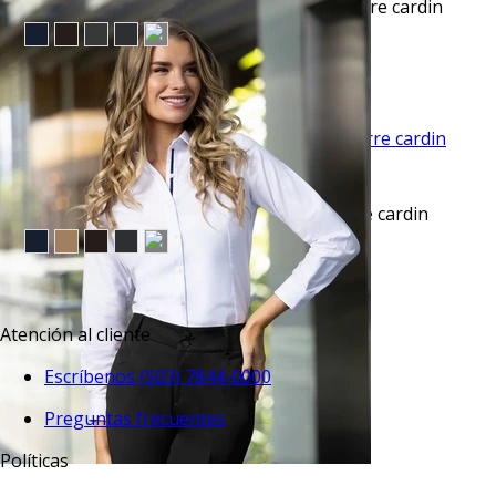
Pantalón vestir slim fit advance beige pierre cardin
$45.50
TU TERCERA PRENDA GRATIS
VISTA RAPIDA
Pantalón vestir slim fit advance gris pierre cardin
$45.50
TU TERCERA PRENDA GRATIS
Atención al cliente
Escríbenos (503) 7844-0000
Preguntas frecuentes
Políticas