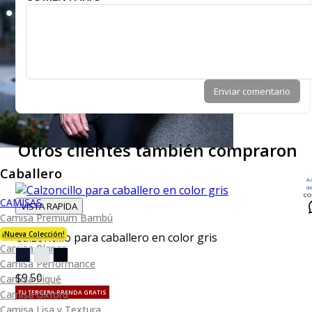
Enviar comentario
Otros clientes también compraron
Caballero
A
d
CO
CAMISAS
VISTA RAPIDA
Camisa Premium Bambú
¡Nueva Colección!
Calzoncillo para caballero en color gris
Camisa Blanca
Camisa Performance
$9.50
Camisa Piqué
Camisa Oxford
TU TERCERA PRENDA GRATIS
Camisa Lisa y Textura