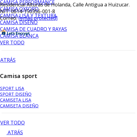
CAMISA PERFORMANCE
Residencial Alturas de Holanda, Calle Antigua a Huizucar.
CAMISA OXFORD
NIT: 0614-150356-001-8
CAMISA LISA Y TEXTURA
Correo:
[email protected]
CAMISA DISEÑO
CAMISA DE CUADRO Y RAYAS
CAMISA BLANCA
VER TODO
ATRÁS
Camisa sport
SPORT LISA
SPORT DISEÑO
CAMISETA LISA
CAMISETA DISEÑO
VER TODO
ATRÁS