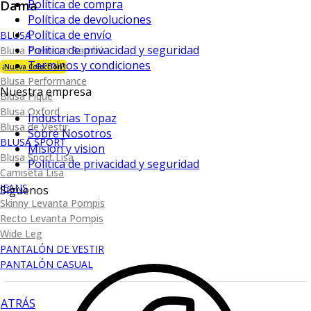
Dama
Política de compra
Política de devoluciones
Política de envío
BLUSA
Política de privacidad y seguridad
Blusa Premium Bambú
Terminos y condiciones
¡Nueva Colección!
Blusa Performance
Nuestra empresa
Blusa Piqué
Blusa Oxford
Industrias Topaz
Blusa de Vestir
Sobre Nosotros
BLUSA SPORT
Mision y vision
Blusa Sport Lisa
Política de privacidad y seguridad
Camiseta Lisa
JEANS
Síguenos
Skinny Levanta Pompis
Recto Levanta Pompis
Wide Leg
PANTALÓN DE VESTIR
PANTALÓN CASUAL
ATRÁS