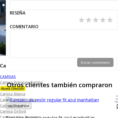
RESEÑA
★
★
★
★
★
COMENTARIO
Enviar comentario
Caballero
CAMISAS
Camisa Premium Bambú
Otros clientes también compraron
¡Nueva Colección!
Camisa Blanca
A
d
Camisa Performance
CO
Camisa Piqué
VISTA RAPIDA
Camisa Oxford
Camisa Lisa y Textura
Pantalón de vestir regular fit azul manhattan