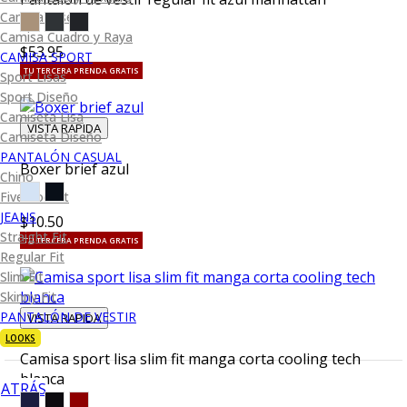
Camisa Diseño
Camisa Cuadro y Raya
$53.95
CAMISA SPORT
TU TERCERA PRENDA GRATIS
Sport Lisas
Sport Diseño
Camiseta Lisa
VISTA RAPIDA
Camiseta Diseño
PANTALÓN CASUAL
Boxer brief azul
Chino
Five Pocket
JEANS
$10.50
Straight Fit
TU TERCERA PRENDA GRATIS
Regular Fit
Slim Fit
Skinny Fit
PANTALÓN DE VESTIR
VISTA RAPIDA
LOOKS
Camisa sport lisa slim fit manga corta cooling tech
blanca
ATRÁS