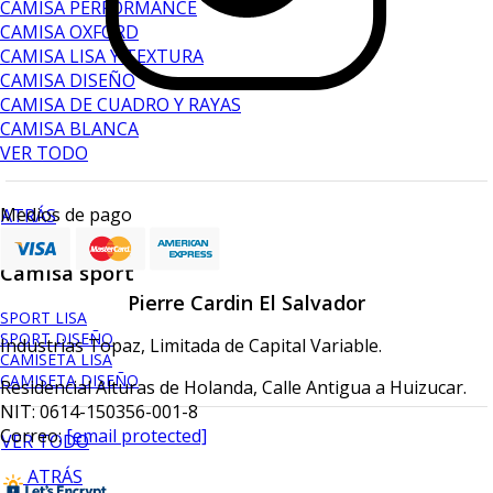
CAMISA PERFORMANCE
CAMISA OXFORD
CAMISA LISA Y TEXTURA
CAMISA DISEÑO
CAMISA DE CUADRO Y RAYAS
CAMISA BLANCA
VER TODO
Medios de pago
ATRÁS
Camisa sport
Pierre Cardin El Salvador
SPORT LISA
SPORT DISEÑO
Industrias Topaz, Limitada de Capital Variable.
CAMISETA LISA
CAMISETA DISEÑO
Residencial Alturas de Holanda, Calle Antigua a Huizucar.
NIT: 0614-150356-001-8
Correo:
[email protected]
VER TODO
ATRÁS