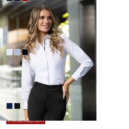
$35.50
TU TERCERA PRENDA GRATIS
VISTA RAPIDA
Boxer azul de algodón
$10.95
TU TERCERA PRENDA GRATIS
VISTA RAPIDA
Jeans slim fit 711 azul oscuro básico
$51.95
TU TERCERA PRENDA GRATIS