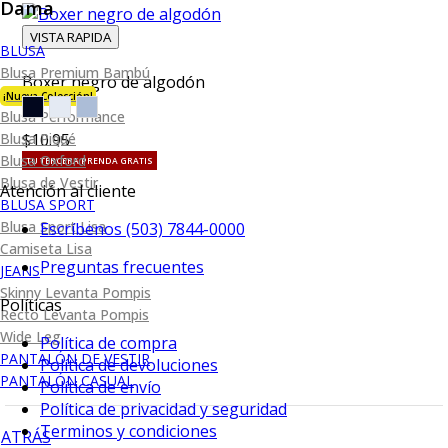
Dama
VISTA RAPIDA
BLUSA
Blusa Premium Bambú
Boxer negro de algodón
¡Nueva Colección!
Blusa Performance
Blusa Piqué
$10.95
Blusa Oxford
TU TERCERA PRENDA GRATIS
Blusa de Vestir
Atención al cliente
BLUSA SPORT
Blusa Sport Lisa
Escríbenos (503) 7844-0000
Camiseta Lisa
Preguntas frecuentes
JEANS
Skinny Levanta Pompis
Políticas
Recto Levanta Pompis
Wide Leg
Política de compra
PANTALÓN DE VESTIR
Política de devoluciones
PANTALÓN CASUAL
Política de envío
Política de privacidad y seguridad
Terminos y condiciones
ATRÁS