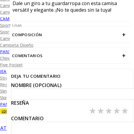
Dale un giro a tu guardarropa con esta camisa
Camisa Diseño
versátil y elegante. ¡No te quedes sin la tuya!
Camisa Cuadro y Raya
CAMISA SPORT
Sport Lisas
Sport Diseño
+
COMPOSICIÓN
Camiseta Lisa
Camiseta Diseño
PANTALÓN CASUAL
+
COMENTARIOS
Chino
Five Pocket
JEANS
DEJA TU COMENTARIO
Straight Fit
Regular Fit
NOMBRE (OPCIONAL)
Slim Fit
Skinny Fit
RESEÑA
PANTALÓN DE VESTIR
★
★
★
★
★
LOOKS
COMENTARIO
ATRÁS