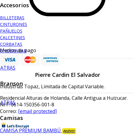
Accesorios
BILLETERAS
CINTURONES
PAÑUELOS
CALCETINES
CORBATAS
Medios de pago
UNDERWEAR
ATRÁS
Pierre Cardin El Salvador
Branson
Industrias Topaz, Limitada de Capital Variable.
Residencial Alturas de Holanda, Calle Antigua a Huizucar.
ATRÁS
NIT: 0614-150356-001-8
Correo:
[email protected]
Camisas
CAMISA PREMIUM BAMBÚ
¡NUEVO!