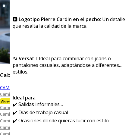
🅿️
Logotipo Pierre Cardin en el pecho
: Un detalle
que resalta la calidad de la marca.
🔄
Versátil
: Ideal para combinar con jeans o
pantalones casuales, adaptándose a diferentes
estilos.
Caballero
CAMISAS
Camisa Premium Bambú
Ideal para
:
¡Nueva Colección!
✔️ Salidas informales
Camisa Blanca
✔️ Días de trabajo casual
Camisa Performance
✔️ Ocasiones donde quieras lucir con estilo
Camisa Piqué
Camisa Oxford
Camisa Lisa y Textura