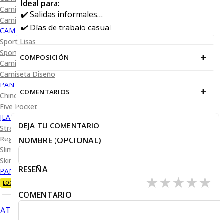
Ideal para
:
Camisa Diseño
✔️ Salidas informales
Camisa Cuadro y Raya
✔️ Días de trabajo casual
CAMISA SPORT
✔️ Uniformes con estilo
Sport Lisas
Sport Diseño
+
COMPOSICIÓN
Camiseta Lisa
Camiseta Diseño
PANTALÓN CASUAL
+
COMENTARIOS
Chino
Five Pocket
JEANS
DEJA TU COMENTARIO
Straight Fit
Regular Fit
NOMBRE (OPCIONAL)
Slim Fit
Skinny Fit
RESEÑA
PANTALÓN DE VESTIR
★
★
★
★
★
LOOKS
COMENTARIO
ATRÁS