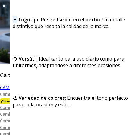
🇵
Logotipo Pierre Cardin en el pecho
: Un detalle
distintivo que resalta la calidad de la marca.
🔄
Versátil
: Ideal tanto para uso diario como para
uniformes, adaptándose a diferentes ocasiones.
Caballero
CAMISAS
Camisa Premium Bambú
🎨
Variedad de colores
: Encuentra el tono perfecto
¡Nueva Colección!
para cada ocasión y estilo.
Camisa Blanca
Camisa Performance
Camisa Piqué
Camisa Oxford
Camisa Lisa y Textura