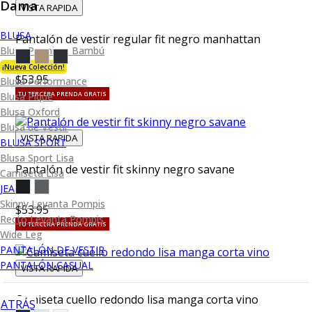
Dama
VISTA RAPIDA
BLUSA
Pantalón de vestir regular fit negro manhattan
Blusa Premium Bambú
¡Nueva Colección!
$53.95
Blusa Performance
Blusa Piqué
TU TERCERA PRENDA GRATIS
Blusa Oxford
Blusa de Vestir
VISTA RAPIDA
BLUSA SPORT
Blusa Sport Lisa
Pantalón de vestir fit skinny negro savane
Camiseta Lisa
JEANS
Skinny Levanta Pompis
$53.95
Recto Levanta Pompis
TU TERCERA PRENDA GRATIS
Wide Leg
PANTALÓN DE VESTIR
PANTALÓN CASUAL
VISTA RAPIDA
Camiseta cuello redondo lisa manga corta vino
ATRÁS