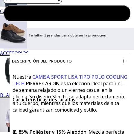
CALZADO
Agregar al carrito
Te faltan 3 prendas para obtener la promoción
ACCESORIOS
+
DESCRIPCIÓN DEL PRODUCTO
Nuestra
CAMISA SPORT LISA TIPO POLO COOLING
TECH
PI
ERRE CARDIN
es la elección ideal para un fin
de semana relajado o un viernes casual en la
BLANCOS
oficina. Su diseño Slim Fit se adapta perfectamente
Características destacadas:
a tu cuerpo, mientras que los materiales de alta
calidad garantizan comodidad y estilo.
🧵
85% Poliéster y 15% Algodón
: Mezcla perfecta