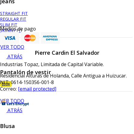
Jeans
STRAIGHT FIT
REGULAR FIT
SLIM FIT
Medios de pago
SKINNY FIT
VER TODO
Pierre Cardin El Salvador
ATRÁS
Industrias Topaz, Limitada de Capital Variable.
Pantalón de vestir
Residencial Alturas de Holanda, Calle Antigua a Huizucar.
NIT: 0614-150356-001-8
LOOK
Correo:
[email protected]
VER TODO
ATRÁS
Blusa