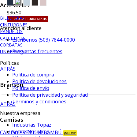
Accesorios
$36.50
BILLETERAS
TU TERCERA PRENDA GRATIS
CINTURONES
Atención al cliente
PAÑUELOS
CALCETINES
Escríbenos (503) 7844-0000
CORBATAS
Preguntas frecuentes
UNDERWEAR
Políticas
ATRÁS
Política de compra
Política de devoluciones
Branson
Política de envío
Política de privacidad y seguridad
Terminos y condiciones
ATRÁS
Nuestra empresa
Camisas
Industrias Topaz
Sobre Nosotros
CAMISA PREMIUM BAMBÚ
¡NUEVO!