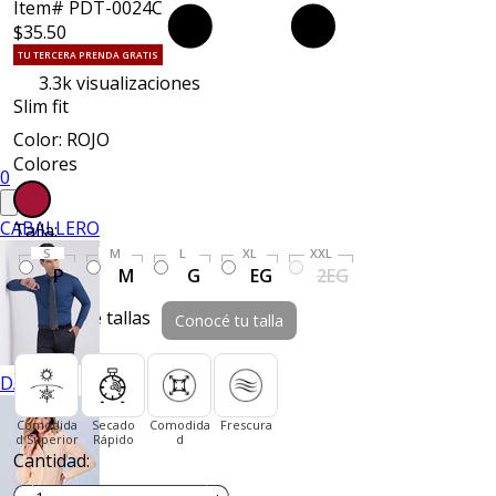
Item# PDT-0024C
$35.50
TU TERCERA PRENDA GRATIS
3.3k
visualizaciones
Slim fit
Color: ROJO
Colores
0
CABALLERO
Talla:
S
M
L
XL
XXL
P
M
G
EG
2EG
Guía de tallas
Conocé tu talla
DAMA
Comodida
Secado
Comodida
Frescura
d Superior
Rápido
d
Cantidad: