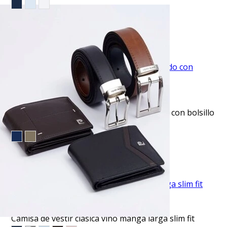
$10.99
$17.95
EVENTO ESPECIAL
VISTA RAPIDA
Pantalón de vestir slim fit gris texturizado con bolsillo
oculto manhattan
$53.95
TU TERCERA PRENDA GRATIS
VISTA RAPIDA
Camisa de vestir clásica vino manga larga slim fit