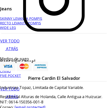
Jeans
SKINNY LEVANTA POMPIS
RECTO LEVANTA POMPIS
WIDE LEG
VER TODO
ATRÁS
Medios de pago
Pantalón casual
CHINO
FIVE POCKET
Pierre Cardin El Salvador
Industrias Topaz, Limitada de Capital Variable.
VER TODO
ATRÁS
Residencial Alturas de Holanda, Calle Antigua a Huizucar.
NIT: 0614-150356-001-8
Correo:
[email protected]