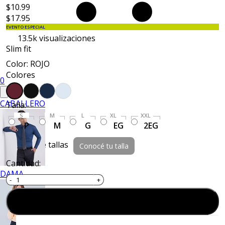
$10.99
$17.95
EVENTO ESPECIAL
13.5k
visualizaciones
Slim fit
Color: ROJO
Colores
0
CABALLERO
Talla:
S
M
L
XL
XXL
P
M
G
EG
2EG
Guía de tallas
Conocé tu talla
Cantidad:
DAMA
Agregar al carrito