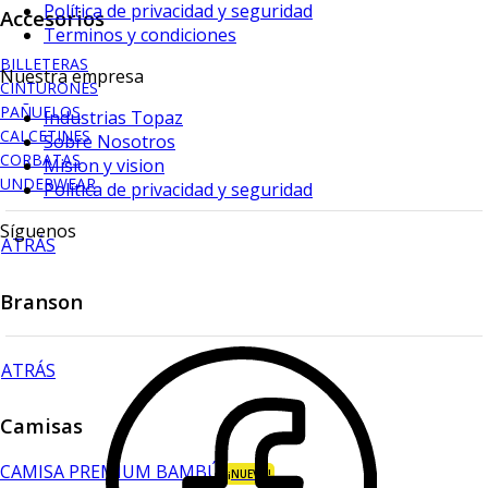
Política de privacidad y seguridad
Accesorios
Terminos y condiciones
BILLETERAS
Nuestra empresa
CINTURONES
PAÑUELOS
Industrias Topaz
CALCETINES
Sobre Nosotros
CORBATAS
Mision y vision
UNDERWEAR
Política de privacidad y seguridad
Síguenos
ATRÁS
Branson
ATRÁS
Camisas
CAMISA PREMIUM BAMBÚ
¡NUEVO!