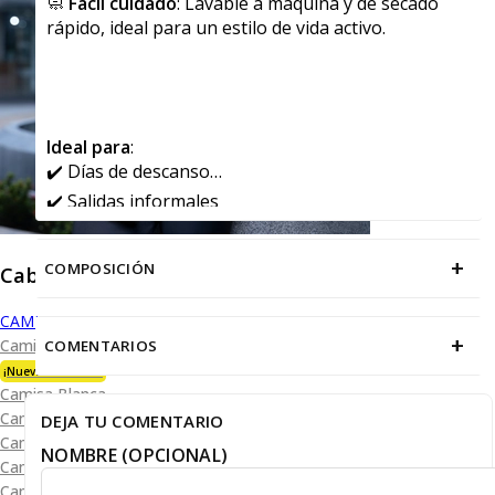
🧼
Fácil cuidado
: Lavable a máquina y de secado
rápido, ideal para un estilo de vida activo.
Ideal para
:
✔️ Días de descanso
✔️ Salidas informales
✔️ Actividades deportivas y recreativas
+
COMPOSICIÓN
Caballero
CAMISAS
+
Camisa Premium Bambú
COMENTARIOS
¡Nueva Colección!
Camisa Blanca
Camisa Performance
DEJA TU COMENTARIO
Camisa Piqué
NOMBRE (OPCIONAL)
Camisa Oxford
Camisa Lisa y Textura