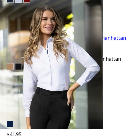
$10.99
$17.95
EVENTO ESPECIAL
VISTA RAPIDA
Pantalón casual slim fit azul active flex manhattan
$43.95
TU TERCERA PRENDA GRATIS
VISTA RAPIDA
Jeans 702 regular fit azul navy
$41.95