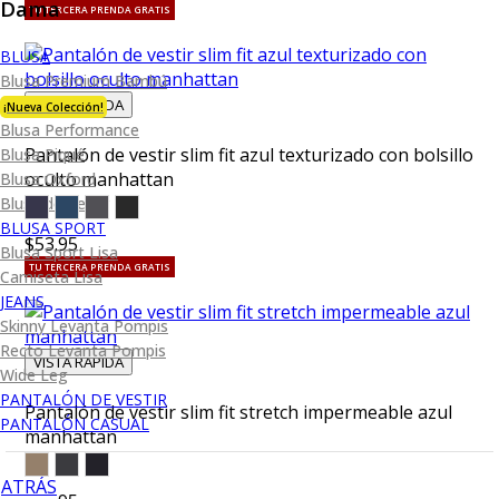
Dama
TU TERCERA PRENDA GRATIS
BLUSA
Blusa Premium Bambú
VISTA RAPIDA
¡Nueva Colección!
Blusa Performance
Pantalón de vestir slim fit azul texturizado con bolsillo
Blusa Piqué
oculto manhattan
Blusa Oxford
Blusa de Vestir
BLUSA SPORT
$53.95
Blusa Sport Lisa
TU TERCERA PRENDA GRATIS
Camiseta Lisa
JEANS
Skinny Levanta Pompis
Recto Levanta Pompis
VISTA RAPIDA
Wide Leg
PANTALÓN DE VESTIR
Pantalón de vestir slim fit stretch impermeable azul
PANTALÓN CASUAL
manhattan
ATRÁS