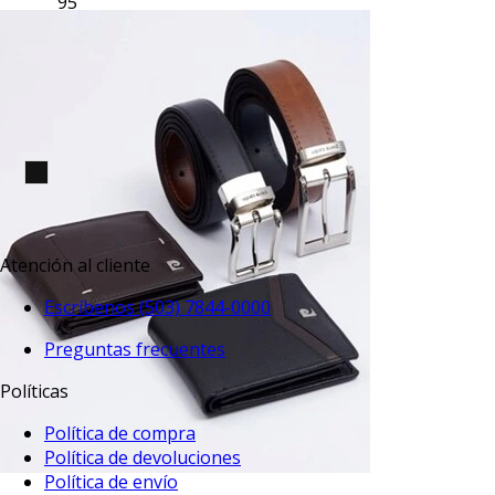
$49.95
TU TERCERA PRENDA GRATIS
VISTA RAPIDA
Jeans skinny fit 721 azul oscuro
$51.95
TU TERCERA PRENDA GRATIS
Atención al cliente
Escríbenos (503) 7844-0000
Preguntas frecuentes
Políticas
Política de compra
Política de devoluciones
Política de envío