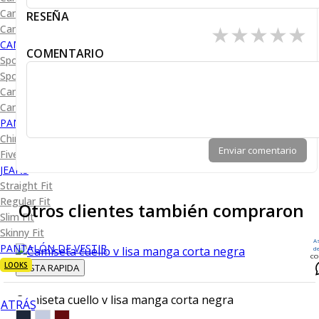
Camisa Diseño
RESEÑA
★
★
★
★
★
Camisa Cuadro y Raya
CAMISA SPORT
COMENTARIO
Sport Lisas
Sport Diseño
Camiseta Lisa
Camiseta Diseño
PANTALÓN CASUAL
Chino
Enviar comentario
Five Pocket
JEANS
Straight Fit
Regular Fit
Otros clientes también compraron
Slim Fit
Skinny Fit
A
PANTALÓN DE VESTIR
d
CO
LOOKS
VISTA RAPIDA
Camiseta cuello v lisa manga corta negra
ATRÁS