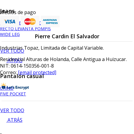
Jeans
Medios de pago
SKINNY LEVANTA POMPIS
RECTO LEVANTA POMPIS
WIDE LEG
Pierre Cardin El Salvador
Industrias Topaz, Limitada de Capital Variable.
VER TODO
Residencial Alturas de Holanda, Calle Antigua a Huizucar.
ATRÁS
NIT: 0614-150356-001-8
Correo:
[email protected]
Pantalón casual
CHINO
FIVE POCKET
VER TODO
ATRÁS