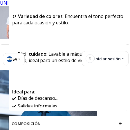
UNIFORMES
🎨
Variedad de colores
: Encuentra el tono perfecto
para cada ocasión y estilo.
🧼
Fácil cuidado
: Lavable a máquina y de secado
Iniciar sesión
SV
rápido, ideal para un estilo de vida activo.
Ideal para
:
✔️ Días de descanso
✔️ Salidas informales
✔️ Actividades deportivas y recreativas
+
COMPOSICIÓN