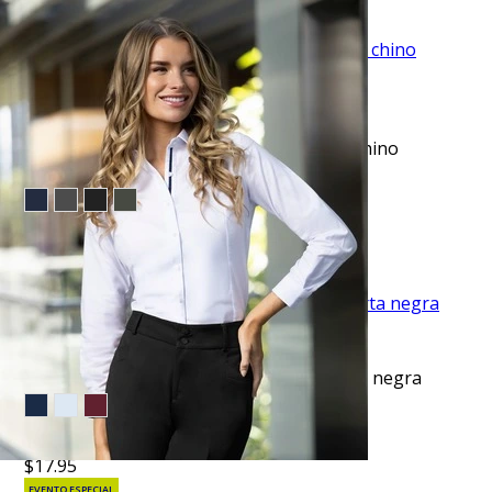
TU TERCERA PRENDA GRATIS
VISTA RAPIDA
Pantalón casual slim fit beige anywhere chino
manhattan
$49.95
TU TERCERA PRENDA GRATIS
VISTA RAPIDA
Camiseta cuello redondo lisa manga corta negra
$10.99
$17.95
EVENTO ESPECIAL