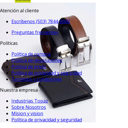
Atención al cliente
Escríbenos (503) 7844-0000
Preguntas frecuentes
Políticas
Política de compra
Política de devoluciones
Política de envío
Política de privacidad y seguridad
Terminos y condiciones
Nuestra empresa
Industrias Topaz
Sobre Nosotros
Mision y vision
Política de privacidad y seguridad