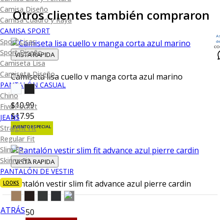
Camisa Diseño
Otros clientes también compraron
Camisa Cuadro y Raya
CAMISA SPORT
A
Sport Lisas
d
CO
Sport Diseño
VISTA RAPIDA
Camiseta Lisa
Camiseta Diseño
Camiseta lisa cuello v manga corta azul marino
PANTALÓN CASUAL
Chino
$10.99
Five Pocket
$17.95
JEANS
EVENTO ESPECIAL
Straight Fit
Regular Fit
Slim Fit
Skinny Fit
VISTA RAPIDA
PANTALÓN DE VESTIR
Pantalón vestir slim fit advance azul pierre cardin
LOOKS
ATRÁS
$45.50