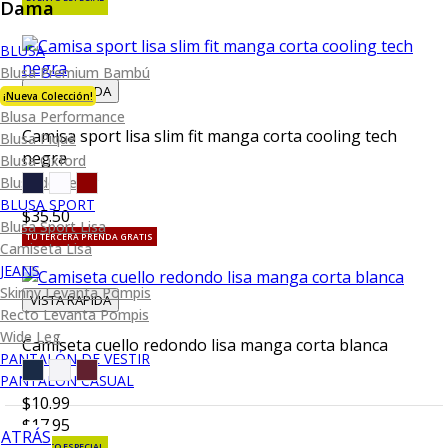
Dama
BLUSA
Blusa Premium Bambú
VISTA RAPIDA
¡Nueva Colección!
Blusa Performance
Camisa sport lisa slim fit manga corta cooling tech
Blusa Piqué
negra
Blusa Oxford
Blusa de Vestir
BLUSA SPORT
$35.50
Blusa Sport Lisa
TU TERCERA PRENDA GRATIS
Camiseta Lisa
JEANS
Skinny Levanta Pompis
VISTA RAPIDA
Recto Levanta Pompis
Wide Leg
Camiseta cuello redondo lisa manga corta blanca
PANTALÓN DE VESTIR
PANTALÓN CASUAL
$10.99
$17.95
ATRÁS
EVENTO ESPECIAL