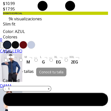
$10.99
$17.95
EVENTO ESPECIAL
9k
visualizaciones
Slim fit
Color: AZUL
Colores
0
CABALLERO
Talla:
S
M
L
XL
XXL
P
M
G
EG
2EG
Guía de tallas
Conocé tu talla
Cantidad:
DAMA
Agregar al carrito