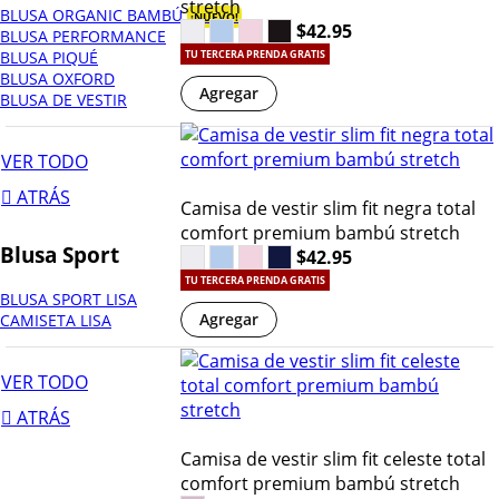
stretch
BLUSA ORGANIC BAMBÚ
¡NUEVO!
$42.95
BLUSA PERFORMANCE
BLUSA PIQUÉ
TU TERCERA PRENDA GRATIS
BLUSA OXFORD
Agregar
BLUSA DE VESTIR
VER TODO
ATRÁS
Camisa de vestir slim fit negra total
comfort premium bambú stretch
Blusa Sport
$42.95
TU TERCERA PRENDA GRATIS
BLUSA SPORT LISA
Agregar
CAMISETA LISA
VER TODO
ATRÁS
Camisa de vestir slim fit celeste total
comfort premium bambú stretch