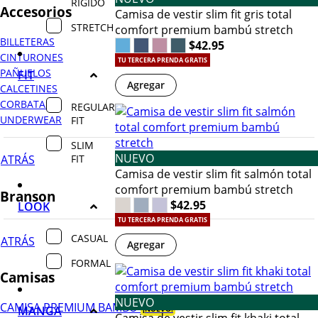
RIGIDO
Accesorios
Camisa de vestir slim fit gris total
STRETCH
comfort premium bambú stretch
BILLETERAS
$42.95
CINTURONES
TU TERCERA PRENDA GRATIS
PAÑUELOS
FIT
Agregar
CALCETINES
CORBATAS
REGULAR
UNDERWEAR
FIT
SLIM
NUEVO
FIT
ATRÁS
Camisa de vestir slim fit salmón total
comfort premium bambú stretch
Branson
$42.95
LOOK
TU TERCERA PRENDA GRATIS
CASUAL
ATRÁS
Agregar
FORMAL
Camisas
NUEVO
CAMISA PREMIUM BAMBÚ
MANGA
¡NUEVO!
Camisa de vestir slim fit khaki total