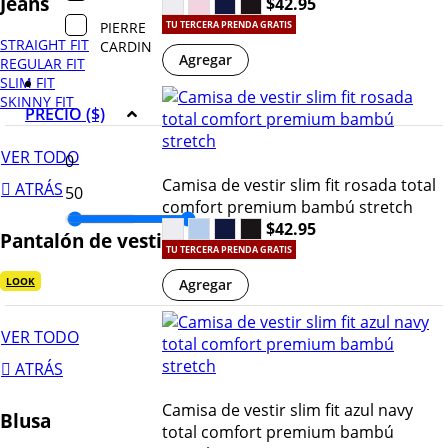
Jeans
$42.95
PIERRE
TU TERCERA PRENDA GRATIS
STRAIGHT FIT
CARDIN
Agregar
REGULAR FIT
SLIM FIT
SKINNY FIT
PRECIO ($)
VER TODO
Camisa de vestir slim fit rosada total
ATRÁS
comfort premium bambú stretch
$42.95
Pantalón de vestir
TU TERCERA PRENDA GRATIS
LOOK
Agregar
VER TODO
ATRÁS
Camisa de vestir slim fit azul navy
Blusa
total comfort premium bambú