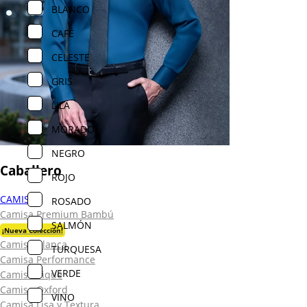
BLANCO
CAFÉ
CELESTE
GRIS
LILA
MORADO
NEGRO
Caballero
ROJO
CAMISAS
ROSADO
Camisa Premium Bambú
SALMÓN
¡Nueva Colección!
Camisa Blanca
TURQUESA
Camisa Performance
VERDE
Camisa Piqué
Camisa Oxford
VINO
Camisa Lisa y Textura