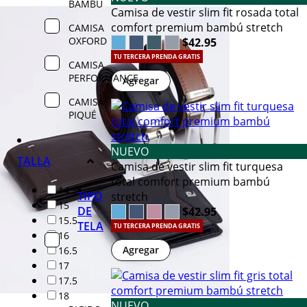
BAMBÚ
Camisa de vestir slim fit rosada total
comfort premium bambú stretch
CAMISA
OXFORD
$42.95
TU TERCERA PRENDA GRATIS
CAMISA
PERFORMANCE
Agregar
CAMISA
PIQUÉ
NUEVO
TALLA
Camisa de vestir slim fit turquesa
total comfort premium bambú
14.5
TIPO
stretch
15
DE
$42.95
15.5
TELA
TU TERCERA PRENDA GRATIS
16
Agregar
16.5
17
17.5
18
NUEVO