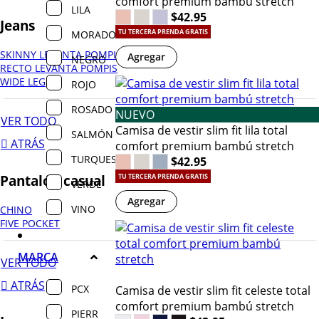
comfort premium bambú stretch
LILA
$42.95
Jeans
MORADO
TU TERCERA PRENDA GRATIS
SKINNY LEVANTA POMPIS
Agregar
NEGRO
RECTO LEVANTA POMPIS
WIDE LEG
ROJO
ROSADO
NUEVO
VER TODO
Camisa de vestir slim fit lila total
SALMÓN
ATRÁS
comfort premium bambú stretch
TURQUESA
$42.95
Pantalón casual
TU TERCERA PRENDA GRATIS
VERDE
Agregar
VINO
CHINO
FIVE POCKET
MARCA
VER TODO
ATRÁS
PCX
Camisa de vestir slim fit celeste total
comfort premium bambú stretch
PIERR