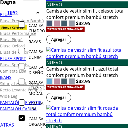
Dama
NUEVO
Camisa de vestir slim fit celeste total
TIPO
BLUSA
comfort premium bambú stretch
Blusa Premium Bambú
$42.95
CAMISA
¡Nueva Colección!
TU TERCERA PRENDA GRATIS
CUADRO
Blusa Performance
Y
Agregar
Blusa Piqué
RAYAS
Blusa Oxford
CAMISA
Blusa de Vestir
DENIM
BLUSA SPORT
NUEVO
Blusa Sport Lisa
CAMISA
Camisa de vestir slim fit azul total
Camiseta Lisa
DISEÑO
comfort premium bambú stretch
JEANS
$42.95
CAMISA
Skinny Levanta Pompis
LENZING
TU TERCERA PRENDA GRATIS
Recto Levanta Pompis
MODAL
Wide Leg
Agregar
PANTALÓN DE VESTIR
CAMISA
LISA
PANTALÓN CASUAL
CAMISA
ORGANIC
ATRÁS
NUEVO