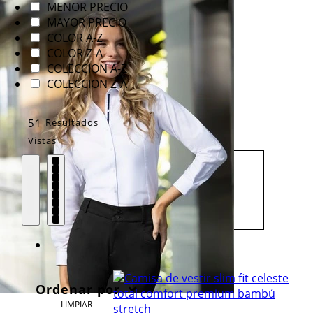
MENOR PRECIO
MAYOR PRECIO
COLOR A-Z
COLOR Z-A
COLECCION A-Z
COLECCION Z-A
51
Resultados
Vistas
Ordenar por
LIMPIAR