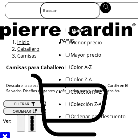
Default
Inicio
Menor precio
Caballero
Mayor precio
Camisas
Color A-Z
Camisas para Caballero
Color Z-A
Descubre la colección de camisas para caballero de Pierre Cardin en El
Salvador. Diseños elegantes y sofisticados para cualquier ocasión.
Colección A-Z
Colección Z-A
FILTRAR
ORDENAR
Ordenar por descuento
Ver: