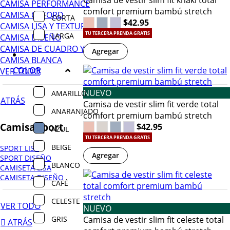
CAMISA PERFORMANCE
comfort premium bambú stretch
CAMISA OXFORD
CORTA
$42.95
CAMISA LISA Y TEXTURA
TU TERCERA PRENDA GRATIS
LARGA
CAMISA DISEÑO
CAMISA DE CUADRO Y RAYAS
Agregar
CAMISA BLANCA
COLOR
VER TODO
NUEVO
AMARILLO
ATRÁS
Camisa de vestir slim fit verde total
ANARANJADO
comfort premium bambú stretch
Camisa sport
$42.95
AZUL
TU TERCERA PRENDA GRATIS
BEIGE
SPORT LISA
Agregar
SPORT DISEÑO
BLANCO
CAMISETA LISA
CAMISETA DISEÑO
CAFÉ
CELESTE
VER TODO
NUEVO
GRIS
Camisa de vestir slim fit celeste total
ATRÁS