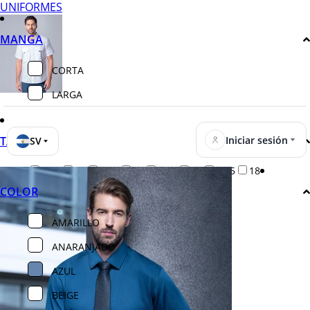
UNIFORMES
MANGA
CORTA
LARGA
Iniciar sesión
TALLA
SV
14.5
15
15.5
16
16.5
17
17.5
18
COLOR
AMARILLO
ANARANJADO
AZUL
BEIGE