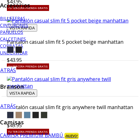
$43.95
Accesorios
TU TERCERA PRENDA GRATIS
BILLETERAS
CINTURONES
VISTA RAPIDA
PAÑUELOS
CALCETINES
Pantalón casual slim fit 5 pocket beige manhattan
CORBATAS
UNDERWEAR
$43.95
TU TERCERA PRENDA GRATIS
ATRÁS
Branson
VISTA RAPIDA
ATRÁS
Pantalón casual slim fit gris anywhere twill manhattan
Camisas
$49.95
TU TERCERA PRENDA GRATIS
CAMISA PREMIUM BAMBÚ
¡NUEVO!