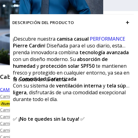
+
DESCRIPCIÓN DEL PRODUCTO
¡Descubre nuestra
camisa casual
PERFORMANCE
Pierre Cardin
! Diseñada para el uso diario, esta
prenda innovadora combina
tecnología avanzada
con un diseño moderno. Su
absorción de
humedad
y
protección solar SPF50
te mantienen
fresco y protegido en cualquier entorno, ya sea en
Caballero
🌀
Comodidad Garantizada
la ciudad o en la oficina.
Con su sistema de
ventilación interna
y
tela súper
CAMISAS
ligera
, disfrutarás de una comodidad excepcional
Camisa Premium Bambú
durante todo el día.
¡Nueva Colección!
Camisa Blanca
Camisa Performance
✅
¡No te quedes sin la tuya!
✅
Camisa Piqué
Camisa Oxford
Camisa Lisa y Textura