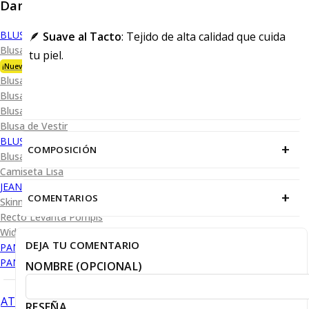
Dama
BLUSA
🪶
Suave al Tacto
: Tejido de alta calidad que cuida
Blusa Premium Bambú
tu piel.
¡Nueva Colección!
Blusa Performance
Blusa Piqué
Blusa Oxford
Blusa de Vestir
BLUSA SPORT
+
COMPOSICIÓN
Blusa Sport Lisa
Camiseta Lisa
JEANS
+
COMENTARIOS
Skinny Levanta Pompis
Recto Levanta Pompis
Wide Leg
DEJA TU COMENTARIO
PANTALÓN DE VESTIR
PANTALÓN CASUAL
NOMBRE (OPCIONAL)
ATRÁS
RESEÑA