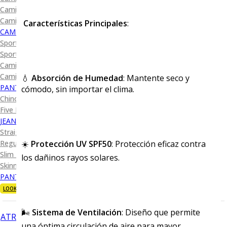
Camisa Diseño
Camisa Cuadro y Raya
Características Principales
:
CAMISA SPORT
Sport Lisas
Sport Diseño
Camiseta Lisa
Camiseta Diseño
💧
Absorción de Humedad
: Mantente seco y
PANTALÓN CASUAL
cómodo, sin importar el clima.
Chino
Five Pocket
JEANS
Straight Fit
Regular Fit
☀️
Protección UV SPF50
: Protección eficaz contra
Slim Fit
los dañinos rayos solares.
Skinny Fit
PANTALÓN DE VESTIR
LOOKS
🌬️
Sistema de Ventilación
: Diseño que permite
ATRÁS
una óptima circulación de aire para mayor