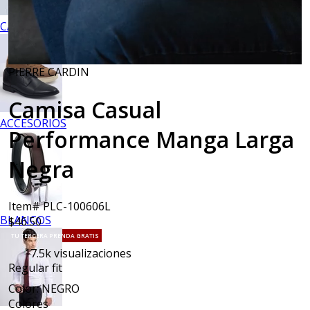
CALZADO
PIERRE CARDIN
Camisa Casual
ACCESORIOS
Performance Manga Larga
Negra
Item# PLC-100606L
BLANCOS
$46.50
TU TERCERA PRENDA GRATIS
17.5k
visualizaciones
Regular fit
Color: NEGRO
Colores