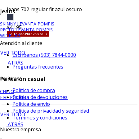
Jeans 702 regular fit azul oscuro
Jeans
SKINNY LEVANTA POMPIS
$41.95
RECTO LEVANTA POMPIS
TU TERCERA PRENDA GRATIS
WIDE LEG
Atención al cliente
VER TODO
Escríbenos (503) 7844-0000
ATRÁS
Preguntas frecuentes
Pantalón casual
Políticas
Política de compra
CHINO
Política de devoluciones
FIVE POCKET
Política de envío
Política de privacidad y seguridad
VER TODO
Terminos y condiciones
ATRÁS
Nuestra empresa