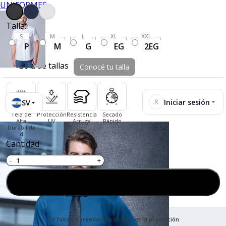
UNIFORMES
Talla:
S
M
L
XL
XXL
P
M
G
EG
2EG
Guía de tallas
Conocé tu talla
Iniciar sesión
SV
Tela de
Protección
Resistencia
Secado
Alta
UV
Arruga
Rápido
Durabilida
d
Cantidad:
Agregar al carrito
Te faltan 3 prendas para obtener la promoción