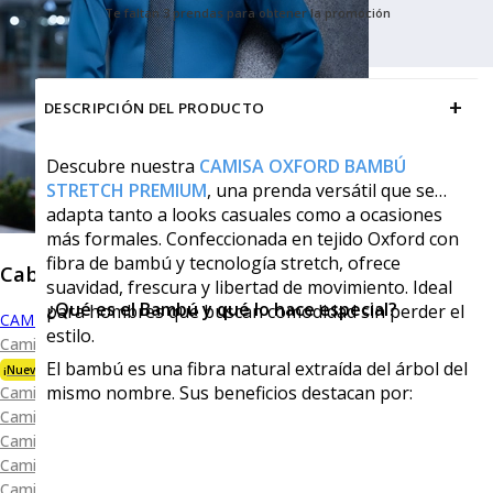
Te faltan 3 prendas para obtener la promoción
+
DESCRIPCIÓN DEL PRODUCTO
Descubre nuestra
CAMISA OXFORD BAMBÚ
STRETCH PREMIUM
, una prenda versátil que se
adapta tanto a looks casuales como a ocasiones
más formales. Confeccionada en tejido Oxford con
fibra de bambú y tecnología stretch, ofrece
Caballero
suavidad, frescura y libertad de movimiento. Ideal
¿Qué es el Bambú y qué lo hace especial?
para hombres que buscan comodidad sin perder el
CAMISAS
estilo.
Camisa Premium Bambú
El bambú es una fibra natural extraída del árbol del
¡Nueva Colección!
mismo nombre. Sus beneficios destacan por:
Camisa Blanca
Camisa Performance
Camisa Piqué
Camisa Oxford
Camisa Lisa y Textura