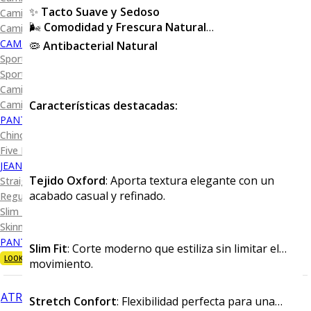
✨
Tacto Suave y Sedoso
Camisa Diseño
🌬️
Comodidad y Frescura Natural
Camisa Cuadro y Raya
CAMISA SPORT
🦠
Antibacterial Natural
Sport Lisas
Sport Diseño
Camiseta Lisa
Características destacadas:
Camiseta Diseño
PANTALÓN CASUAL
Chino
Five Pocket
JEANS
Tejido Oxford
: Aporta textura elegante con un
Straight Fit
acabado casual y refinado.
Regular Fit
Slim Fit
Skinny Fit
PANTALÓN DE VESTIR
Slim Fit
: Corte moderno que estiliza sin limitar el
LOOKS
movimiento.
ATRÁS
Stretch Confort
: Flexibilidad perfecta para una