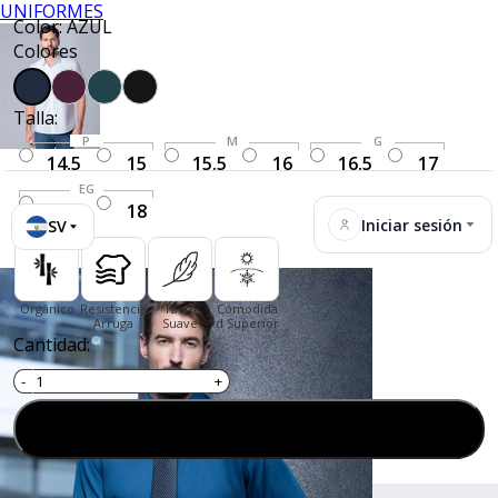
UNIFORMES
Color: AZUL
Colores
Talla:
P
M
G
14.5
15
15.5
16
16.5
17
EG
17.5
18
Iniciar sesión
SV
Orgánico
Resistencia
Tacto
Comodida
Arruga
Suave
d Superior
Cantidad:
Agregar al carrito