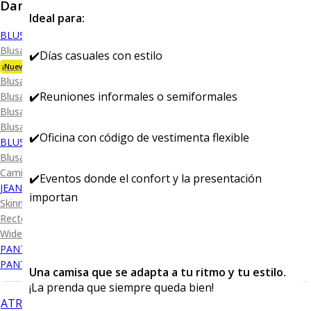
Dama
Ideal para:
BLUSA
Blusa Premium Bambú
✔️Días casuales con estilo
¡Nueva Colección!
Blusa Performance
✔️Reuniones informales o semiformales
Blusa Piqué
Blusa Oxford
Blusa de Vestir
✔️Oficina con código de vestimenta flexible
BLUSA SPORT
Blusa Sport Lisa
Camiseta Lisa
✔️Eventos donde el confort y la presentación
JEANS
importan
Skinny Levanta Pompis
Recto Levanta Pompis
Wide Leg
PANTALÓN DE VESTIR
PANTALÓN CASUAL
Una camisa que se adapta a tu ritmo y tu estilo.
¡La prenda que siempre queda bien!
ATRÁS