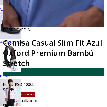
CALZADO
PIERRE CARDIN
Camisa Casual Slim Fit Azul
ACCESORIOS
Oxford Premium Bambú
Stretch
NUEVO
BLANCOS
Item# PSO-1006L
$42.95
TU TERCERA PRENDA GRATIS
963
visualizaciones
Slim fit