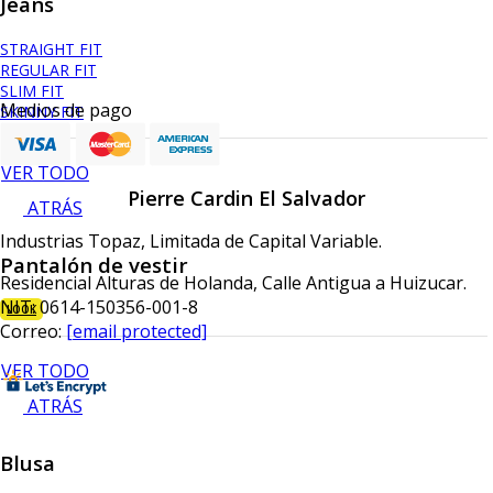
Jeans
STRAIGHT FIT
REGULAR FIT
SLIM FIT
Medios de pago
SKINNY FIT
VER TODO
Pierre Cardin El Salvador
ATRÁS
Industrias Topaz, Limitada de Capital Variable.
Pantalón de vestir
Residencial Alturas de Holanda, Calle Antigua a Huizucar.
NIT: 0614-150356-001-8
LOOK
Correo:
[email protected]
VER TODO
ATRÁS
Blusa