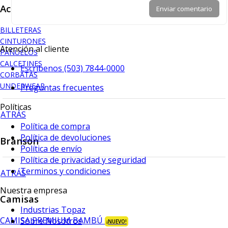
Accesorios
Enviar comentario
BILLETERAS
CINTURONES
Atención al cliente
PAÑUELOS
CALCETINES
Escríbenos (503) 7844-0000
CORBATAS
UNDERWEAR
Preguntas frecuentes
Políticas
ATRÁS
Política de compra
Política de devoluciones
Branson
Política de envío
Política de privacidad y seguridad
Terminos y condiciones
ATRÁS
Nuestra empresa
Camisas
Industrias Topaz
CAMISA PREMIUM BAMBÚ
Sobre Nosotros
¡NUEVO!