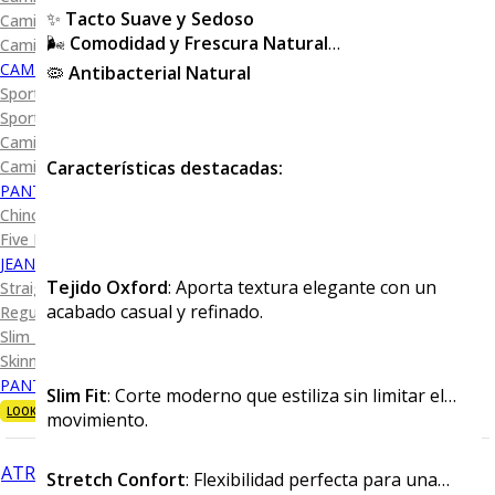
✨
Tacto Suave y Sedoso
Camisa Diseño
🌬️
Comodidad y Frescura Natural
Camisa Cuadro y Raya
CAMISA SPORT
🦠
Antibacterial Natural
Sport Lisas
Sport Diseño
Camiseta Lisa
Características destacadas:
Camiseta Diseño
PANTALÓN CASUAL
Chino
Five Pocket
JEANS
Tejido Oxford
: Aporta textura elegante con un
Straight Fit
acabado casual y refinado.
Regular Fit
Slim Fit
Skinny Fit
PANTALÓN DE VESTIR
Slim Fit
: Corte moderno que estiliza sin limitar el
LOOKS
movimiento.
ATRÁS
Stretch Confort
: Flexibilidad perfecta para una