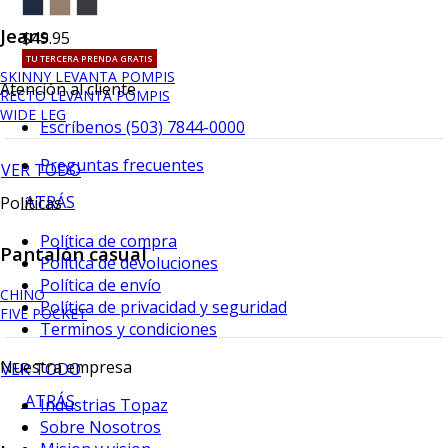
Jeans
$49.95
TU TERCERA PRENDA GRATIS
SKINNY LEVANTA POMPIS
Atención al cliente
RECTO LEVANTA POMPIS
WIDE LEG
Escríbenos (503) 7844-0000
Preguntas frecuentes
VER TODO
ATRÁS
Políticas
Política de compra
Pantalón casual
Política de devoluciones
Política de envío
CHINO
Política de privacidad y seguridad
FIVE POCKET
Terminos y condiciones
Nuestra empresa
VER TODO
ATRÁS
Industrias Topaz
Sobre Nosotros