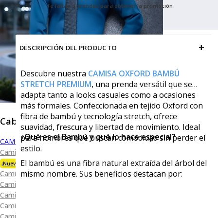
Te faltan 3 prendas para obtener la promoción
+
DESCRIPCIÓN DEL PRODUCTO
Descubre nuestra
CAMISA OXFORD BAMBÚ
STRETCH PREMIUM
, una prenda versátil que se
adapta tanto a looks casuales como a ocasiones
más formales. Confeccionada en tejido Oxford con
fibra de bambú y tecnología stretch, ofrece
Caballero
suavidad, frescura y libertad de movimiento. Ideal
¿Qué es el Bambú y qué lo hace especial?
para hombres que buscan comodidad sin perder el
CAMISAS
estilo.
Camisa Premium Bambú
El bambú es una fibra natural extraída del árbol del
¡Nueva Colección!
mismo nombre. Sus beneficios destacan por:
Camisa Blanca
Camisa Performance
Camisa Piqué
Camisa Oxford
Camisa Lisa y Textura