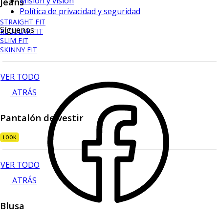
Mision y vision
Jeans
Política de privacidad y seguridad
STRAIGHT FIT
Síguenos
REGULAR FIT
SLIM FIT
SKINNY FIT
VER TODO
ATRÁS
Pantalón de vestir
LOOK
VER TODO
ATRÁS
Blusa