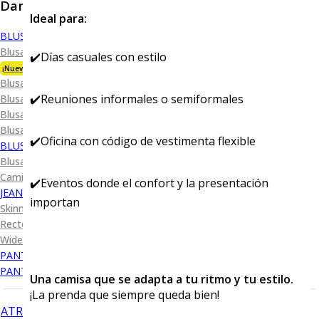
Dama
Ideal para:
BLUSA
Blusa Premium Bambú
✔️Días casuales con estilo
¡Nueva Colección!
Blusa Performance
✔️Reuniones informales o semiformales
Blusa Piqué
Blusa Oxford
Blusa de Vestir
✔️Oficina con código de vestimenta flexible
BLUSA SPORT
Blusa Sport Lisa
Camiseta Lisa
✔️Eventos donde el confort y la presentación
JEANS
importan
Skinny Levanta Pompis
Recto Levanta Pompis
Wide Leg
PANTALÓN DE VESTIR
PANTALÓN CASUAL
Una camisa que se adapta a tu ritmo y tu estilo.
¡La prenda que siempre queda bien!
ATRÁS