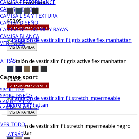
CAMISA PERFORMANCE
oculto manhattan
CAMISA OXFORD
CAMISA LISA Y TEXTURA
$53.95
CAMISA DISEÑO
TU TERCERA PRENDA GRATIS
CAMISA DE CUADRO Y RAYAS
CAMISA BLANCA
VER TODO
VISTA RAPIDA
ATRÁS
Pantalón de vestir slim fit gris active flex manhattan
Camisa sport
$53.95
TU TERCERA PRENDA GRATIS
SPORT LISA
SPORT DISEÑO
CAMISETA LISA
CAMISETA DISEÑO
VISTA RAPIDA
VER TODO
Pantalón de vestir slim fit stretch impermeable negro
manhattan
ATRÁS