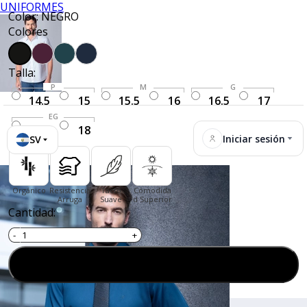
UNIFORMES
Color: NEGRO
Colores
Talla:
P
M
G
14.5
15
15.5
16
16.5
17
EG
17.5
18
Iniciar sesión
SV
Orgánico
Resistencia
Tacto
Comodida
Arruga
Suave
d Superior
Cantidad:
Agregar al carrito