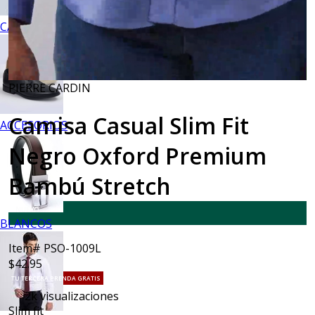
CALZADO
PIERRE CARDIN
Camisa Casual Slim Fit
ACCESORIOS
Negro Oxford Premium
Bambú Stretch
NUEVO
BLANCOS
Item# PSO-1009L
$42.95
TU TERCERA PRENDA GRATIS
2k
visualizaciones
Slim fit