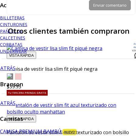
Accesorios
Enviar comentario
BILLETERAS
CINTURONES
Otros clientes también compraron
PAÑUELOS
CALCETINES
CORBATAS
A
d
UNDERWEAR
CO
VISTA RAPIDA
ATRÁS
Camisa de vestir lisa slim fit piqué negra
Branson
$39.95
TU TERCERA PRENDA GRATIS
ATRÁS
Camisas
VISTA RAPIDA
CAMISA PREMIUM BAMBÚ
Pantalón de vestir slim fit azul texturizado con bolsillo
¡NUEVO!