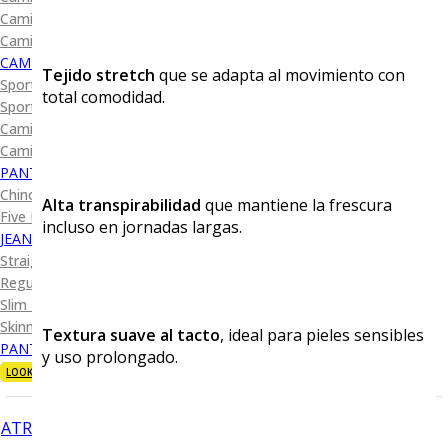
Camisa Diseño
Camisa Cuadro y Raya
CAMISA SPORT
Tejido stretch
que se adapta al movimiento con
Sport Lisas
total comodidad.
Sport Diseño
Camiseta Lisa
Camiseta Diseño
PANTALÓN CASUAL
Chino
Alta transpirabilidad
que mantiene la frescura
Five Pocket
incluso en jornadas largas.
JEANS
Straight Fit
Regular Fit
Slim Fit
Skinny Fit
Textura suave al tacto
, ideal para pieles sensibles
PANTALÓN DE VESTIR
y uso prolongado.
LOOKS
ATRÁS