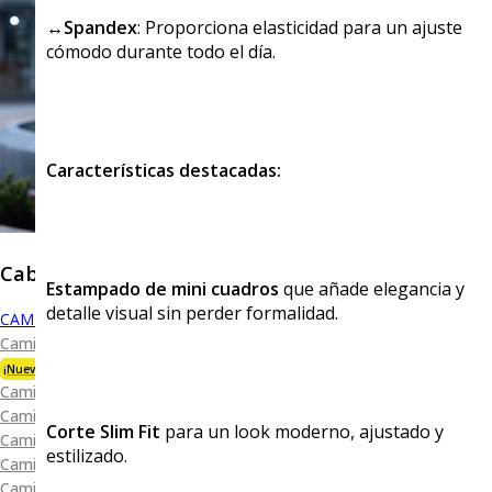
↔️Spandex
: Proporciona elasticidad para un ajuste
cómodo durante todo el día.
Características destacadas:
Caballero
Estampado de mini cuadros
que añade elegancia y
detalle visual sin perder formalidad.
CAMISAS
Camisa Premium Bambú
¡Nueva Colección!
Camisa Blanca
Camisa Performance
Corte Slim Fit
para un look moderno, ajustado y
Camisa Piqué
estilizado.
Camisa Oxford
Camisa Lisa y Textura