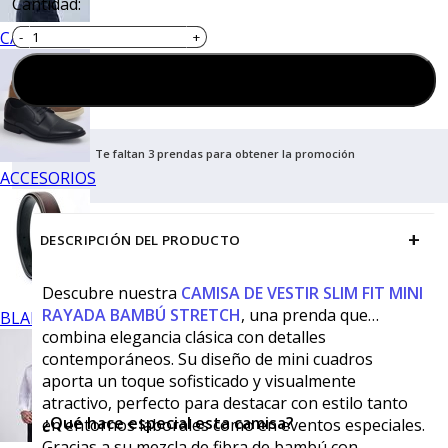
Cantidad:
CALZADO
Agregar al carrito
Te faltan 3 prendas para obtener la promoción
ACCESORIOS
+
DESCRIPCIÓN DEL PRODUCTO
Descubre nuestra
CAMISA DE VESTIR SLIM FIT MINI
RAYADA BAMBÚ STRETCH
, una prenda que
BLANCOS
combina elegancia clásica con detalles
contemporáneos. Su diseño de mini cuadros
aporta un toque sofisticado y visualmente
atractivo, perfecto para destacar con estilo tanto
¿Qué hace especial esta camisa?
en entornos laborales como en eventos especiales.
Gracias a su mezcla de fibra de bambú con