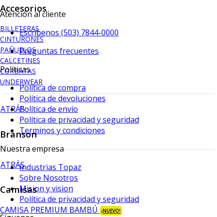
Accesorios
Atención al cliente
BILLETERAS
Escríbenos (503) 7844-0000
CINTURONES
PAÑUELOS
Preguntas frecuentes
CALCETINES
Políticas
CORBATAS
UNDERWEAR
Política de compra
Política de devoluciones
ATRÁS
Política de envío
Política de privacidad y seguridad
Terminos y condiciones
Branson
Nuestra empresa
ATRÁS
Industrias Topaz
Sobre Nosotros
Mision y vision
Camisas
Política de privacidad y seguridad
CAMISA PREMIUM BAMBÚ
¡NUEVO!