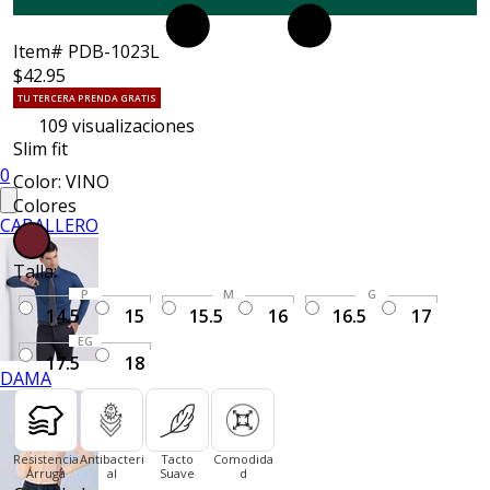
Item# PDB-1023L
$42.95
TU TERCERA PRENDA GRATIS
109
visualizaciones
Slim fit
0
Color: VINO
Colores
CABALLERO
Talla:
P
M
G
14.5
15
15.5
16
16.5
17
EG
17.5
18
DAMA
Resistencia
Antibacteri
Tacto
Comodida
Arruga
al
Suave
d