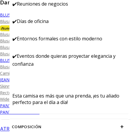
Dama
✔️Reuniones de negocios
BLUSA
✔️Días de oficina
Blusa Premium Bambú
¡Nueva Colección!
Blusa Performance
✔️Entornos formales con estilo moderno
Blusa Piqué
Blusa Oxford
Blusa de Vestir
✔️Eventos donde quieras proyectar elegancia y
BLUSA SPORT
confianza
Blusa Sport Lisa
Camiseta Lisa
JEANS
Skinny Levanta Pompis
Recto Levanta Pompis
Esta camisa es más que una prenda, ¡es tu aliado
Wide Leg
perfecto para el día a día!
PANTALÓN DE VESTIR
PANTALÓN CASUAL
+
COMPOSICIÓN
ATRÁS