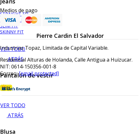
Jeans
Medios de pago
STRAIGHT FIT
REGULAR FIT
SLIM FIT
SKINNY FIT
Pierre Cardin El Salvador
Industrias Topaz, Limitada de Capital Variable.
VER TODO
ATRÁS
Residencial Alturas de Holanda, Calle Antigua a Huizucar.
NIT: 0614-150356-001-8
Correo:
[email protected]
Pantalón de vestir
LOOK
VER TODO
ATRÁS
Blusa