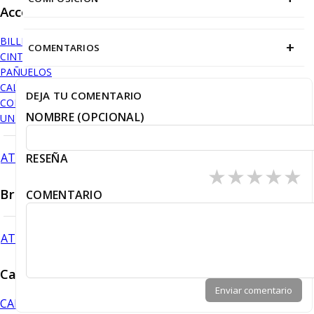
Accesorios
BILLETERAS
+
COMENTARIOS
CINTURONES
PAÑUELOS
CALCETINES
DEJA TU COMENTARIO
CORBATAS
NOMBRE (OPCIONAL)
UNDERWEAR
ATRÁS
RESEÑA
★
★
★
★
★
Branson
COMENTARIO
ATRÁS
Camisas
Enviar comentario
CAMISA PREMIUM BAMBÚ
¡NUEVO!