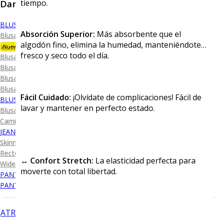
Dama
tiempo.
BLUSA
Absorción Superior:
Más absorbente que el
Blusa Premium Bambú
algodón fino, elimina la humedad, manteniéndote
¡Nueva Colección!
fresco y seco todo el día.
Blusa Performance
Blusa Piqué
Blusa Oxford
Blusa de Vestir
Fácil Cuidado:
¡Olvídate de complicaciones! Fácil de
BLUSA SPORT
lavar y mantener en perfecto estado.
Blusa Sport Lisa
Camiseta Lisa
JEANS
Skinny Levanta Pompis
Recto Levanta Pompis
↔️ Confort Stretch:
La elasticidad perfecta para
Wide Leg
moverte con total libertad.
PANTALÓN DE VESTIR
PANTALÓN CASUAL
ATRÁS