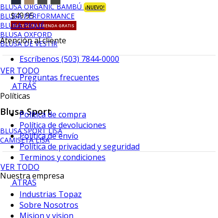
BLUSA ORGANIC BAMBÚ
¡NUEVO!
$49.95
BLUSA PERFORMANCE
BLUSA PIQUÉ
TU TERCERA PRENDA GRATIS
BLUSA OXFORD
Atención al cliente
BLUSA DE VESTIR
Escríbenos (503) 7844-0000
VER TODO
Preguntas frecuentes
ATRÁS
Políticas
Blusa Sport
Política de compra
Política de devoluciones
BLUSA SPORT LISA
Política de envío
CAMISETA LISA
Política de privacidad y seguridad
Terminos y condiciones
VER TODO
Nuestra empresa
ATRÁS
Industrias Topaz
Sobre Nosotros
Mision y vision