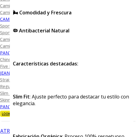
Camisa Diseño
🌬️ Comodidad y Frescura
Camisa Cuadro y Raya
CAMISA SPORT
Sport Lisas
🦠 Antibacterial Natural
Sport Diseño
Camiseta Lisa
Camiseta Diseño
PANTALÓN CASUAL
Chino
Características destacadas:
Five Pocket
JEANS
Straight Fit
Regular Fit
Slim Fit
Slim Fit
: Ajuste perfecto para destacar tu estilo con
Skinny Fit
elegancia.
PANTALÓN DE VESTIR
LOOKS
ATRÁS
Fabricación Orgánica:
Proceso 100% respetuoso