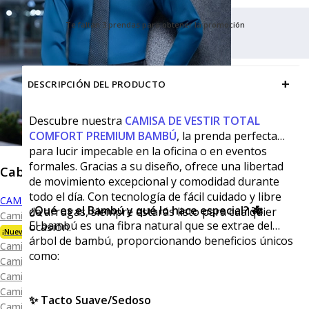
Te faltan 3 prendas para obtener la promoción
+
DESCRIPCIÓN DEL PRODUCTO
Descubre nuestra
CAMISA DE VESTIR TOTAL
COMFORT PREMIUM BAMBÚ
, la prenda perfecta
para lucir impecable en la oficina o en eventos
formales. Gracias a su diseño, ofrece una libertad
Caballero
de movimiento excepcional y comodidad durante
todo el día. Con tecnología de fácil cuidado y libre
CAMISAS
¿Qué es el Bambú y qué lo hace especial? 🎋
de arrugas, siempre estarás listo para cualquier
Camisa Premium Bambú
El bambú es una fibra natural que se extrae del
ocasión.
¡Nueva Colección!
árbol de bambú, proporcionando beneficios únicos
Camisa Blanca
como:
Camisa Performance
Camisa Piqué
Camisa Oxford
✨ Tacto Suave/Sedoso
Camisa Lisa y Textura