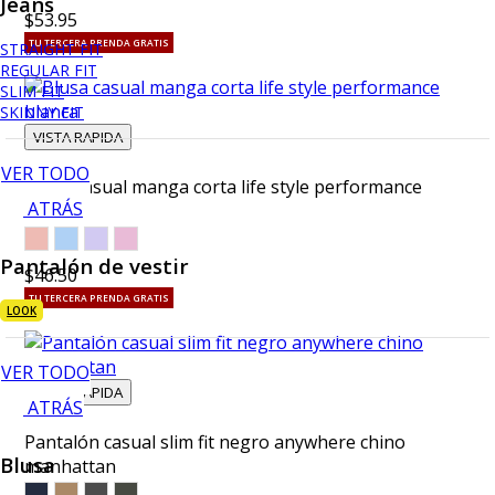
Jeans
$53.95
TU TERCERA PRENDA GRATIS
STRAIGHT FIT
REGULAR FIT
SLIM FIT
SKINNY FIT
VISTA RAPIDA
VER TODO
Blusa casual manga corta life style performance
ATRÁS
blanca
Pantalón de vestir
$46.50
TU TERCERA PRENDA GRATIS
LOOK
VER TODO
VISTA RAPIDA
ATRÁS
Pantalón casual slim fit negro anywhere chino
Blusa
manhattan