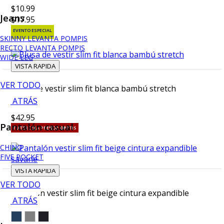
$10.99
Jeans
$17.95
EVENTO ESPECIAL
SKINNY LEVANTA POMPIS
RECTO LEVANTA POMPIS
WIDE LEG
VISTA RAPIDA
VER TODO
Blusa de vestir slim fit blanca bambú stretch
ATRÁS
$42.95
Pantalón casual
TU TERCERA PRENDA GRATIS
CHINO
FIVE POCKET
VISTA RAPIDA
VER TODO
Pantalón vestir slim fit beige cintura expandible
ATRÁS
savane