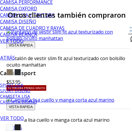
CAMISA PERFORMANCE
CAMISA OXFORD
Otros clientes también compraron
CAMISA LISA Y TEXTURA
CAMISA DISEÑO
CAMISA DE CUADRO Y RAYAS
A
d
CAMISA BLANCA
CO
VER TODO
VISTA RAPIDA
ATRÁS
Pantalón de vestir slim fit azul texturizado con bolsillo
oculto manhattan
Camisa sport
$53.95
SPORT LISA
TU TERCERA PRENDA GRATIS
SPORT DISEÑO
CAMISETA LISA
CAMISETA DISEÑO
VISTA RAPIDA
VER TODO
Camiseta lisa cuello v manga corta azul marino
ATRÁS