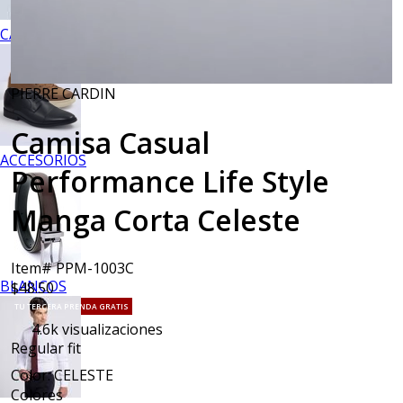
CALZADO
PIERRE CARDIN
Camisa Casual
ACCESORIOS
Performance Life Style
Manga Corta Celeste
Item# PPM-1003C
BLANCOS
$48.50
TU TERCERA PRENDA GRATIS
4.6k
visualizaciones
Regular fit
Color: CELESTE
Colores