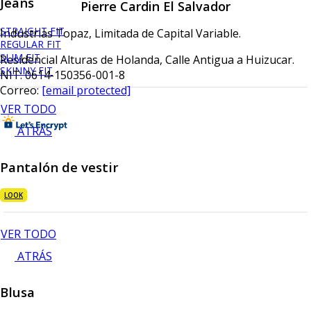
Jeans
Pierre Cardin El Salvador
STRAIGHT FIT
Industrias Topaz, Limitada de Capital Variable.
REGULAR FIT
SLIM FIT
Residencial Alturas de Holanda, Calle Antigua a Huizucar.
SKINNY FIT
NIT: 0614-150356-001-8
Correo:
[email protected]
VER TODO
ATRÁS
Pantalón de vestir
LOOK
VER TODO
ATRÁS
Blusa