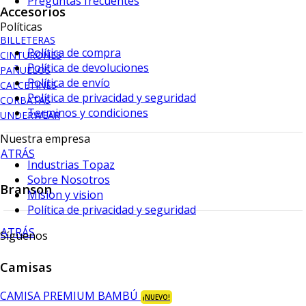
Preguntas frecuentes
Accesorios
Políticas
BILLETERAS
Política de compra
CINTURONES
Política de devoluciones
PAÑUELOS
Política de envío
CALCETINES
Política de privacidad y seguridad
CORBATAS
Terminos y condiciones
UNDERWEAR
Nuestra empresa
ATRÁS
Industrias Topaz
Sobre Nosotros
Branson
Mision y vision
Política de privacidad y seguridad
ATRÁS
Síguenos
Camisas
CAMISA PREMIUM BAMBÚ
¡NUEVO!