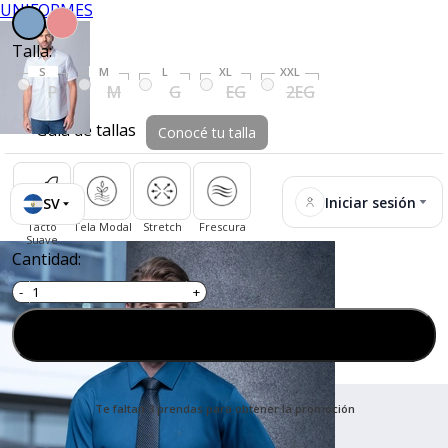
UNIFORMES
Talla:
S
M
L
XL
XXL
P
M
G
EG
2EG
Guía de tallas
Conocé tu talla
Iniciar sesión
SV
Tacto
Tela Modal
Stretch
Frescura
Suave
Cantidad:
Agregar al carrito
Te faltan 3 prendas para obtener la promoción