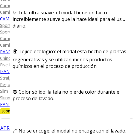
Camisa Diseño
Camisa Cuadro y Raya
✨ Tela ultra suave: el modal tiene un tacto
CAMISA SPORT
increíblemente suave que la hace ideal para el uso
Sport Lisas
diario.
Sport Diseño
Camiseta Lisa
Camiseta Diseño
🌍 Tejido ecológico: el modal está hecho de plantas
PANTALÓN CASUAL
Chino
regenerativas y se utilizan menos productos
Five Pocket
químicos en el proceso de producción
JEANS
Straight Fit
Regular Fit
Slim Fit
🔵 Color sólido: la tela no pierde color durante el
Skinny Fit
proceso de lavado.
PANTALÓN DE VESTIR
LOOKS
ATRÁS
📏 No se encoge: el modal no encoge con el lavado.