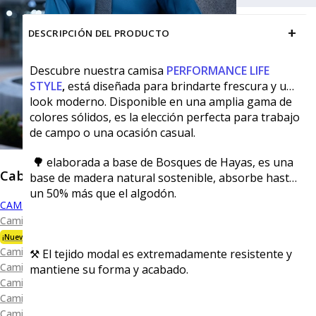
+
DESCRIPCIÓN DEL PRODUCTO
Descubre nuestra camisa
PERFORMANCE LIFE
STYLE
,
está diseñada para brindarte frescura y un
look moderno. Disponible en una amplia gama de
colores sólidos, es la elección perfecta para trabajo
de campo o una ocasión casual.
🌳
elaborada a base de Bosques de Hayas, es una
Caballero
base de madera natural sostenible, absorbe hasta
un 50% más que el algodón.
CAMISAS
Camisa Premium Bambú
¡Nueva Colección!
Camisa Blanca
⚒️ El tejido modal es extremadamente resistente y
Camisa Performance
mantiene su forma y acabado.
Camisa Piqué
Camisa Oxford
Camisa Lisa y Textura