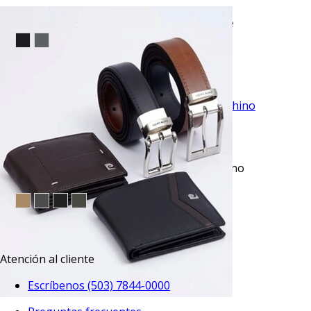
Pantalón de vestir fit skinny negro savane
$53.95
TU TERCERA PRENDA GRATIS
VISTA RAPIDA
Pantalón casual slim fit azul anywhere chino
manhattan
$49.95
TU TERCERA PRENDA GRATIS
Atención al cliente
Escríbenos (503) 7844-0000