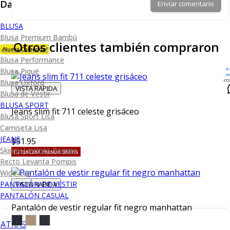
Dama
Enviar comentario
BLUSA
Blusa Premium Bambú
Otros clientes también compraron
¡Nueva Colección!
Blusa Performance
A
Blusa Piqué
d
CO
Blusa Oxford
VISTA RAPIDA
Blusa de Vestir
BLUSA SPORT
Jeans slim fit 711 celeste grisáceo
Blusa Sport Lisa
Camiseta Lisa
JEANS
$51.95
Skinny Levanta Pompis
TU TERCERA PRENDA GRATIS
Recto Levanta Pompis
Wide Leg
PANTALÓN DE VESTIR
VISTA RAPIDA
PANTALÓN CASUAL
Pantalón de vestir regular fit negro manhattan
ATRÁS