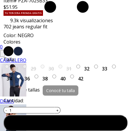
Item# PZA-702SB33
$51.95
TU TERCERA PRENDA GRATIS
9.3k
visualizaciones
702 jeans regular fit
Color: NEGRO
Colores
0
Talla:
CABALLERO
28
29
30
31
32
33
34
36
38
40
42
Guía de tallas
Conocé tu talla
Cantidad:
DAMA
Agregar al carrito