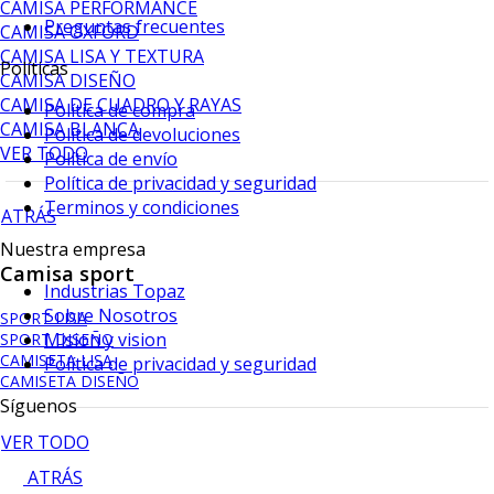
CAMISA PERFORMANCE
Preguntas frecuentes
CAMISA OXFORD
CAMISA LISA Y TEXTURA
Políticas
CAMISA DISEÑO
CAMISA DE CUADRO Y RAYAS
Política de compra
CAMISA BLANCA
Política de devoluciones
VER TODO
Política de envío
Política de privacidad y seguridad
Terminos y condiciones
ATRÁS
Nuestra empresa
Camisa sport
Industrias Topaz
Sobre Nosotros
SPORT LISA
Mision y vision
SPORT DISEÑO
CAMISETA LISA
Política de privacidad y seguridad
CAMISETA DISEÑO
Síguenos
VER TODO
ATRÁS