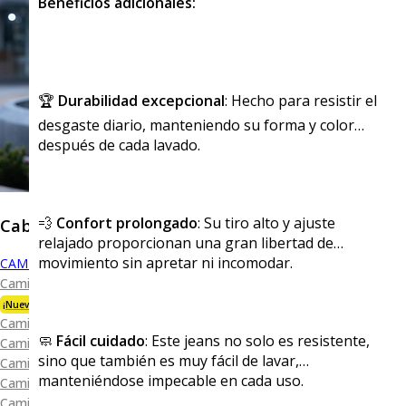
Beneficios adicionales:
🏆
Durabilidad excepcional
: Hecho para resistir el
desgaste diario, manteniendo su forma y color
después de cada lavado.
💨
Confort prolongado
: Su tiro alto y ajuste
Caballero
relajado proporcionan una gran libertad de
movimiento sin apretar ni incomodar.
CAMISAS
Camisa Premium Bambú
¡Nueva Colección!
Camisa Blanca
🧼
Fácil cuidado
: Este jeans no solo es resistente,
Camisa Performance
sino que también es muy fácil de lavar,
Camisa Piqué
manteniéndose impecable en cada uso.
Camisa Oxford
Camisa Lisa y Textura