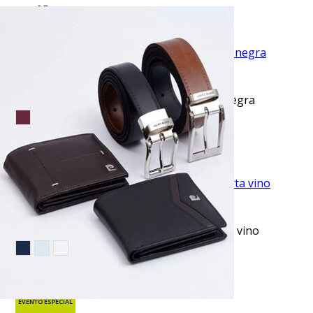
$53.95
TU TERCERA PRENDA GRATIS
VISTA RAPIDA
Blusa casual manga corta performance negra
$44.50
TU TERCERA PRENDA GRATIS
VISTA RAPIDA
Camiseta cuello redondo lisa manga corta vino
$10.99
$17.95
EVENTO ESPECIAL