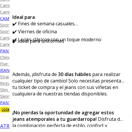
Camisa Diseño
Camisa Cuadro y Raya
Ideal para
:
CAMISA SPORT
✔️ Fines de semana casuales
Sport Lisas
✔️ Viernes de oficina
Sport Diseño
Camiseta Lisa
✔️ Looks clásicos con un toque moderno
✔️ Ideal para uniformes
Camiseta Diseño
PANTALÓN CASUAL
Chino
Five Pocket
JEANS
Además, ¡disfruta de
30 días hábiles
para realizar
Straight Fit
cualquier tipo de cambio! Solo necesitas presentar
Regular Fit
tu ticket de compra y el jeans con sus viñetas en
Slim Fit
cualquiera de nuestras tiendas disponibles.
Skinny Fit
PANTALÓN DE VESTIR
LOOKS
¡No pierdas la oportunidad de agregar estos
jeans atemporales a tu guardarropa!
Disfruta de
la combinación perfecta de estilo, confort y
ATRÁS