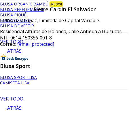
BLUSA ORGANIC BAMBÚ
¡NUEVO!
Pierre Cardin El Salvador
BLUSA PERFORMANCE
BLUSA PIQUÉ
Industrias Topaz, Limitada de Capital Variable.
BLUSA OXFORD
BLUSA DE VESTIR
Residencial Alturas de Holanda, Calle Antigua a Huizucar.
NIT: 0614-150356-001-8
VER TODO
Correo:
[email protected]
ATRÁS
Blusa Sport
BLUSA SPORT LISA
CAMISETA LISA
VER TODO
ATRÁS