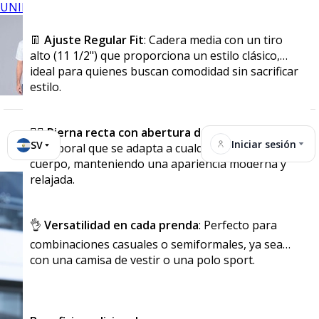
UNIFORMES
👖
Ajuste Regular Fit
: Cadera media con un tiro
alto (11 1/2") que proporciona un estilo clásico,
ideal para quienes buscan comodidad sin sacrificar
estilo.
🧍‍♂️
Pierna recta con abertura de 8"
: Un corte
Iniciar sesión
SV
atemporal que se adapta a cualquier tipo de
cuerpo, manteniendo una apariencia moderna y
relajada.
👌
Versatilidad en cada prenda
: Perfecto para
combinaciones casuales o semiformales, ya sea
con una camisa de vestir o una polo sport.