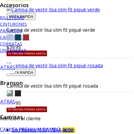
Accesorios
VISTA RAPIDA
BILLETERAS
CINTURONES
Camisa de vestir lisa slim fit piqué verde
PAÑUELOS
CALCETINES
CORBATAS
$39.95
UNDERWEAR
TU TERCERA PRENDA GRATIS
ATRÁS
VISTA RAPIDA
Branson
Camisa de vestir lisa slim fit piqué rosada
ATRÁS
$39.95
TU TERCERA PRENDA GRATIS
Camisas
Atención al cliente
CAMISA PREMIUM BAMBÚ
Escríbenos (503) 7844-0000
¡NUEVO!