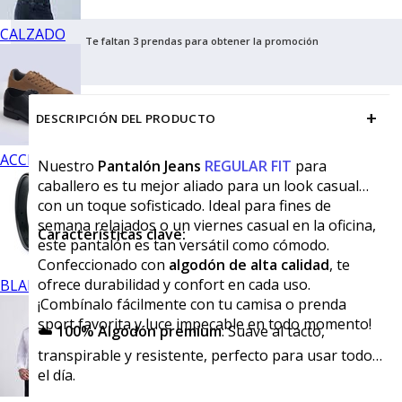
CALZADO
Te faltan 3 prendas para obtener la promoción
+
DESCRIPCIÓN DEL PRODUCTO
ACCESORIOS
Nuestro
Pantalón Jeans
REGULAR FIT
para
caballero es tu mejor aliado para un look casual
con un toque sofisticado. Ideal para fines de
semana relajados o un viernes casual en la oficina,
Características clave:
este pantalón es tan versátil como cómodo.
Confeccionado con
algodón de alta calidad
, te
ofrece durabilidad y confort en cada uso.
BLANCOS
¡Combínalo fácilmente con tu camisa o prenda
sport favorita y luce impecable en todo momento!
☁️
100% Algodón premium
: Suave al tacto,
transpirable y resistente, perfecto para usar todo
el día.