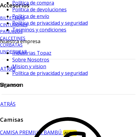
Política de compra
Accesorios
Política de devoluciones
Política de envío
BILLETERAS
Política de privacidad y seguridad
CINTURONES
Terminos y condiciones
PAÑUELOS
CALCETINES
Nuestra empresa
CORBATAS
UNDERWEAR
Industrias Topaz
Sobre Nosotros
Mision y vision
ATRÁS
Política de privacidad y seguridad
Branson
Síguenos
ATRÁS
Camisas
CAMISA PREMIUM BAMBÚ
¡NUEVO!