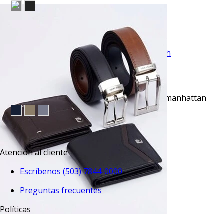
$39.95
TU TERCERA PRENDA GRATIS
VISTA RAPIDA
Pantalón casual slim fit negro luxe touch manhattan
$49.95
TU TERCERA PRENDA GRATIS
Atención al cliente
Escríbenos (503) 7844-0000
Preguntas frecuentes
Políticas