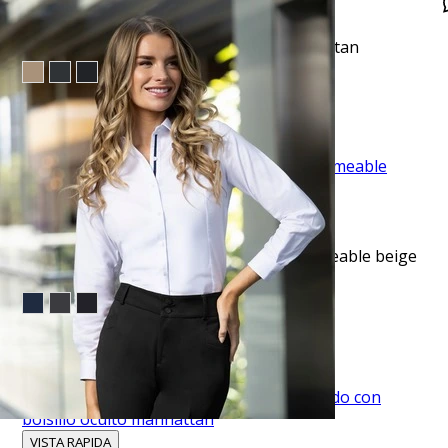
VISTA RAPIDA
Pantalón de vestir regular fit azul manhattan
$53.95
TU TERCERA PRENDA GRATIS
VISTA RAPIDA
Pantalón de vestir slim fit stretch impermeable beige
manhattan
$49.95
TU TERCERA PRENDA GRATIS
VISTA RAPIDA