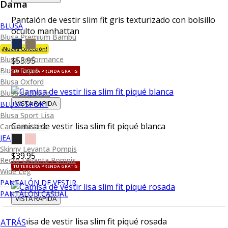
Dama
Pantalón de vestir slim fit gris texturizado con bolsillo
BLUSA
oculto manhattan
Blusa Premium Bambú
¡Nueva Colección!
Blusa Performance
$53.95
Blusa Piqué
TU TERCERA PRENDA GRATIS
Blusa Oxford
Blusa de Vestir
VISTA RAPIDA
BLUSA SPORT
Blusa Sport Lisa
Camisa de vestir lisa slim fit piqué blanca
Camiseta Lisa
JEANS
Skinny Levanta Pompis
$39.95
Recto Levanta Pompis
TU TERCERA PRENDA GRATIS
Wide Leg
PANTALÓN DE VESTIR
PANTALÓN CASUAL
VISTA RAPIDA
Camisa de vestir lisa slim fit piqué rosada
ATRÁS