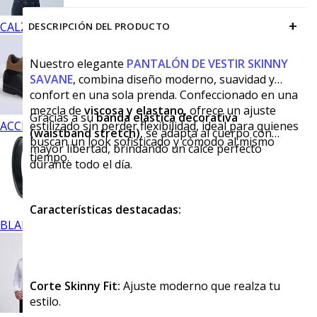
+
CALZADO
DESCRIPCIÓN DEL PRODUCTO
Nuestro elegante
PANTALÓN DE VESTIR SKINNY
SAVANE
, combina diseño moderno, suavidad y
confort en una sola prenda. Confeccionado en una
mezcla de
viscosa y elastano
, ofrece un ajuste
Gracias a su
banda elástica decorativa
ACCESORIOS
estilizado sin perder flexibilidad, ideal para quienes
(waistband stretch)
, se adapta al cuerpo con
buscan un look sofisticado y cómodo al mismo
mayor libertad, brindando un calce perfecto
tiempo.
durante todo el día.
Características destacadas:
BLANCOS
Corte Skinny Fit:
Ajuste moderno que realza tu
estilo.