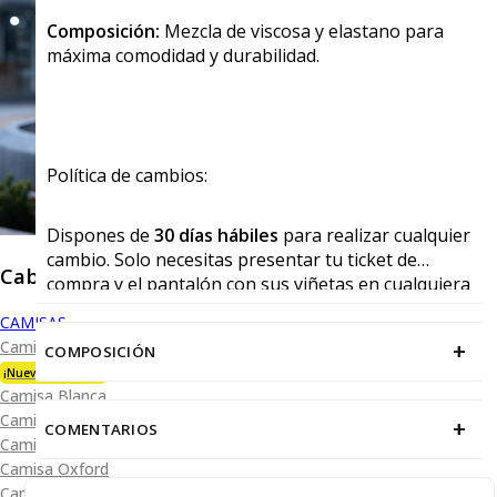
Composición:
Mezcla de viscosa y elastano para
máxima comodidad y durabilidad.
Política de cambios:
Dispones de
30 días hábiles
para realizar cualquier
cambio. Solo necesitas presentar tu ticket de
Caballero
compra y el pantalón con sus viñetas en cualquiera
de nuestras tiendas físicas.
CAMISAS
+
Camisa Premium Bambú
COMPOSICIÓN
¡Nueva Colección!
Camisa Blanca
Camisa Performance
+
COMENTARIOS
Camisa Piqué
Camisa Oxford
Camisa Lisa y Textura