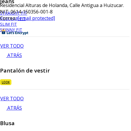
Jeans
Residencial Alturas de Holanda, Calle Antigua a Huizucar.
NIT: 0614-150356-001-8
STRAIGHT FIT
Correo:
[email protected]
REGULAR FIT
SLIM FIT
SKINNY FIT
VER TODO
ATRÁS
Pantalón de vestir
LOOK
VER TODO
ATRÁS
Blusa