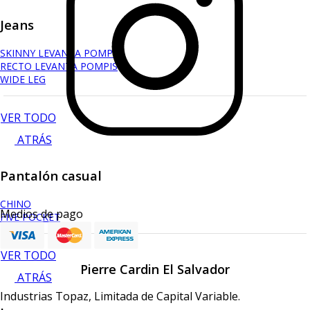
Jeans
SKINNY LEVANTA POMPIS
RECTO LEVANTA POMPIS
WIDE LEG
VER TODO
ATRÁS
Pantalón casual
CHINO
Medios de pago
FIVE POCKET
VER TODO
Pierre Cardin El Salvador
ATRÁS
Industrias Topaz, Limitada de Capital Variable.