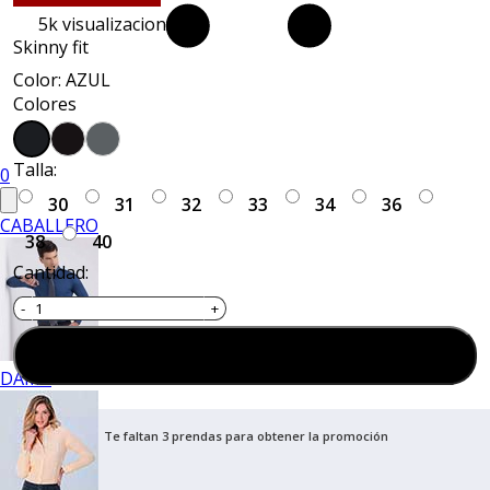
5k
visualizaciones
Skinny fit
Color: AZUL
Colores
Talla:
0
30
31
32
33
34
36
CABALLERO
38
40
Cantidad:
Agregar al carrito
DAMA
Te faltan 3 prendas para obtener la promoción