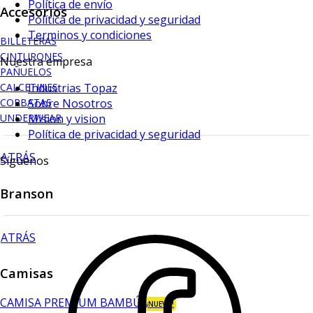
Política de envío
Accesorios
Política de privacidad y seguridad
Terminos y condiciones
BILLETERAS
CINTURONES
Nuestra empresa
PAÑUELOS
Industrias Topaz
CALCETINES
Sobre Nosotros
CORBATAS
Mision y vision
UNDERWEAR
Política de privacidad y seguridad
ATRÁS
Síguenos
Branson
ATRÁS
Camisas
CAMISA PREMIUM BAMBÚ
¡NUEVO!