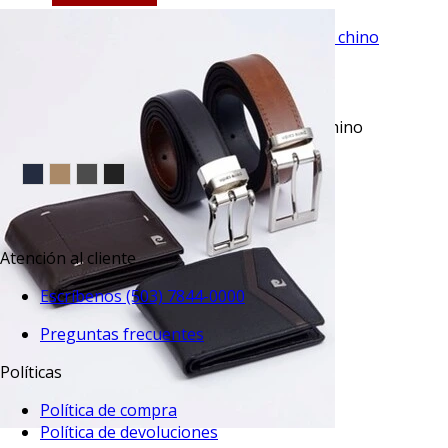
VISTA RAPIDA
Pantalón casual slim fit verde anywhere chino
manhattan
$49.95
TU TERCERA PRENDA GRATIS
Atención al cliente
Escríbenos (503) 7844-0000
Preguntas frecuentes
Políticas
Política de compra
Política de devoluciones