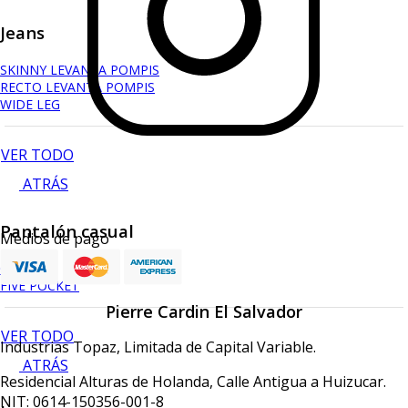
Jeans
SKINNY LEVANTA POMPIS
RECTO LEVANTA POMPIS
WIDE LEG
VER TODO
ATRÁS
Pantalón casual
Medios de pago
CHINO
FIVE POCKET
Pierre Cardin El Salvador
VER TODO
Industrias Topaz, Limitada de Capital Variable.
ATRÁS
Residencial Alturas de Holanda, Calle Antigua a Huizucar.
NIT: 0614-150356-001-8