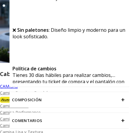
❌
Sin paletones
: Diseño limpio y moderno para un
look sofisticado.
Política de cambios
Caballero
Tienes 30 días hábiles para realizar cambios,
presentando tu ticket de compra y el pantalón con
CAMISAS
sus viñetas en cualquiera de nuestras tiendas.
Camisa Premium Bambú
+
COMPOSICIÓN
¡Nueva Colección!
Camisa Blanca
Camisa Performance
Camisa Piqué
+
COMENTARIOS
Camisa Oxford
Camisa Lisa y Textura