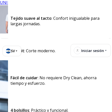
UNIFORMES
Tejido suave al tacto
: Confort inigualable para
largas jornadas.
Slim Fit
: Corte moderno.
Iniciar sesión
SV
Fácil de cuidar
: No requiere Dry Clean, ahorra
tiempo y esfuerzo.
4 bolsillos
: Práctico y funcional.