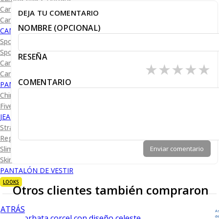
Camisa Diseño
DEJA TU COMENTARIO
Camisa Cuadro y Raya
NOMBRE (OPCIONAL)
CAMISA SPORT
Sport Lisas
Sport Diseño
RESEÑA
Camiseta Lisa
★
★
★
★
★
Camiseta Diseño
COMENTARIO
PANTALÓN CASUAL
Chino
Five Pocket
JEANS
Straight Fit
Regular Fit
Enviar comentario
Slim Fit
Skinny Fit
PANTALÓN DE VESTIR
LOOKS
Otros clientes también compraron
ATRÁS
A
d