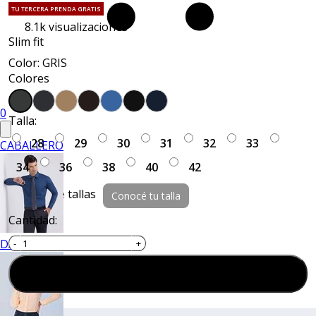
TU TERCERA PRENDA GRATIS
8.1k
visualizaciones
Slim fit
Color: GRIS
Colores
0
Talla:
28
29
30
31
32
33
CABALLERO
34
36
38
40
42
Guía de tallas
Conocé tu talla
Cantidad:
DAMA
Agregar al carrito