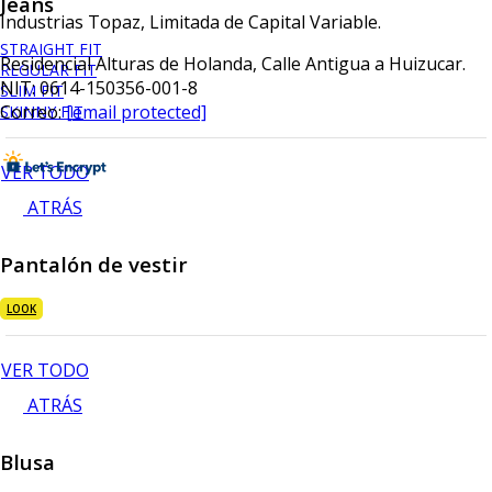
Jeans
Industrias Topaz, Limitada de Capital Variable.
STRAIGHT FIT
Residencial Alturas de Holanda, Calle Antigua a Huizucar.
REGULAR FIT
NIT: 0614-150356-001-8
SLIM FIT
Correo:
[email protected]
SKINNY FIT
VER TODO
ATRÁS
Pantalón de vestir
LOOK
VER TODO
ATRÁS
Blusa