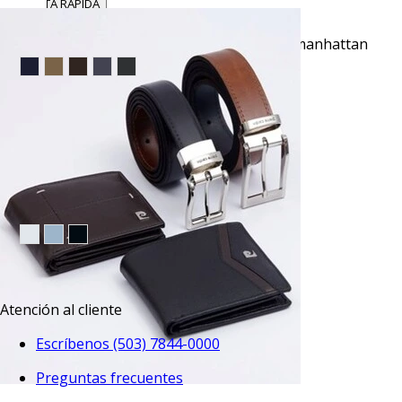
VISTA RAPIDA
Pantalón de vestir slim fit azul active flex manhattan
$53.95
TU TERCERA PRENDA GRATIS
VISTA RAPIDA
Calzoncillo para caballero en color azul
$9.50
TU TERCERA PRENDA GRATIS
Atención al cliente
Escríbenos (503) 7844-0000
Preguntas frecuentes