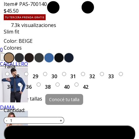
Item# PAS-700140
$45.50
TU TERCERA PRENDA GRATIS
7.3k
visualizaciones
Slim fit
Color: BEIGE
Colores
0
CABALLERO
Talla:
28
29
30
31
32
33
34
36
38
40
42
Guía de tallas
Conocé tu talla
DAMA
Cantidad:
Agregar al carrito