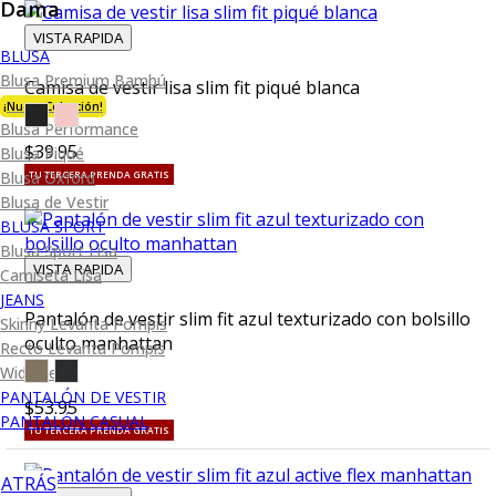
Dama
VISTA RAPIDA
BLUSA
Blusa Premium Bambú
Camisa de vestir lisa slim fit piqué blanca
¡Nueva Colección!
Blusa Performance
$39.95
Blusa Piqué
Blusa Oxford
TU TERCERA PRENDA GRATIS
Blusa de Vestir
BLUSA SPORT
Blusa Sport Lisa
VISTA RAPIDA
Camiseta Lisa
JEANS
Pantalón de vestir slim fit azul texturizado con bolsillo
Skinny Levanta Pompis
oculto manhattan
Recto Levanta Pompis
Wide Leg
PANTALÓN DE VESTIR
$53.95
PANTALÓN CASUAL
TU TERCERA PRENDA GRATIS
ATRÁS