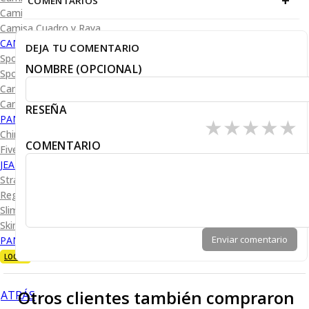
+
COMENTARIOS
Camisa Diseño
Camisa Cuadro y Raya
CAMISA SPORT
DEJA TU COMENTARIO
Sport Lisas
NOMBRE (OPCIONAL)
Sport Diseño
Camiseta Lisa
Camiseta Diseño
RESEÑA
PANTALÓN CASUAL
★
★
★
★
★
Chino
COMENTARIO
Five Pocket
JEANS
Straight Fit
Regular Fit
Slim Fit
Skinny Fit
Enviar comentario
PANTALÓN DE VESTIR
LOOKS
Otros clientes también compraron
ATRÁS