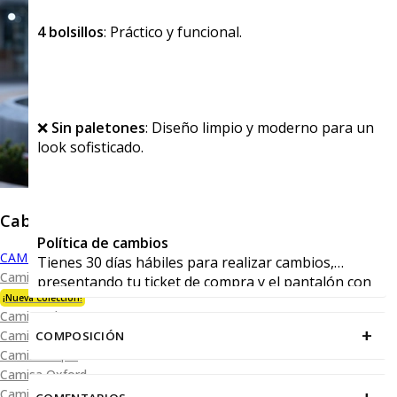
4 bolsillos
: Práctico y funcional.
❌
Sin paletones
: Diseño limpio y moderno para un
look sofisticado.
Caballero
Política de cambios
CAMISAS
Tienes 30 días hábiles para realizar cambios,
Camisa Premium Bambú
presentando tu ticket de compra y el pantalón con
sus viñetas en cualquiera de nuestras tiendas.
¡Nueva Colección!
Camisa Blanca
+
Camisa Performance
COMPOSICIÓN
Camisa Piqué
Camisa Oxford
Camisa Lisa y Textura