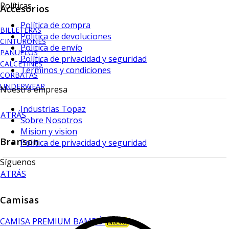
Políticas
Accesorios
Política de compra
BILLETERAS
Política de devoluciones
CINTURONES
Política de envío
PAÑUELOS
Política de privacidad y seguridad
CALCETINES
Terminos y condiciones
CORBATAS
UNDERWEAR
Nuestra empresa
Industrias Topaz
ATRÁS
Sobre Nosotros
Mision y vision
Branson
Política de privacidad y seguridad
Síguenos
ATRÁS
Camisas
CAMISA PREMIUM BAMBÚ
¡NUEVO!