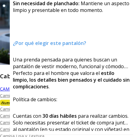
Sin necesidad de planchado:
Mantiene un aspecto
limpio y presentable en todo momento.
¿Por qué elegir este pantalón?
Una prenda pensada para quienes buscan un
pantalón de vestir moderno, funcional y cómodo.
Perfecto para el hombre que valora el
estilo
Caballero
limpio, los detalles bien pensados y el cuidado sin
complicaciones
.
CAMISAS
Camisa Premium Bambú
Política de cambios:
¡Nueva Colección!
Camisa Blanca
Cuentas con
30 días hábiles
para realizar cambios.
Camisa Performance
Solo necesitas presentar el ticket de compra junto
Camisa Piqué
al pantalón (en su estado original y con viñetas) en
Camisa Oxford
cualquiera de nuestras tiendas físicas.
Camisa Lisa y Textura