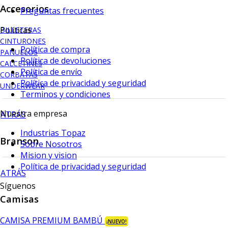
Accesorios
Preguntas frecuentes
Políticas
BILLETERAS
CINTURONES
Política de compra
PAÑUELOS
Política de devoluciones
CALCETINES
Política de envío
CORBATAS
Política de privacidad y seguridad
UNDERWEAR
Terminos y condiciones
Nuestra empresa
ATRÁS
Industrias Topaz
Branson
Sobre Nosotros
Mision y vision
Política de privacidad y seguridad
ATRÁS
Síguenos
Camisas
CAMISA PREMIUM BAMBÚ
¡NUEVO!