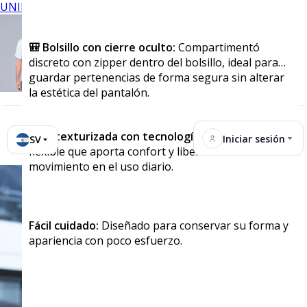
UNIFORMES
🎒 Bolsillo con cierre oculto:
Compartimentó
discreto con zipper dentro del bolsillo, ideal para
guardar pertenencias de forma segura sin alterar
la estética del pantalón.
Tela texturizada con tecnología stretch:
Tejido
Iniciar sesión
SV
flexible que aporta confort y libertad de
movimiento en el uso diario.
Fácil cuidado:
Diseñado para conservar su forma y
apariencia con poco esfuerzo.