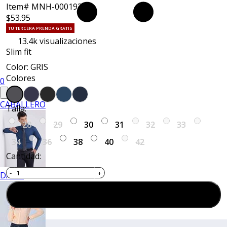
Item# MNH-000193
$53.95
TU TERCERA PRENDA GRATIS
13.4k
visualizaciones
Slim fit
Color: GRIS
Colores
0
CABALLERO
Talla:
28
29
30
31
32
33
34
36
38
40
42
Cantidad:
DAMA
Agregar al carrito