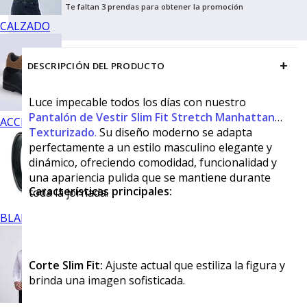
Te faltan 3 prendas para obtener la promoción
CALZADO
+
DESCRIPCIÓN DEL PRODUCTO
Luce impecable todos los días con nuestro
Pantalón de Vestir Slim Fit Stretch Manhattan
ACCESORIOS
Texturizado
.
Su diseño moderno se adapta
perfectamente a un estilo masculino elegante y
dinámico, ofreciendo comodidad, funcionalidad y
una apariencia pulida que se mantiene durante
Características principales:
toda la jornada.
BLANCOS
Corte Slim Fit:
Ajuste actual que estiliza la figura y
brinda una imagen sofisticada.