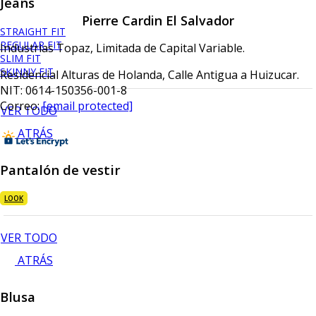
Jeans
Pierre Cardin El Salvador
STRAIGHT FIT
REGULAR FIT
Industrias Topaz, Limitada de Capital Variable.
SLIM FIT
SKINNY FIT
Residencial Alturas de Holanda, Calle Antigua a Huizucar.
NIT: 0614-150356-001-8
Correo:
[email protected]
VER TODO
ATRÁS
Pantalón de vestir
LOOK
VER TODO
ATRÁS
Blusa