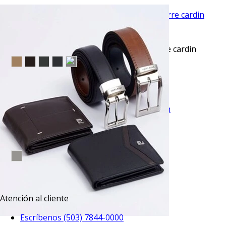
VISTA RAPIDA
Pantalón vestir slim fit advance azul pierre cardin
$45.50
TU TERCERA PRENDA GRATIS
VISTA RAPIDA
Pantalón de vestir slim fit gris sharkskin
$53.95
TU TERCERA PRENDA GRATIS
Atención al cliente
Escríbenos (503) 7844-0000