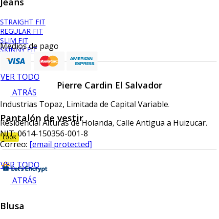
Jeans
STRAIGHT FIT
REGULAR FIT
SLIM FIT
Medios de pago
SKINNY FIT
VER TODO
Pierre Cardin El Salvador
ATRÁS
Industrias Topaz, Limitada de Capital Variable.
Pantalón de vestir
Residencial Alturas de Holanda, Calle Antigua a Huizucar.
NIT: 0614-150356-001-8
LOOK
Correo:
[email protected]
VER TODO
ATRÁS
Blusa