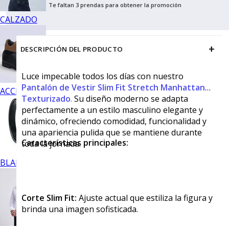
Te faltan 3 prendas para obtener la promoción
CALZADO
+
DESCRIPCIÓN DEL PRODUCTO
Luce impecable todos los días con nuestro
Pantalón de Vestir Slim Fit Stretch Manhattan
ACCESORIOS
Texturizado
.
Su diseño moderno se adapta
perfectamente a un estilo masculino elegante y
dinámico, ofreciendo comodidad, funcionalidad y
una apariencia pulida que se mantiene durante
Características principales:
toda la jornada.
BLANCOS
Corte Slim Fit:
Ajuste actual que estiliza la figura y
brinda una imagen sofisticada.