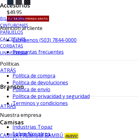
Accesorios
$49.95
BILLETERAS
TU TERCERA PRENDA GRATIS
CINTURONES
Atención al cliente
PAÑUELOS
CALCETINES
Escríbenos (503) 7844-0000
CORBATAS
Preguntas frecuentes
UNDERWEAR
Políticas
ATRÁS
Política de compra
Política de devoluciones
Branson
Política de envío
Política de privacidad y seguridad
Terminos y condiciones
ATRÁS
Nuestra empresa
Camisas
Industrias Topaz
Sobre Nosotros
CAMISA PREMIUM BAMBÚ
¡NUEVO!