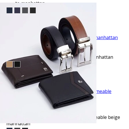
oculto manhattan
$53.95
TU TERCERA PRENDA GRATIS
VISTA RAPIDA
Pantalón casual slim fit azul active flex manhattan
$43.95
TU TERCERA PRENDA GRATIS
VISTA RAPIDA
Pantalón de vestir slim fit stretch impermeable beige
manhattan