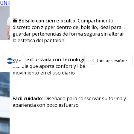
UNIFORMES
🎒 Bolsillo con cierre oculto:
Compartimentó
discreto con zipper dentro del bolsillo, ideal para
guardar pertenencias de forma segura sin alterar
la estética del pantalón.
Tela texturizada con tecnología stretch:
Tejido
Iniciar sesión
SV
flexible que aporta confort y libertad de
movimiento en el uso diario.
Fácil cuidado:
Diseñado para conservar su forma y
apariencia con poco esfuerzo.