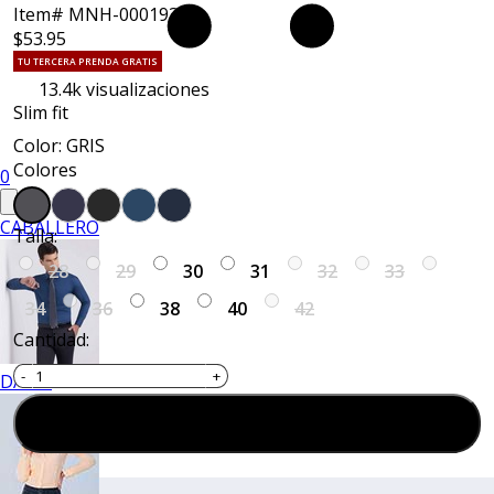
Item# MNH-000193
$53.95
TU TERCERA PRENDA GRATIS
13.4k
visualizaciones
Slim fit
Color: GRIS
Colores
0
CABALLERO
Talla:
28
29
30
31
32
33
34
36
38
40
42
Cantidad:
DAMA
Agregar al carrito