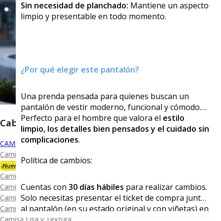
Sin necesidad de planchado:
Mantiene un aspecto
limpio y presentable en todo momento.
¿Por qué elegir este pantalón?
Una prenda pensada para quienes buscan un
pantalón de vestir moderno, funcional y cómodo.
Perfecto para el hombre que valora el
estilo
Caballero
limpio, los detalles bien pensados y el cuidado sin
complicaciones
.
CAMISAS
Camisa Premium Bambú
Política de cambios:
¡Nueva Colección!
Camisa Blanca
Cuentas con
30 días hábiles
para realizar cambios.
Camisa Performance
Solo necesitas presentar el ticket de compra junto
Camisa Piqué
al pantalón (en su estado original y con viñetas) en
Camisa Oxford
cualquiera de nuestras tiendas físicas.
Camisa Lisa y Textura