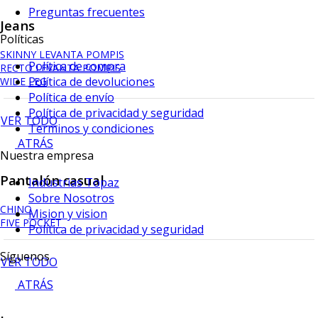
Preguntas frecuentes
Jeans
Políticas
SKINNY LEVANTA POMPIS
Política de compra
RECTO LEVANTA POMPIS
Política de devoluciones
WIDE LEG
Política de envío
Política de privacidad y seguridad
VER TODO
Terminos y condiciones
ATRÁS
Nuestra empresa
Pantalón casual
Industrias Topaz
Sobre Nosotros
CHINO
Mision y vision
FIVE POCKET
Política de privacidad y seguridad
Síguenos
VER TODO
ATRÁS