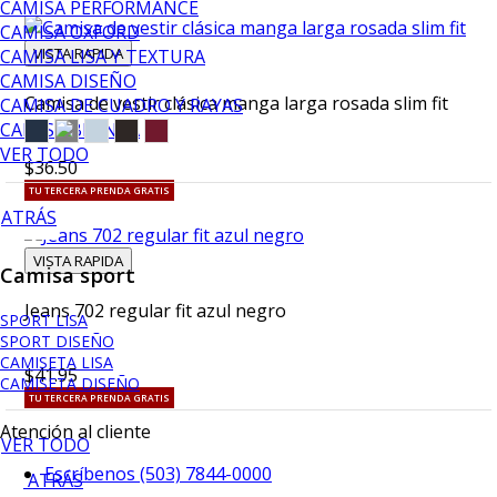
CAMISA PERFORMANCE
CAMISA OXFORD
VISTA RAPIDA
CAMISA LISA Y TEXTURA
CAMISA DISEÑO
Camisa de vestir clásica manga larga rosada slim fit
CAMISA DE CUADRO Y RAYAS
CAMISA BLANCA
VER TODO
$36.50
TU TERCERA PRENDA GRATIS
ATRÁS
VISTA RAPIDA
Camisa sport
Jeans 702 regular fit azul negro
SPORT LISA
SPORT DISEÑO
CAMISETA LISA
$41.95
CAMISETA DISEÑO
TU TERCERA PRENDA GRATIS
Atención al cliente
VER TODO
Escríbenos (503) 7844-0000
ATRÁS