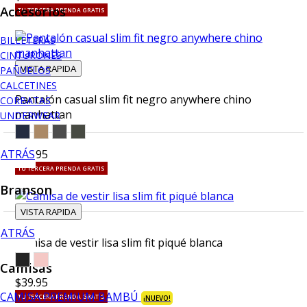
Accesorios
TU TERCERA PRENDA GRATIS
BILLETERAS
CINTURONES
VISTA RAPIDA
PAÑUELOS
CALCETINES
Pantalón casual slim fit negro anywhere chino
CORBATAS
manhattan
UNDERWEAR
ATRÁS
$49.95
TU TERCERA PRENDA GRATIS
Branson
VISTA RAPIDA
ATRÁS
Camisa de vestir lisa slim fit piqué blanca
Camisas
$39.95
CAMISA PREMIUM BAMBÚ
TU TERCERA PRENDA GRATIS
¡NUEVO!