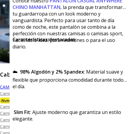
Conoce nuestro
PANTALÓN CASUAL ANYWHERE
CHINO
MANHATTAN
, la prenda que transformará
tu guardarropa con un look moderno y
vanguardista. Perfecto para usar tanto de día
como de noche, este pantalón se combina a la
perfección con nuestras camisas o camisas sport,
Características destacadas:
haciéndolo ideal para reuniones o para el uso
diario.
☁️
98% Algodón y 2% Spandex
: Material suave y
Caballero
flexible que proporciona comodidad durante todo
el día.
CAMISAS
Camisa Premium Bambú
¡Nueva Colección!
Camisa Blanca
Slim Fit
: Ajuste moderno que garantiza un estilo
Camisa Performance
elegante.
Camisa Piqué
Camisa Oxford
Camisa Lisa y Textura