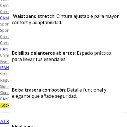
Camisa Diseño
Camisa Cuadro y Raya
Waistband stretch
: Cintura ajustable para mayor
CAMISA SPORT
confort y adaptabilidad.
Sport Lisas
Sport Diseño
Camiseta Lisa
Camiseta Diseño
PANTALÓN CASUAL
Bolsillos delanteros abiertos
: Espacio práctico
Chino
para llevar tus esenciales.
Five Pocket
JEANS
Straight Fit
Regular Fit
Slim Fit
Bolsa trasera con botón
: Detalle funcional y
Skinny Fit
elegante que añade seguridad.
PANTALÓN DE VESTIR
LOOKS
ATRÁS
Ideal para
: