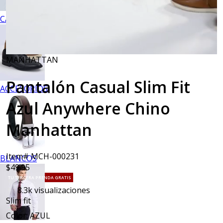
CALZADO
MANHATTAN
Pantalón Casual Slim Fit
ACCESORIOS
Azul Anywhere Chino
Manhattan
Item# MCH-000231
BLANCOS
$49.95
TU TERCERA PRENDA GRATIS
8.3k
visualizaciones
Slim fit
Color: AZUL