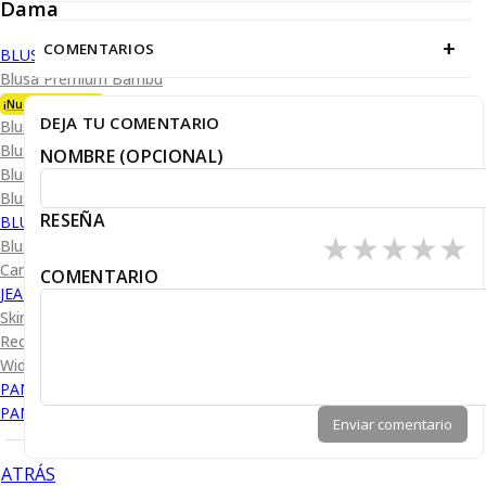
Dama
+
COMENTARIOS
BLUSA
Blusa Premium Bambú
¡Nueva Colección!
DEJA TU COMENTARIO
Blusa Performance
Blusa Piqué
NOMBRE (OPCIONAL)
Blusa Oxford
Blusa de Vestir
RESEÑA
BLUSA SPORT
★
★
★
★
★
Blusa Sport Lisa
Camiseta Lisa
COMENTARIO
JEANS
Skinny Levanta Pompis
Recto Levanta Pompis
Wide Leg
PANTALÓN DE VESTIR
PANTALÓN CASUAL
Enviar comentario
ATRÁS