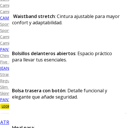
Camisa Diseño
Camisa Cuadro y Raya
Waistband stretch
: Cintura ajustable para mayor
CAMISA SPORT
confort y adaptabilidad.
Sport Lisas
Sport Diseño
Camiseta Lisa
Camiseta Diseño
PANTALÓN CASUAL
Bolsillos delanteros abiertos
: Espacio práctico
Chino
para llevar tus esenciales.
Five Pocket
JEANS
Straight Fit
Regular Fit
Slim Fit
Bolsa trasera con botón
: Detalle funcional y
Skinny Fit
elegante que añade seguridad.
PANTALÓN DE VESTIR
LOOKS
ATRÁS
Ideal para
: