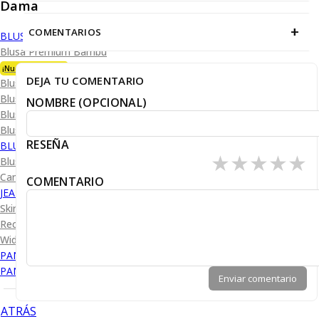
Dama
+
COMENTARIOS
BLUSA
Blusa Premium Bambú
¡Nueva Colección!
DEJA TU COMENTARIO
Blusa Performance
Blusa Piqué
NOMBRE (OPCIONAL)
Blusa Oxford
Blusa de Vestir
RESEÑA
BLUSA SPORT
★
★
★
★
★
Blusa Sport Lisa
Camiseta Lisa
COMENTARIO
JEANS
Skinny Levanta Pompis
Recto Levanta Pompis
Wide Leg
PANTALÓN DE VESTIR
PANTALÓN CASUAL
Enviar comentario
ATRÁS