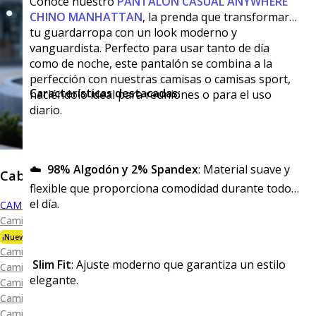
Conoce nuestro
PANTALÓN CASUAL ANYWHERE
CHINO
MANHATTAN
, la prenda que transformará
tu guardarropa con un look moderno y
vanguardista. Perfecto para usar tanto de día
como de noche, este pantalón se combina a la
perfección con nuestras camisas o camisas sport,
Características destacadas:
haciéndolo ideal para reuniones o para el uso
diario.
☁️
98% Algodón y 2% Spandex
: Material suave y
Caballero
flexible que proporciona comodidad durante todo
el día.
CAMISAS
Camisa Premium Bambú
¡Nueva Colección!
Camisa Blanca
Slim Fit
: Ajuste moderno que garantiza un estilo
Camisa Performance
elegante.
Camisa Piqué
Camisa Oxford
Camisa Lisa y Textura