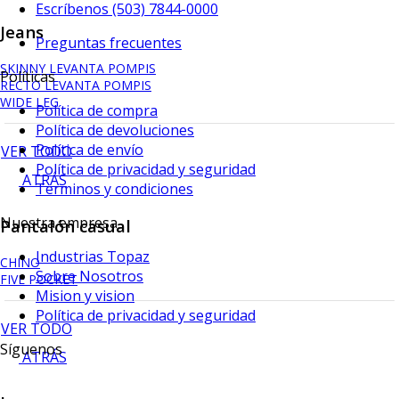
Escríbenos (503) 7844-0000
Jeans
Preguntas frecuentes
SKINNY LEVANTA POMPIS
Políticas
RECTO LEVANTA POMPIS
WIDE LEG
Política de compra
Política de devoluciones
Política de envío
VER TODO
Política de privacidad y seguridad
ATRÁS
Terminos y condiciones
Nuestra empresa
Pantalón casual
Industrias Topaz
CHINO
Sobre Nosotros
FIVE POCKET
Mision y vision
Política de privacidad y seguridad
VER TODO
Síguenos
ATRÁS