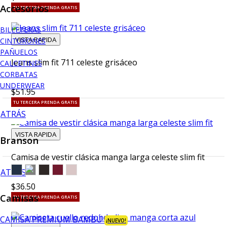
Accesorios
TU TERCERA PRENDA GRATIS
BILLETERAS
VISTA RAPIDA
CINTURONES
PAÑUELOS
Jeans slim fit 711 celeste grisáceo
CALCETINES
CORBATAS
UNDERWEAR
$51.95
TU TERCERA PRENDA GRATIS
ATRÁS
VISTA RAPIDA
Branson
Camisa de vestir clásica manga larga celeste slim fit
ATRÁS
$36.50
Camisas
TU TERCERA PRENDA GRATIS
CAMISA PREMIUM BAMBÚ
¡NUEVO!