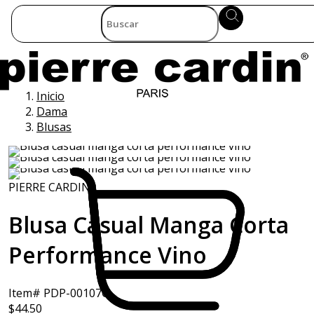
Inicio
Dama
Blusas
PIERRE CARDIN
Blusa Casual Manga Corta
Performance Vino
Item# PDP-00107C
$44.50