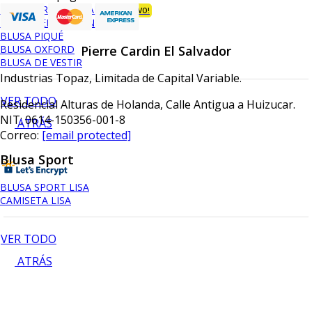
BLUSA ORGANIC BAMBÚ
¡NUEVO!
BLUSA PERFORMANCE
BLUSA PIQUÉ
BLUSA OXFORD
Pierre Cardin El Salvador
BLUSA DE VESTIR
Industrias Topaz, Limitada de Capital Variable.
VER TODO
Residencial Alturas de Holanda, Calle Antigua a Huizucar.
NIT: 0614-150356-001-8
ATRÁS
Correo:
[email protected]
Blusa Sport
BLUSA SPORT LISA
CAMISETA LISA
VER TODO
ATRÁS