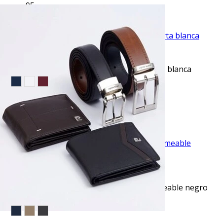
$51.95
TU TERCERA PRENDA GRATIS
VISTA RAPIDA
Camiseta cuello redondo lisa manga corta blanca
$10.99
$17.95
EVENTO ESPECIAL
VISTA RAPIDA
Pantalón de vestir slim fit stretch impermeable negro
manhattan