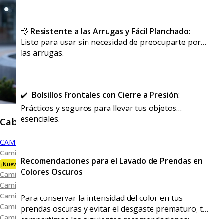
💨
Resistente a las Arrugas y Fácil Planchado
:
Listo para usar sin necesidad de preocuparte por
las arrugas.
✔️
Bolsillos Frontales con Cierre a Presión
:
Prácticos y seguros para llevar tus objetos
esenciales.
Caballero
CAMISAS
Camisa Premium Bambú
Recomendaciones para el Lavado de Prendas en
¡Nueva Colección!
Colores Oscuros
Camisa Blanca
Camisa Performance
Camisa Piqué
Para conservar la intensidad del color en tus
Camisa Oxford
prendas oscuras y evitar el desgaste prematuro, te
Camisa Lisa y Textura