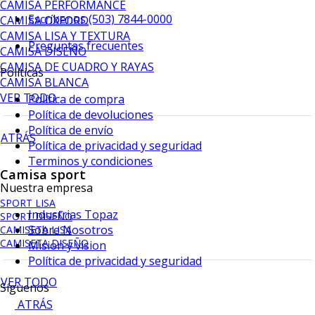
CAMISA PERFORMANCE
Escríbenos (503) 7844-0000
CAMISA OXFORD
CAMISA LISA Y TEXTURA
Preguntas frecuentes
CAMISA DISEÑO
CAMISA DE CUADRO Y RAYAS
Políticas
CAMISA BLANCA
VER TODO
Política de compra
Política de devoluciones
Política de envío
ATRÁS
Política de privacidad y seguridad
Terminos y condiciones
Camisa sport
Nuestra empresa
SPORT LISA
Industrias Topaz
SPORT DISEÑO
Sobre Nosotros
CAMISETA LISA
CAMISETA DISEÑO
Mision y vision
Política de privacidad y seguridad
VER TODO
Síguenos
ATRÁS