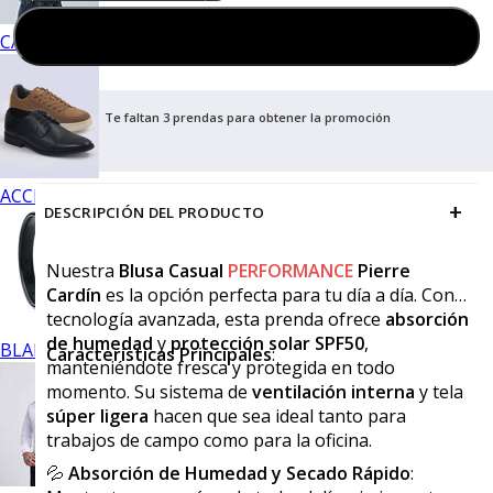
Agregar al carrito
CALZADO
Te faltan 3 prendas para obtener la promoción
ACCESORIOS
+
DESCRIPCIÓN DEL PRODUCTO
Nuestra
Blusa Casual
PERFORMANCE
Pierre
Cardín
es la opción perfecta para tu día a día. Con
tecnología avanzada, esta prenda ofrece
absorción
de humedad
y
protección solar SPF50
,
BLANCOS
Características Principales
:
manteniéndote fresca y protegida en todo
momento. Su sistema de
ventilación interna
y tela
súper ligera
hacen que sea ideal tanto para
trabajos de campo como para la oficina.
💦
Absorción de Humedad y Secado Rápido
: