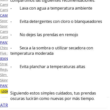
compartimos las siguientes recomendaciones:
Camisa Diseño
- Lava con agua a temperatura ambiente
Camisa Cuadro y Raya
CAMISA SPORT
Sport Lisas
- Evita detergentes con cloro o blanqueadores
Sport Diseño
Camiseta Lisa
- No dejes las prendas en remojo
Camiseta Diseño
PANTALÓN CASUAL
- Seca a la sombra o utilizar secadora con
Chino
temperatura moderada
Five Pocket
JEANS
Straight Fit
- Evita planchar a temperaturas altas
Regular Fit
Slim Fit
Skinny Fit
PANTALÓN DE VESTIR
LOOKS
Siguiendo estos simples cuidados, tus prendas
oscuras lucirán como nuevas por más tiempo.
ATRÁS