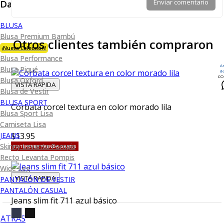
Dama
Enviar comentario
BLUSA
Blusa Premium Bambú
Otros clientes también compraron
¡Nueva Colección!
Blusa Performance
A
Blusa Piqué
d
CO
Blusa Oxford
VISTA RAPIDA
Blusa de Vestir
BLUSA SPORT
Corbata corcel textura en color morado lila
Blusa Sport Lisa
Camiseta Lisa
JEANS
$13.95
Skinny Levanta Pompis
TU TERCERA PRENDA GRATIS
Recto Levanta Pompis
Wide Leg
VISTA RAPIDA
PANTALÓN DE VESTIR
PANTALÓN CASUAL
Jeans slim fit 711 azul básico
ATRÁS