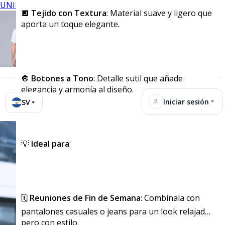
UNIFORMES
🔲
Tejido con Textura
: Material suave y ligero que
aporta un toque elegante.
🔘
Botones a Tono
: Detalle sutil que añade
elegancia y armonía al diseño.
Iniciar sesión
SV
💡
Ideal para
:
🗓️
Reuniones de Fin de Semana
: Combínala con
pantalones casuales o jeans para un look relajado
pero con estilo.