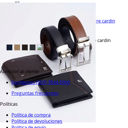
$43.95
TU TERCERA PRENDA GRATIS
VISTA RAPIDA
Pantalón vestir slim fit advance gris pierre cardin
$45.50
TU TERCERA PRENDA GRATIS
Atención al cliente
Escríbenos (503) 7844-0000
Preguntas frecuentes
Políticas
Política de compra
Política de devoluciones
Política de envío