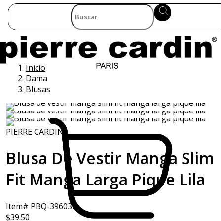
Inicio
Dama
Blusas
PIERRE CARDIN
Blusa De Vestir Manga Slim
Fit Manga Larga Pique Lila
Item# PBQ-39603L
$39.50