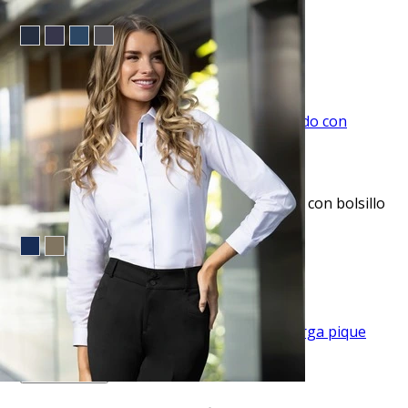
bolsillo oculto manhattan
$53.95
TU TERCERA PRENDA GRATIS
VISTA RAPIDA
Pantalón de vestir slim fit gris texturizado con bolsillo
oculto manhattan
$53.95
TU TERCERA PRENDA GRATIS
VISTA RAPIDA