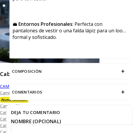
💼
Entornos Profesionales
: Perfecta con
pantalones de vestir o una falda lápiz para un look
formal y sofisticado.
+
COMPOSICIÓN
Caballero
CAMISAS
+
COMENTARIOS
Camisa Premium Bambú
¡Nueva Colección!
Camisa Blanca
DEJA TU COMENTARIO
Camisa Performance
Camisa Piqué
NOMBRE (OPCIONAL)
Camisa Oxford
Camisa Lisa y Textura