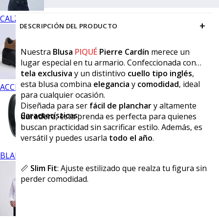
CALZADO
+
DESCRIPCIÓN DEL PRODUCTO
Nuestra
Blusa
PIQUÉ
Pierre Cardín
merece un
lugar especial en tu armario. Confeccionada con
tela exclusiva
y un distintivo
cuello tipo inglés
,
esta blusa combina
elegancia
y
comodidad
, ideal
ACCESORIOS
para cualquier ocasión.
Diseñada para ser
fácil de planchar
y altamente
Características
:
duradera
, esta prenda es perfecta para quienes
buscan practicidad sin sacrificar estilo. Además, es
versátil y puedes usarla
todo el año
.
BLANCOS
📏
Slim Fit
: Ajuste estilizado que realza tu figura sin
perder comodidad.