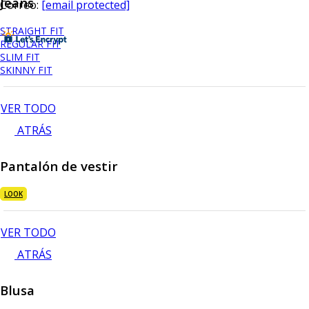
Jeans
Correo:
[email protected]
STRAIGHT FIT
REGULAR FIT
SLIM FIT
SKINNY FIT
VER TODO
ATRÁS
Pantalón de vestir
LOOK
VER TODO
ATRÁS
Blusa