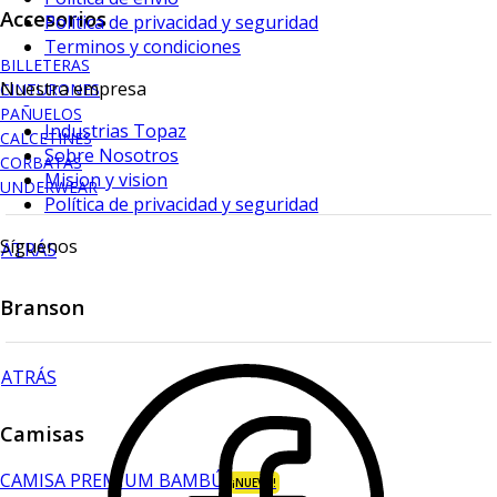
Accesorios
Política de privacidad y seguridad
Terminos y condiciones
BILLETERAS
Nuestra empresa
CINTURONES
PAÑUELOS
Industrias Topaz
CALCETINES
Sobre Nosotros
CORBATAS
Mision y vision
UNDERWEAR
Política de privacidad y seguridad
Síguenos
ATRÁS
Branson
ATRÁS
Camisas
CAMISA PREMIUM BAMBÚ
¡NUEVO!