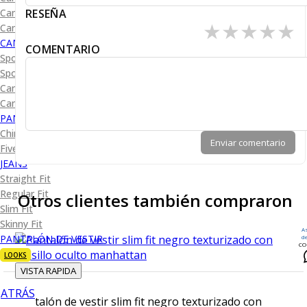
RESEÑA
Camisa Diseño
★
★
★
★
★
Camisa Cuadro y Raya
CAMISA SPORT
COMENTARIO
Sport Lisas
Sport Diseño
Camiseta Lisa
Camiseta Diseño
PANTALÓN CASUAL
Chino
Enviar comentario
Five Pocket
JEANS
Straight Fit
Regular Fit
Otros clientes también compraron
Slim Fit
Skinny Fit
A
PANTALÓN DE VESTIR
d
CO
LOOKS
VISTA RAPIDA
ATRÁS
Pantalón de vestir slim fit negro texturizado con