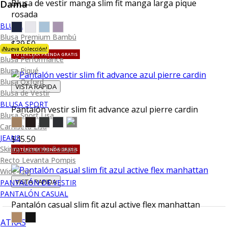
Dama
Blusa de vestir manga slim fit manga larga pique
rosada
BLUSA
Blusa Premium Bambú
$39.50
¡Nueva Colección!
TU TERCERA PRENDA GRATIS
Blusa Performance
Blusa Piqué
Blusa Oxford
VISTA RAPIDA
Blusa de Vestir
BLUSA SPORT
Pantalón vestir slim fit advance azul pierre cardin
Blusa Sport Lisa
Camiseta Lisa
JEANS
$45.50
Skinny Levanta Pompis
TU TERCERA PRENDA GRATIS
Recto Levanta Pompis
Wide Leg
VISTA RAPIDA
PANTALÓN DE VESTIR
PANTALÓN CASUAL
Pantalón casual slim fit azul active flex manhattan
ATRÁS