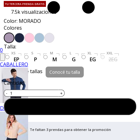
TU TERCERA PRENDA GRATIS
7.5k
visualizaciones
Color: MORADO
Colores
Talla:
0
XS
S
M
L
XL
XXL
EP
P
M
G
EG
2EG
CABALLERO
Guía de tallas
Conocé tu talla
Cantidad:
Agregar al carrito
DAMA
Te faltan 3 prendas para obtener la promoción