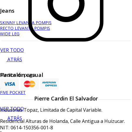
Jeans
SKINNY LEVANTA POMPIS
RECTO LEVANTA POMPIS
WIDE LEG
VER TODO
ATRÁS
Pantalón casual
Medios de pago
CHINO
FIVE POCKET
Pierre Cardin El Salvador
VER TODO
Industrias Topaz, Limitada de Capital Variable.
ATRÁS
Residencial Alturas de Holanda, Calle Antigua a Huizucar.
NIT: 0614-150356-001-8