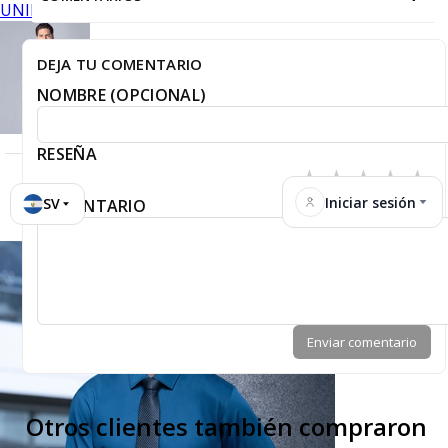
UNIFORMES
DEJA TU COMENTARIO
NOMBRE (OPCIONAL)
RESEÑA
★
★
★
★
★
Iniciar sesión
SV
COMENTARIO
Enviar comentario
Otros clientes también compraron