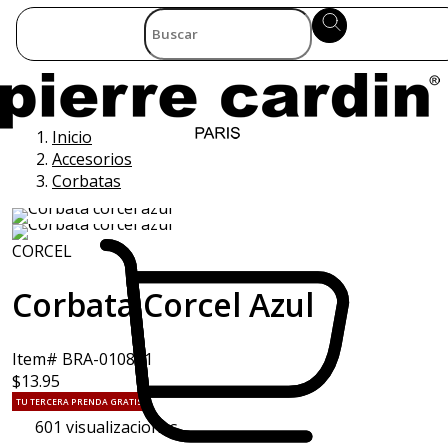
Inicio
Accesorios
Corbatas
CORCEL
Corbata Corcel Azul
Item# BRA-010801
$13.95
TU TERCERA PRENDA GRATIS
601
visualizaciones