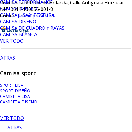
CAMISA PERFORMANCE
Residencial Alturas de Holanda, Calle Antigua a Huizucar.
CAMISA OXFORD
NIT: 0614-150356-001-8
CAMISA LISA Y TEXTURA
Correo:
[email protected]
CAMISA DISEÑO
CAMISA DE CUADRO Y RAYAS
CAMISA BLANCA
VER TODO
ATRÁS
Camisa sport
SPORT LISA
SPORT DISEÑO
CAMISETA LISA
CAMISETA DISEÑO
VER TODO
ATRÁS