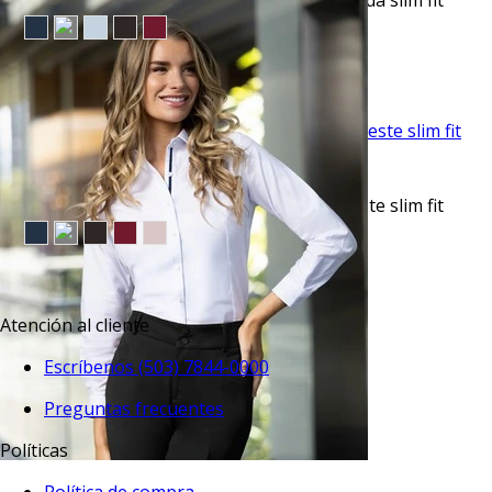
Camisa de vestir clásica manga larga rosada slim fit
$36.50
TU TERCERA PRENDA GRATIS
VISTA RAPIDA
Camisa de vestir clásica manga larga celeste slim fit
$36.50
TU TERCERA PRENDA GRATIS
Atención al cliente
Escríbenos (503) 7844-0000
Preguntas frecuentes
Políticas