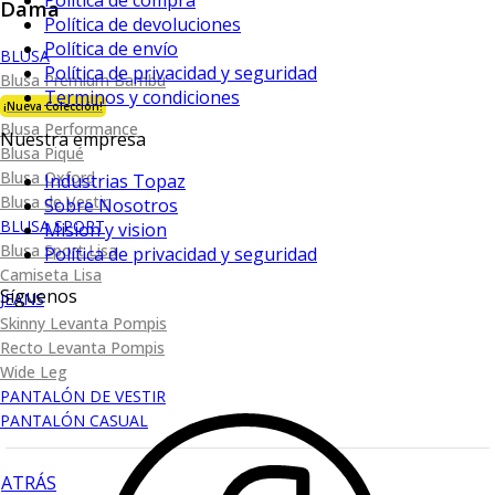
Política de compra
Dama
Política de devoluciones
Política de envío
BLUSA
Política de privacidad y seguridad
Blusa Premium Bambú
Terminos y condiciones
¡Nueva Colección!
Blusa Performance
Nuestra empresa
Blusa Piqué
Blusa Oxford
Industrias Topaz
Blusa de Vestir
Sobre Nosotros
BLUSA SPORT
Mision y vision
Blusa Sport Lisa
Política de privacidad y seguridad
Camiseta Lisa
Síguenos
JEANS
Skinny Levanta Pompis
Recto Levanta Pompis
Wide Leg
PANTALÓN DE VESTIR
PANTALÓN CASUAL
ATRÁS