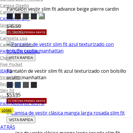
Camisa Diseño
Pantalón vestir slim fit advance beige pierre cardin
Camisa Cuadro y Raya
CAMISA SPORT
Sport Lisas
$45.50
Sport Diseño
TU TERCERA PRENDA GRATIS
Camiseta Lisa
Camiseta Diseño
PANTALÓN CASUAL
VISTA RAPIDA
Chino
Five Pocket
Pantalón de vestir slim fit azul texturizado con bolsillo
JEANS
oculto manhattan
Straight Fit
Regular Fit
Slim Fit
$53.95
Skinny Fit
TU TERCERA PRENDA GRATIS
PANTALÓN DE VESTIR
LOOKS
VISTA RAPIDA
ATRÁS