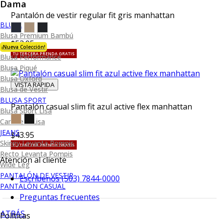
Dama
Pantalón de vestir regular fit gris manhattan
BLUSA
Blusa Premium Bambú
$53.95
¡Nueva Colección!
TU TERCERA PRENDA GRATIS
Blusa Performance
Blusa Piqué
Blusa Oxford
VISTA RAPIDA
Blusa de Vestir
BLUSA SPORT
Pantalón casual slim fit azul active flex manhattan
Blusa Sport Lisa
Camiseta Lisa
JEANS
$43.95
Skinny Levanta Pompis
TU TERCERA PRENDA GRATIS
Recto Levanta Pompis
Atención al cliente
Wide Leg
PANTALÓN DE VESTIR
Escríbenos (503) 7844-0000
PANTALÓN CASUAL
Preguntas frecuentes
ATRÁS
Políticas