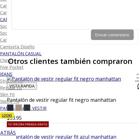
Camisa Diseño
Camisa Cuadro y Raya
CAMISA SPORT
Sport Lisas
Sport Diseño
Enviar comentario
Camiseta Lisa
Camiseta Diseño
PANTALÓN CASUAL
Otros clientes también compraron
Chino
Five Pocket
JEANS
A
d
Straight Fit
CO
VISTA RAPIDA
Regular Fit
Slim Fit
Pantalón de vestir regular fit negro manhattan
Skinny Fit
PANTALÓN DE VESTIR
LOOKS
$53.95
TU TERCERA PRENDA GRATIS
ATRÁS