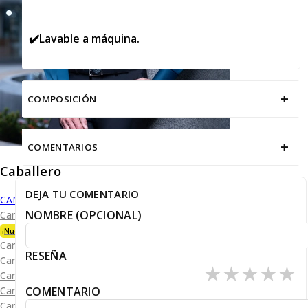
✔️Lavable a máquina.
+
COMPOSICIÓN
+
COMENTARIOS
Caballero
DEJA TU COMENTARIO
CAMISAS
NOMBRE (OPCIONAL)
Camisa Premium Bambú
¡Nueva Colección!
Camisa Blanca
RESEÑA
Camisa Performance
★
★
★
★
★
Camisa Piqué
COMENTARIO
Camisa Oxford
Camisa Lisa y Textura