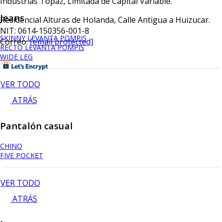
Industrias Topaz, Limitada de Capital Variable.
Jeans
Residencial Alturas de Holanda, Calle Antigua a Huizucar.
NIT: 0614-150356-001-8
SKINNY LEVANTA POMPIS
Correo:
[email protected]
RECTO LEVANTA POMPIS
WIDE LEG
VER TODO
ATRÁS
Pantalón casual
CHINO
FIVE POCKET
VER TODO
ATRÁS