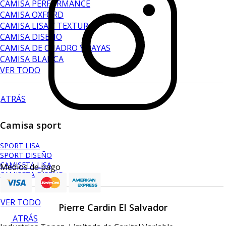
CAMISA PERFORMANCE
CAMISA OXFORD
CAMISA LISA Y TEXTURA
CAMISA DISEÑO
CAMISA DE CUADRO Y RAYAS
CAMISA BLANCA
VER TODO
ATRÁS
Camisa sport
SPORT LISA
SPORT DISEÑO
CAMISETA LISA
Medios de pago
CAMISETA DISEÑO
VER TODO
Pierre Cardin El Salvador
ATRÁS