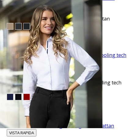
VISTA RAPIDA
Pantalón de vestir regular fit azul manhattan
$53.95
TU TERCERA PRENDA GRATIS
VISTA RAPIDA
Camisa sport lisa slim fit manga corta cooling tech
blanca
$35.50
TU TERCERA PRENDA GRATIS
VISTA RAPIDA