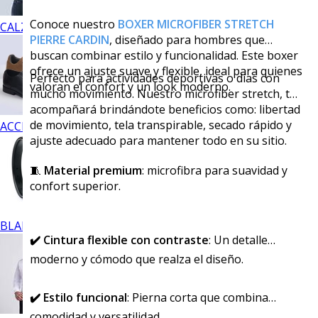
Conoce nuestro
BOXER MICROFIBER STRETCH
CALZADO
PIERRE CARDIN
, diseñado para hombres que
buscan combinar estilo y funcionalidad. Este boxer
ofrece un ajuste suave y flexible, ideal para quienes
Perfecto para actividades deportivas o días con
valoran el confort y un look moderno.
mucho movimiento. Nuestro microfiber stretch, te
acompañará brindándote beneficios como: libertad
de movimiento, tela transpirable, secado rápido y
ACCESORIOS
ajuste adecuado para mantener todo en su sitio.
🧵
Material premium
: microfibra para suavidad y
confort superior.
BLANCOS
✔️
Cintura flexible con contraste
: Un detalle
moderno y cómodo que realza el diseño.
✔️
Estilo funcional
: Pierna corta que combina
comodidad y versatilidad.