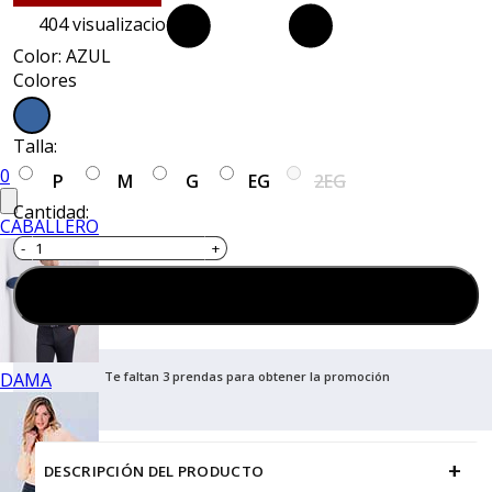
404
visualizaciones
Color: AZUL
Colores
Talla:
0
P
M
G
EG
2EG
Cantidad:
CABALLERO
Agregar al carrito
DAMA
Te faltan 3 prendas para obtener la promoción
+
DESCRIPCIÓN DEL PRODUCTO