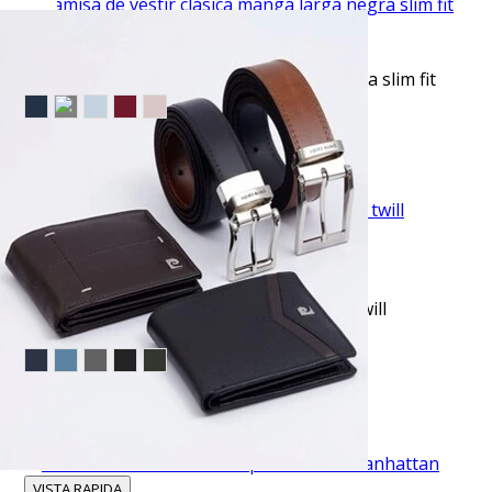
VISTA RAPIDA
Camisa de vestir clásica manga larga negra slim fit
$36.50
TU TERCERA PRENDA GRATIS
VISTA RAPIDA
Pantalón casual slim fit beige anywhere twill
manhattan
$49.95
TU TERCERA PRENDA GRATIS
VISTA RAPIDA