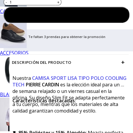
CALZADO
Agregar al carrito
Te faltan 3 prendas para obtener la promoción
ACCESORIOS
+
DESCRIPCIÓN DEL PRODUCTO
Nuestra
CAMISA SPORT LISA TIPO POLO COOLING
TECH
PI
ERRE CARDIN
es la elección ideal para un fin
de semana relajado o un viernes casual en la
BLANCOS
oficina. Su diseño Slim Fit se adapta perfectamente
Características destacadas:
a tu cuerpo, mientras que los materiales de alta
calidad garantizan comodidad y estilo.
🧵
85% Poliéster y 15% Algodón
: Mezcla perfecta