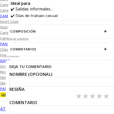
Ideal para
:
Camisa Diseño
✔️ Salidas informales
Camisa Cuadro y Raya
✔️ Días de trabajo casual
CAMISA SPORT
Sport Lisas
✔️ Uniformes con estilo
Sport Diseño
+
COMPOSICIÓN
Camiseta Lisa
Camiseta Diseño
PANTALÓN CASUAL
+
COMENTARIOS
Chino
Five Pocket
JEANS
DEJA TU COMENTARIO
Straight Fit
Regular Fit
NOMBRE (OPCIONAL)
Slim Fit
Skinny Fit
PANTALÓN DE VESTIR
RESEÑA
★
★
★
★
★
LOOKS
COMENTARIO
ATRÁS