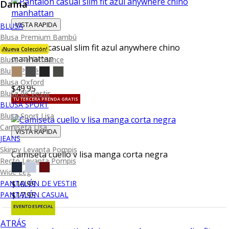
Dama
VISTA RAPIDA
BLUSA
Blusa Premium Bambú
Pantalón casual slim fit azul anywhere chino
¡Nueva Colección!
manhattan
Blusa Performance
Blusa Piqué
Blusa Oxford
$49.95
Blusa de Vestir
TU TERCERA PRENDA GRATIS
BLUSA SPORT
Blusa Sport Lisa
Camiseta Lisa
VISTA RAPIDA
JEANS
Skinny Levanta Pompis
Camiseta cuello v lisa manga corta negra
Recto Levanta Pompis
Wide Leg
PANTALÓN DE VESTIR
$10.99
PANTALÓN CASUAL
$17.95
EVENTO ESPECIAL
ATRÁS