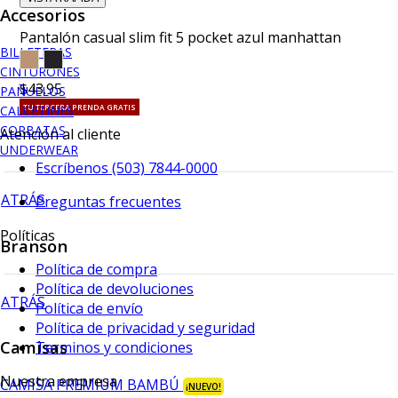
Accesorios
Pantalón casual slim fit 5 pocket azul manhattan
BILLETERAS
CINTURONES
$43.95
PAÑUELOS
TU TERCERA PRENDA GRATIS
CALCETINES
CORBATAS
Atención al cliente
UNDERWEAR
Escríbenos (503) 7844-0000
ATRÁS
Preguntas frecuentes
Políticas
Branson
Política de compra
Política de devoluciones
ATRÁS
Política de envío
Política de privacidad y seguridad
Camisas
Terminos y condiciones
Nuestra empresa
CAMISA PREMIUM BAMBÚ
¡NUEVO!