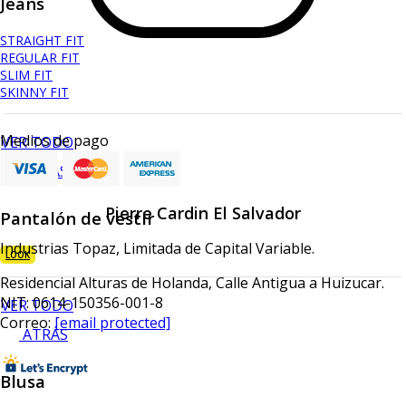
Jeans
STRAIGHT FIT
REGULAR FIT
SLIM FIT
SKINNY FIT
Medios de pago
VER TODO
ATRÁS
Pierre Cardin El Salvador
Pantalón de vestir
Industrias Topaz, Limitada de Capital Variable.
LOOK
Residencial Alturas de Holanda, Calle Antigua a Huizucar.
NIT: 0614-150356-001-8
VER TODO
Correo:
[email protected]
ATRÁS
Blusa