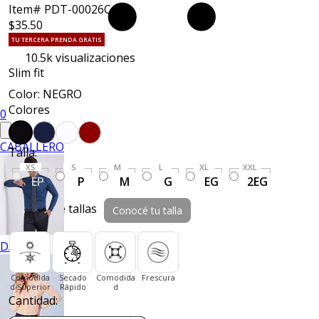
Item# PDT-00026C
$35.50
TU TERCERA PRENDA GRATIS
10.5k
visualizaciones
Slim fit
Color: NEGRO
Colores
0
CABALLERO
Talla:
XS
S
M
L
XL
XXL
EP
P
M
G
EG
2EG
Guía de tallas
Conocé tu talla
DAMA
Comodida
Secado
Comodida
Frescura
d Superior
Rápido
d
Cantidad: