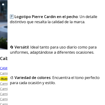
🇵
Logotipo Pierre Cardin en el pecho
: Un detalle
distintivo que resalta la calidad de la marca.
🔄
Versátil
: Ideal tanto para uso diario como para
uniformes, adaptándose a diferentes ocasiones.
Caballero
CAMISAS
Camisa Premium Bambú
🎨
Variedad de colores
: Encuentra el tono perfecto
¡Nueva Colección!
para cada ocasión y estilo.
Camisa Blanca
Camisa Performance
Camisa Piqué
Camisa Oxford
Camisa Lisa y Textura