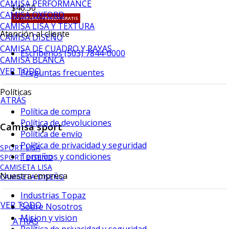
CAMISA PERFORMANCE
$46.50
CAMISA OXFORD
TU TERCERA PRENDA GRATIS
CAMISA LISA Y TEXTURA
Atención al cliente
CAMISA DISEÑO
CAMISA DE CUADRO Y RAYAS
Escríbenos (503) 7844-0000
CAMISA BLANCA
VER TODO
Preguntas frecuentes
Políticas
ATRÁS
Política de compra
Política de devoluciones
Camisa sport
Política de envío
Política de privacidad y seguridad
SPORT LISA
Terminos y condiciones
SPORT DISEÑO
CAMISETA LISA
Nuestra empresa
CAMISETA DISEÑO
Industrias Topaz
VER TODO
Sobre Nosotros
Mision y vision
ATRÁS