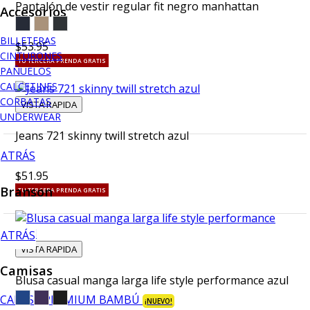
Pantalón de vestir regular fit negro manhattan
Accesorios
BILLETERAS
$53.95
CINTURONES
TU TERCERA PRENDA GRATIS
PAÑUELOS
CALCETINES
CORBATAS
VISTA RAPIDA
UNDERWEAR
Jeans 721 skinny twill stretch azul
ATRÁS
$51.95
Branson
TU TERCERA PRENDA GRATIS
ATRÁS
VISTA RAPIDA
Camisas
Blusa casual manga larga life style performance azul
CAMISA PREMIUM BAMBÚ
¡NUEVO!