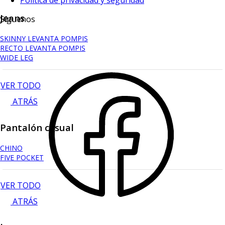
Política de privacidad y seguridad
Jeans
Síguenos
SKINNY LEVANTA POMPIS
RECTO LEVANTA POMPIS
WIDE LEG
VER TODO
ATRÁS
Pantalón casual
CHINO
FIVE POCKET
VER TODO
ATRÁS