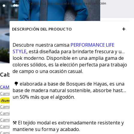
Te faltan 3 prendas para obtener la promoción
+
DESCRIPCIÓN DEL PRODUCTO
Descubre nuestra camisa
PERFORMANCE LIFE
STYLE
,
está diseñada para brindarte frescura y un
look moderno. Disponible en una amplia gama de
colores sólidos, es la elección perfecta para trabajo
de campo o una ocasión casual.
Caballero
🌳
elaborada a base de Bosques de Hayas, es una
CAMISAS
base de madera natural sostenible, absorbe hasta
Camisa Premium Bambú
un 50% más que el algodón.
¡Nueva Colección!
Camisa Blanca
Camisa Performance
Camisa Piqué
⚒️ El tejido modal es extremadamente resistente y
Camisa Oxford
mantiene su forma y acabado.
Camisa Lisa y Textura