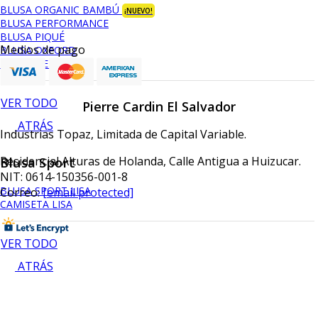
BLUSA ORGANIC BAMBÚ
¡NUEVO!
BLUSA PERFORMANCE
BLUSA PIQUÉ
Medios de pago
BLUSA OXFORD
BLUSA DE VESTIR
VER TODO
Pierre Cardin El Salvador
ATRÁS
Industrias Topaz, Limitada de Capital Variable.
Blusa Sport
Residencial Alturas de Holanda, Calle Antigua a Huizucar.
NIT: 0614-150356-001-8
BLUSA SPORT LISA
Correo:
[email protected]
CAMISETA LISA
VER TODO
ATRÁS