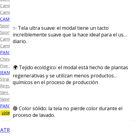
Camisa Diseño
Camisa Cuadro y Raya
CAMISA SPORT
Sport Lisas
✨ Tela ultra suave: el modal tiene un tacto
Sport Diseño
increíblemente suave que la hace ideal para el uso
Camiseta Lisa
diario.
Camiseta Diseño
PANTALÓN CASUAL
Chino
Five Pocket
🌍 Tejido ecológico: el modal está hecho de plantas
JEANS
regenerativas y se utilizan menos productos
Straight Fit
químicos en el proceso de producción
Regular Fit
Slim Fit
Skinny Fit
PANTALÓN DE VESTIR
🔵 Color sólido: la tela no pierde color durante el
LOOKS
proceso de lavado.
ATRÁS