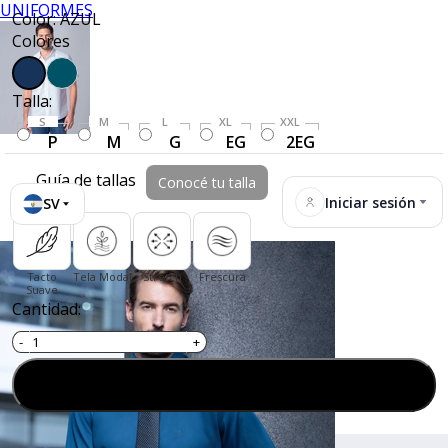
UNIFORMES
Color: AZUL
Colores
Talla:
S
M
L
XL
XXL
P
M
G
EG
2EG
Guía de tallas
Conocé tu talla
Iniciar sesión
SV
Tacto
Tela Modal
Stretch
Frescura
Suave
Cantidad:
Agregar al carrito