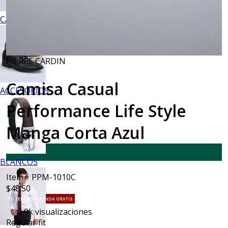
CALZADO
PIERRE CARDIN
Camisa Casual
ACCESORIOS
Performance Life Style
Manga Corta Azul
NUEVO
BLANCOS
Item# PPM-1010C
$48.50
TU TERCERA PRENDA GRATIS
1.9k
visualizaciones
Regular fit