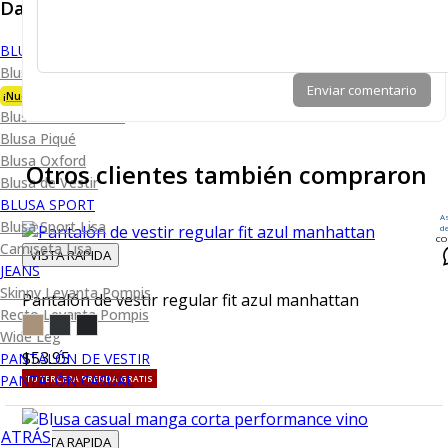
Dama
BLUSA
Blusa Premium Bambú
Enviar comentario
¡Nueva Colección!
Blusa Performance
Blusa Piqué
Blusa Oxford
Otros clientes también compraron
Blusa de Vestir
BLUSA SPORT
A
Blusa Sport Lisa
d
CO
Camiseta Lisa
VISTA RAPIDA
JEANS
Skinny Levanta Pompis
Pantalón de vestir regular fit azul manhattan
Recto Levanta Pompis
Wide Leg
$53.95
PANTALÓN DE VESTIR
PANTALÓN CASUAL
TU TERCERA PRENDA GRATIS
ATRÁS
VISTA RAPIDA