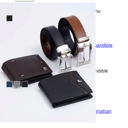
Blusa casual manga corta performance vino
$44.50
TU TERCERA PRENDA GRATIS
VISTA RAPIDA
Pantalón vestir slim fit beige cintura expandible
savane
$53.95
TU TERCERA PRENDA GRATIS
VISTA RAPIDA