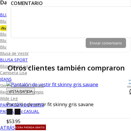
Dama
COMENTARIO
BLUSA
Blusa Premium Bambú
¡Nueva Colección!
Blusa Performance
Blusa Piqué
Enviar comentario
Blusa Oxford
Blusa de Vestir
BLUSA SPORT
Otros clientes también compraron
Blusa Sport Lisa
Camiseta Lisa
JEANS
A
d
Skinny Levanta Pompis
CO
VISTA RAPIDA
Recto Levanta Pompis
Wide Leg
Pantalón de vestir fit skinny gris savane
PANTALÓN DE VESTIR
PANTALÓN CASUAL
$53.95
ATRÁS
TU TERCERA PRENDA GRATIS