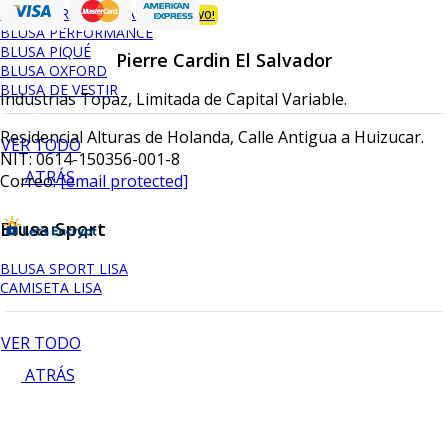
BLUSA ORGANIC BAMBÚ
¡NUEVO!
BLUSA PERFORMANCE
BLUSA PIQUÉ
Pierre Cardin El Salvador
BLUSA OXFORD
BLUSA DE VESTIR
Industrias Topaz, Limitada de Capital Variable.
Residencial Alturas de Holanda, Calle Antigua a Huizucar.
VER TODO
NIT: 0614-150356-001-8
ATRÁS
Correo:
[email protected]
Blusa Sport
BLUSA SPORT LISA
CAMISETA LISA
VER TODO
ATRÁS