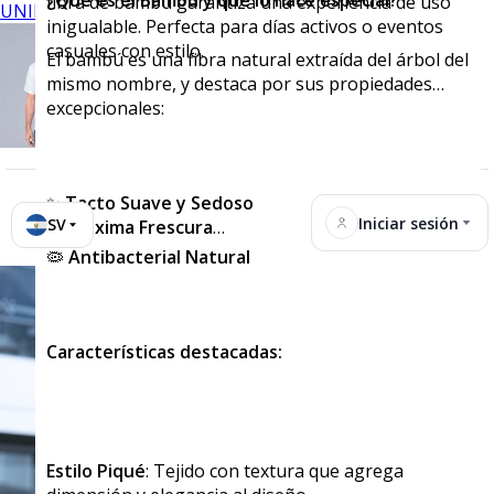
¿Qué es el Bambú y qué lo hace especial?
fibra de bambú garantiza una experiencia de uso
UNIFORMES
inigualable. Perfecta para días activos o eventos
casuales con estilo.
El bambú es una fibra natural extraída del árbol del
mismo nombre, y destaca por sus propiedades
excepcionales:
✨
Tacto Suave y Sedoso
Iniciar sesión
SV
🌬️
Máxima Frescura
🦠
Antibacterial Natural
Características destacadas:
Estilo Piqué
: Tejido con textura que agrega