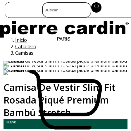
Inicio
Caballero
Camisas
Camisa De Vestir Slim Fit
Rosada Piqué Premium
Bambú Stretch
NUEVO