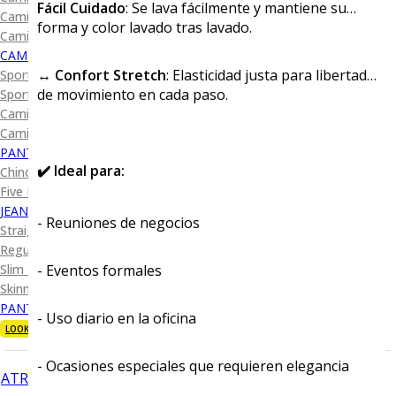
Fácil Cuidado
: Se lava fácilmente y mantiene su
Camisa Diseño
forma y color lavado tras lavado.
Camisa Cuadro y Raya
CAMISA SPORT
↔️
Confort Stretch
: Elasticidad justa para libertad
Sport Lisas
de movimiento en cada paso.
Sport Diseño
Camiseta Lisa
Camiseta Diseño
PANTALÓN CASUAL
✔️ Ideal para:
Chino
Five Pocket
JEANS
- Reuniones de negocios
Straight Fit
Regular Fit
- Eventos formales
Slim Fit
Skinny Fit
PANTALÓN DE VESTIR
- Uso diario en la oficina
LOOKS
- Ocasiones especiales que requieren elegancia
ATRÁS