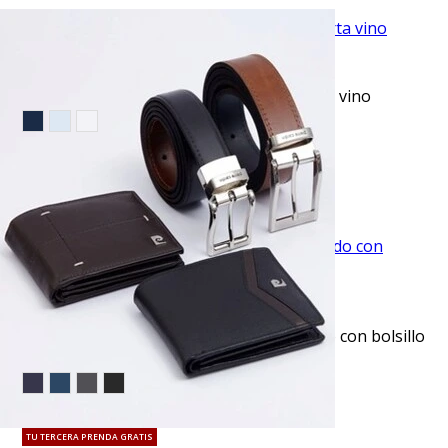
VISTA RAPIDA
Camiseta cuello redondo lisa manga corta vino
$10.99
$17.95
EVENTO ESPECIAL
VISTA RAPIDA
Pantalón de vestir slim fit azul texturizado con bolsillo
oculto manhattan
$53.95
TU TERCERA PRENDA GRATIS