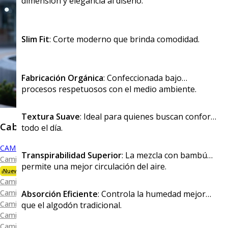
dimensión y elegancia al diseño.
Slim Fit
: Corte moderno que brinda comodidad.
Fabricación Orgánica
: Confeccionada bajo
procesos respetuosos con el medio ambiente.
Textura Suave
: Ideal para quienes buscan confort
Caballero
todo el día.
CAMISAS
Transpirabilidad Superior
: La mezcla con bambú
Camisa Premium Bambú
permite una mejor circulación del aire.
¡Nueva Colección!
Camisa Blanca
Camisa Performance
Absorción Eficiente
: Controla la humedad mejor
Camisa Piqué
que el algodón tradicional.
Camisa Oxford
Camisa Lisa y Textura