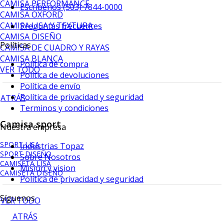
CAMISA PERFORMANCE
Escríbenos (503) 7844-0000
CAMISA OXFORD
CAMISA LISA Y TEXTURA
Preguntas frecuentes
CAMISA DISEÑO
Políticas
CAMISA DE CUADRO Y RAYAS
CAMISA BLANCA
Política de compra
VER TODO
Política de devoluciones
Política de envío
Política de privacidad y seguridad
ATRÁS
Terminos y condiciones
Camisa sport
Nuestra empresa
SPORT LISA
Industrias Topaz
SPORT DISEÑO
Sobre Nosotros
CAMISETA LISA
Mision y vision
CAMISETA DISEÑO
Política de privacidad y seguridad
Síguenos
VER TODO
ATRÁS