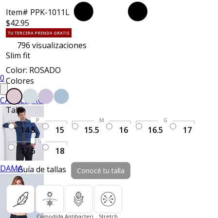
Item# PPK-1011L
$42.95
TU TERCERA PRENDA GRATIS
796
visualizaciones
Slim fit
Color: ROSADO
0
Colores
CABALLERO
Talla:
P
M
G
14.5
15
15.5
16
16.5
17
EG
17.5
18
DAMA
Guía de tallas
Conocé tu talla
Tacto
Comodida
Antibacteri
Stretch