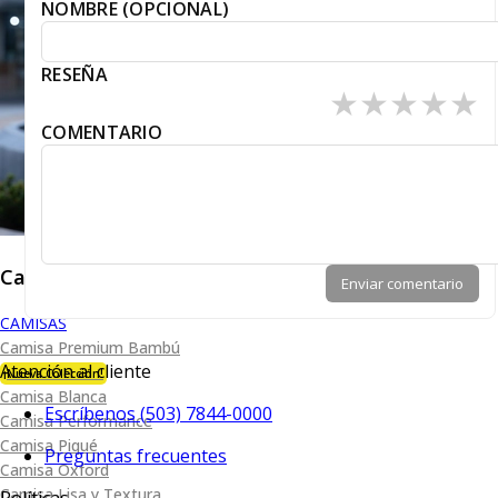
NOMBRE (OPCIONAL)
RESEÑA
★
★
★
★
★
COMENTARIO
Caballero
Enviar comentario
CAMISAS
Camisa Premium Bambú
Atención al cliente
¡Nueva Colección!
Camisa Blanca
Escríbenos (503) 7844-0000
Camisa Performance
Camisa Piqué
Preguntas frecuentes
Camisa Oxford
Camisa Lisa y Textura