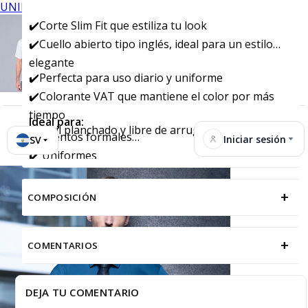
UNIFORMES
✔️Corte Slim Fit que estiliza tu look
✔️Cuello abierto tipo inglés, ideal para un estilo
elegante
✔️Perfecta para uso diario y uniforme
✔️Colorante VAT que mantiene el color por más
tiempo
Ideal para:
✔️Fácil planchado y libre de arrugas
✔️ Eventos formales
Iniciar sesión
SV
✔️ Uniformes
+
COMPOSICIÓN
+
COMENTARIOS
DEJA TU COMENTARIO