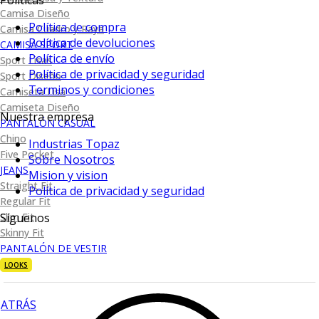
Políticas
Camisa Diseño
Política de compra
Camisa Cuadro y Raya
Política de devoluciones
CAMISA SPORT
Política de envío
Sport Lisas
Política de privacidad y seguridad
Sport Diseño
Terminos y condiciones
Camiseta Lisa
Camiseta Diseño
Nuestra empresa
PANTALÓN CASUAL
Chino
Industrias Topaz
Five Pocket
Sobre Nosotros
JEANS
Mision y vision
Straight Fit
Política de privacidad y seguridad
Regular Fit
Síguenos
Slim Fit
Skinny Fit
PANTALÓN DE VESTIR
LOOKS
ATRÁS