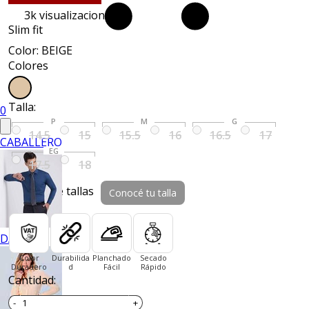
3k
visualizaciones
Slim fit
Color: BEIGE
Colores
Talla:
0
P
M
G
14.5
15
15.5
16
16.5
17
CABALLERO
EG
17.5
18
Guía de tallas
Conocé tu talla
DAMA
Color
Durabilida
Planchado
Secado
Duradero
d
Fácil
Rápido
Cantidad: