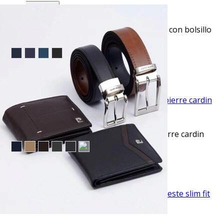
VISTA RAPIDA
Pantalón de vestir slim fit gris texturizado con bolsillo
oculto manhattan
$53.95
TU TERCERA PRENDA GRATIS
VISTA RAPIDA
Pantalón vestir skinny fit advance azul pierre cardin
$45.50
TU TERCERA PRENDA GRATIS
VISTA RAPIDA