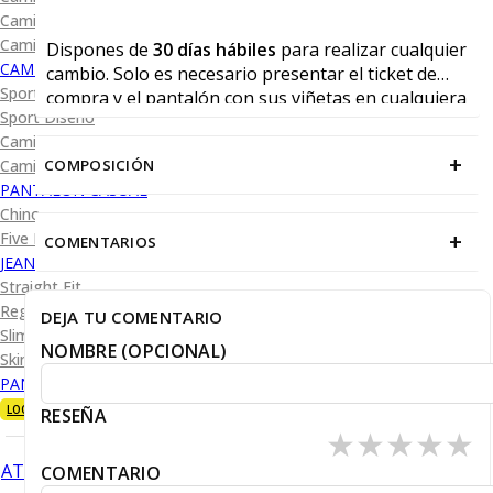
Camisa Diseño
Camisa Cuadro y Raya
Dispones de
30 días hábiles
para realizar cualquier
CAMISA SPORT
cambio. Solo es necesario presentar el ticket de
Sport Lisas
compra y el pantalón con sus viñetas en cualquiera
Sport Diseño
de nuestras tiendas físicas.
Camiseta Lisa
+
COMPOSICIÓN
Camiseta Diseño
PANTALÓN CASUAL
Chino
+
Five Pocket
COMENTARIOS
JEANS
Straight Fit
Regular Fit
DEJA TU COMENTARIO
Slim Fit
NOMBRE (OPCIONAL)
Skinny Fit
PANTALÓN DE VESTIR
LOOKS
RESEÑA
★
★
★
★
★
ATRÁS
COMENTARIO