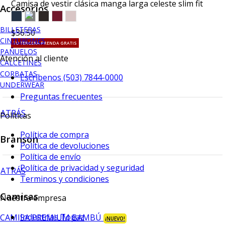
Camisa de vestir clásica manga larga celeste slim fit
Accesorios
BILLETERAS
$36.50
CINTURONES
TU TERCERA PRENDA GRATIS
PAÑUELOS
Atención al cliente
CALCETINES
CORBATAS
Escríbenos (503) 7844-0000
UNDERWEAR
Preguntas frecuentes
ATRÁS
Políticas
Política de compra
Branson
Política de devoluciones
Política de envío
Política de privacidad y seguridad
ATRÁS
Terminos y condiciones
Camisas
Nuestra empresa
Industrias Topaz
CAMISA PREMIUM BAMBÚ
¡NUEVO!