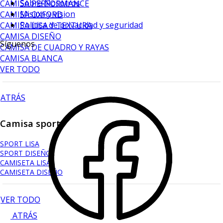
Sobre Nosotros
CAMISA PERFORMANCE
Mision y vision
CAMISA OXFORD
Política de privacidad y seguridad
CAMISA LISA Y TEXTURA
CAMISA DISEÑO
Síguenos
CAMISA DE CUADRO Y RAYAS
CAMISA BLANCA
VER TODO
ATRÁS
Camisa sport
SPORT LISA
SPORT DISEÑO
CAMISETA LISA
CAMISETA DISEÑO
VER TODO
ATRÁS