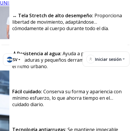
UNIFORMES
↔️ Tela Stretch de alto desempeño:
Proporciona
libertad de movimiento, adaptándose
cómodamente al cuerpo durante todo el día.
💧Resistencia al agua:
Ayuda a proteger contra
Iniciar sesión
SV
salpicaduras y pequeños derrames, perfecto para
el ritmo urbano.
Fácil cuidado:
Conserva su forma y apariencia con
mínimo esfuerzo, lo que ahorra tiempo en el
cuidado diario.
Tecnología antiarrugas:
Se mantiene impecable