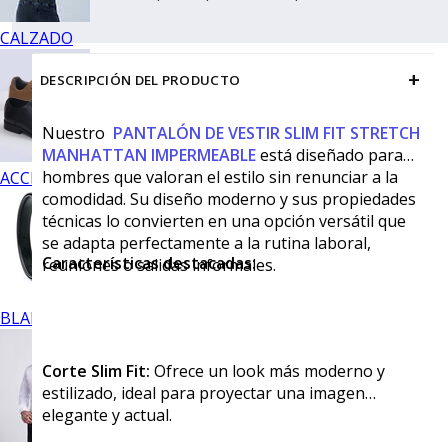
CALZADO
+
DESCRIPCIÓN DEL PRODUCTO
Nuestro
PANTALÓN DE VESTIR SLIM FIT STRETCH
MANHATTAN IMPERMEABLE
está diseñado para
hombres que valoran el estilo sin renunciar a la
ACCESORIOS
comodidad. Su diseño moderno y sus propiedades
técnicas lo convierten en una opción versátil que
se adapta perfectamente a la rutina laboral,
Características destacadas:
reuniones o salidas informales.
BLANCOS
Corte Slim Fit:
Ofrece un look más moderno y
estilizado, ideal para proyectar una imagen
elegante y actual.