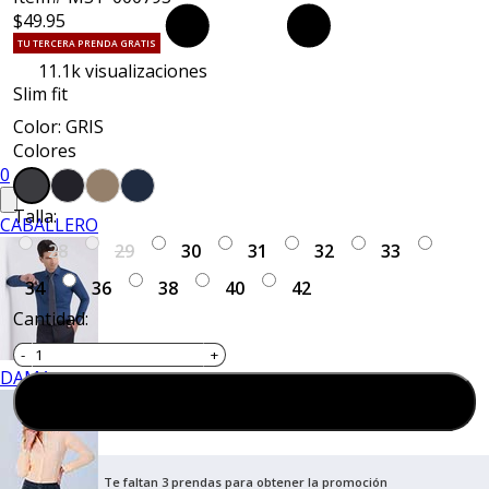
$49.95
TU TERCERA PRENDA GRATIS
11.1k
visualizaciones
Slim fit
Color: GRIS
Colores
0
Talla:
CABALLERO
28
29
30
31
32
33
34
36
38
40
42
Cantidad:
DAMA
Agregar al carrito
Te faltan 3 prendas para obtener la promoción