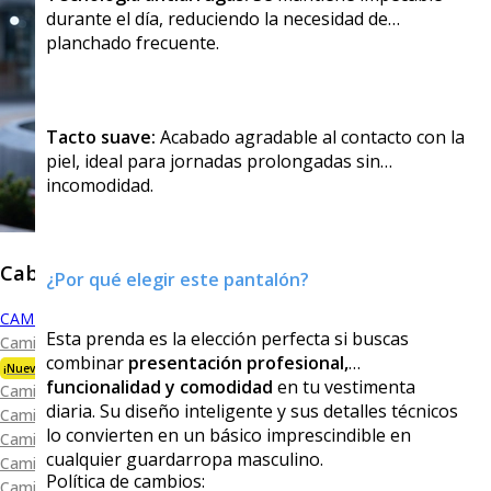
durante el día, reduciendo la necesidad de
planchado frecuente.
Tacto suave:
Acabado agradable al contacto con la
piel, ideal para jornadas prolongadas sin
incomodidad.
Caballero
¿Por qué elegir este pantalón?
CAMISAS
Esta prenda es la elección perfecta si buscas
Camisa Premium Bambú
combinar
presentación profesional,
¡Nueva Colección!
funcionalidad y comodidad
en tu vestimenta
Camisa Blanca
diaria. Su diseño inteligente y sus detalles técnicos
Camisa Performance
lo convierten en un básico imprescindible en
Camisa Piqué
cualquier guardarropa masculino.
Camisa Oxford
Política de cambios:
Camisa Lisa y Textura