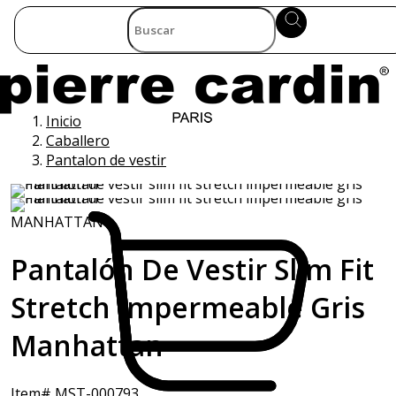
Inicio
Caballero
Pantalon de vestir
MANHATTAN
Pantalón De Vestir Slim Fit
Stretch Impermeable Gris
Manhattan
Item# MST-000793