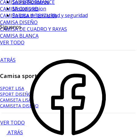
Sobre Nosotros
CAMISA PERFORMANCE
Mision y vision
CAMISA OXFORD
Política de privacidad y seguridad
CAMISA LISA Y TEXTURA
CAMISA DISEÑO
Síguenos
CAMISA DE CUADRO Y RAYAS
CAMISA BLANCA
VER TODO
ATRÁS
Camisa sport
SPORT LISA
SPORT DISEÑO
CAMISETA LISA
CAMISETA DISEÑO
VER TODO
ATRÁS