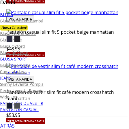
Dama
TU TERCERA PRENDA GRATIS
BLUSA
VISTA RAPIDA
Blusa Premium Bambú
¡Nueva Colección!
Pantalón casual slim fit 5 pocket beige manhattan
Blusa Performance
Blusa Piqué
Blusa Oxford
$43.95
Blusa de Vestir
TU TERCERA PRENDA GRATIS
BLUSA SPORT
Blusa Sport Lisa
Camiseta Lisa
JEANS
VISTA RAPIDA
Skinny Levanta Pompis
Recto Levanta Pompis
Pantalón de vestir slim fit café modern crosshatch
Wide Leg
manhattan
PANTALÓN DE VESTIR
PANTALÓN CASUAL
$53.95
TU TERCERA PRENDA GRATIS
ATRÁS