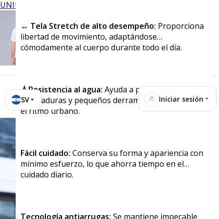
UNIFORMES
↔️ Tela Stretch de alto desempeño:
Proporciona
libertad de movimiento, adaptándose
cómodamente al cuerpo durante todo el día.
💧Resistencia al agua:
Ayuda a proteger contra
Iniciar sesión
SV
salpicaduras y pequeños derrames, perfecto para
el ritmo urbano.
Fácil cuidado:
Conserva su forma y apariencia con
mínimo esfuerzo, lo que ahorra tiempo en el
cuidado diario.
Tecnología antiarrugas:
Se mantiene impecable