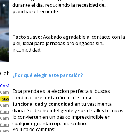
durante el día, reduciendo la necesidad de
planchado frecuente.
Tacto suave:
Acabado agradable al contacto con la
piel, ideal para jornadas prolongadas sin
incomodidad.
Caballero
¿Por qué elegir este pantalón?
CAMISAS
Esta prenda es la elección perfecta si buscas
Camisa Premium Bambú
combinar
presentación profesional,
¡Nueva Colección!
funcionalidad y comodidad
en tu vestimenta
Camisa Blanca
diaria. Su diseño inteligente y sus detalles técnicos
Camisa Performance
lo convierten en un básico imprescindible en
Camisa Piqué
cualquier guardarropa masculino.
Camisa Oxford
Política de cambios:
Camisa Lisa y Textura