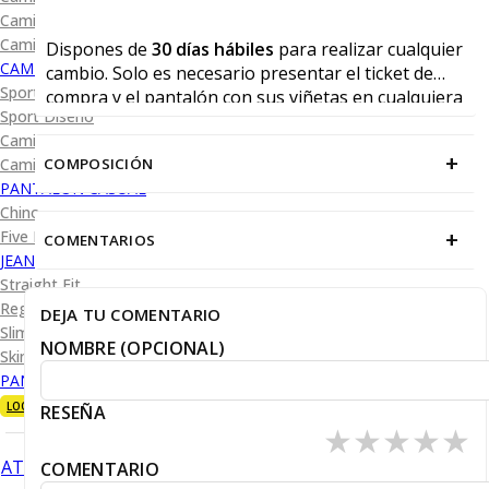
Camisa Diseño
Camisa Cuadro y Raya
Dispones de
30 días hábiles
para realizar cualquier
CAMISA SPORT
cambio. Solo es necesario presentar el ticket de
Sport Lisas
compra y el pantalón con sus viñetas en cualquiera
Sport Diseño
de nuestras tiendas físicas.
Camiseta Lisa
+
COMPOSICIÓN
Camiseta Diseño
PANTALÓN CASUAL
Chino
+
Five Pocket
COMENTARIOS
JEANS
Straight Fit
Regular Fit
DEJA TU COMENTARIO
Slim Fit
NOMBRE (OPCIONAL)
Skinny Fit
PANTALÓN DE VESTIR
LOOKS
RESEÑA
★
★
★
★
★
ATRÁS
COMENTARIO