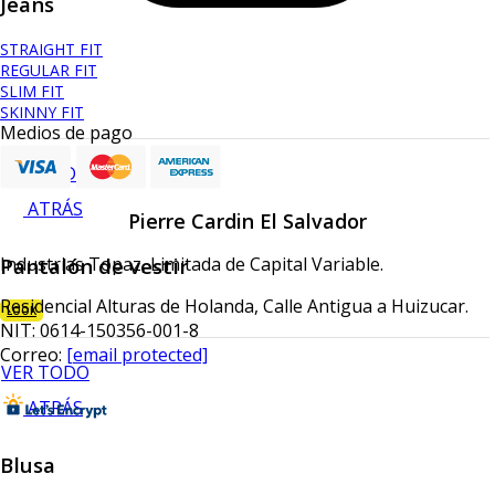
Jeans
STRAIGHT FIT
REGULAR FIT
SLIM FIT
SKINNY FIT
Medios de pago
VER TODO
ATRÁS
Pierre Cardin El Salvador
Pantalón de vestir
Industrias Topaz, Limitada de Capital Variable.
Residencial Alturas de Holanda, Calle Antigua a Huizucar.
LOOK
NIT: 0614-150356-001-8
Correo:
[email protected]
VER TODO
ATRÁS
Blusa