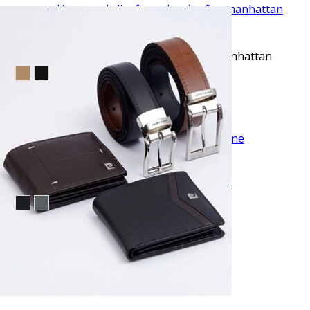
VISTA RAPIDA
Pantalón casual slim fit azul active flex manhattan
$43.95
TU TERCERA PRENDA GRATIS
VISTA RAPIDA
Pantalón de vestir fit skinny negro savane
$53.95
TU TERCERA PRENDA GRATIS
VISTA RAPIDA