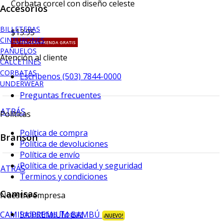
Corbata corcel con diseño celeste
Accesorios
BILLETERAS
$13.95
CINTURONES
TU TERCERA PRENDA GRATIS
PAÑUELOS
Atención al cliente
CALCETINES
CORBATAS
Escríbenos (503) 7844-0000
UNDERWEAR
Preguntas frecuentes
ATRÁS
Políticas
Política de compra
Branson
Política de devoluciones
Política de envío
Política de privacidad y seguridad
ATRÁS
Terminos y condiciones
Camisas
Nuestra empresa
Industrias Topaz
CAMISA PREMIUM BAMBÚ
¡NUEVO!