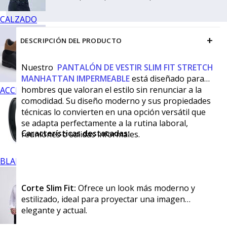
CALZADO
+
DESCRIPCIÓN DEL PRODUCTO
Nuestro
PANTALÓN DE VESTIR SLIM FIT STRETCH
MANHATTAN IMPERMEABLE
está diseñado para
hombres que valoran el estilo sin renunciar a la
ACCESORIOS
comodidad. Su diseño moderno y sus propiedades
técnicas lo convierten en una opción versátil que
se adapta perfectamente a la rutina laboral,
Características destacadas:
reuniones o salidas informales.
BLANCOS
Corte Slim Fit:
Ofrece un look más moderno y
estilizado, ideal para proyectar una imagen
elegante y actual.