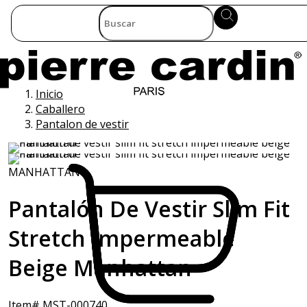
Inicio
Caballero
Pantalon de vestir
MANHATTAN
Pantalón De Vestir Slim Fit
Stretch Impermeable
Beige Manhattan
Item# MST-000740