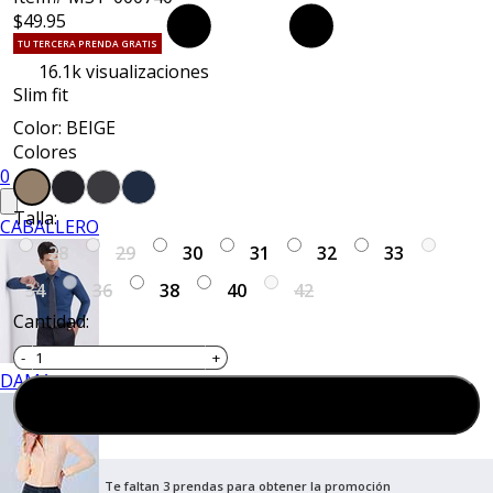
$49.95
TU TERCERA PRENDA GRATIS
16.1k
visualizaciones
Slim fit
Color: BEIGE
Colores
0
Talla:
CABALLERO
28
29
30
31
32
33
34
36
38
40
42
Cantidad:
DAMA
Agregar al carrito
Te faltan 3 prendas para obtener la promoción